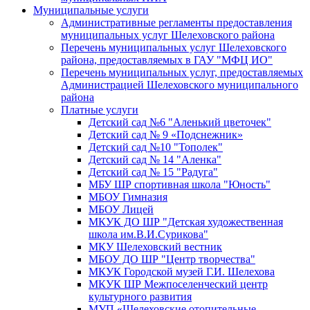
Муниципальные услуги
Административные регламенты предоставления
муниципальных услуг Шелеховского района
Перечень муниципальных услуг Шелеховского
района, предоставляемых в ГАУ "МФЦ ИО"
Перечень муниципальных услуг, предоставляемых
Администрацией Шелеховского муниципального
района
Платные услуги
Детский сад №6 "Аленький цветочек"
Детский сад № 9 «Подснежник»
Детский сад №10 "Тополек"
Детский сад № 14 "Аленка"
Детский сад № 15 "Радуга"
МБУ ШР спортивная школа "Юность"
МБОУ Гимназия
МБОУ Лицей
МКУК ДО ШР "Детская художественная
школа им.В.И.Сурикова"
МКУ Шелеховский вестник
МБОУ ДО ШР "Центр творчества"
МКУК Городской музей Г.И. Шелехова
МКУК ШР Межпоселенческий центр
культурного развития
МУП «Шелеховские отопительные