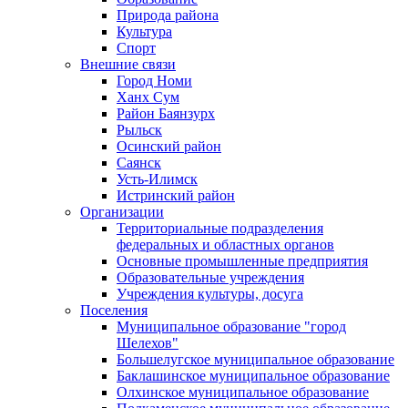
Природа района
Культура
Спорт
Внешние связи
Город Номи
Ханх Сум
Район Баянзурх
Рыльск
Осинский район
Саянск
Усть-Илимск
Истринский район
Организации
Территориальные подразделения
федеральных и областных органов
Основные промышленные предприятия
Образовательные учреждения
Учреждения культуры, досуга
Поселения
Муниципальное образование "город
Шелехов"
Большелугское муниципальное образование
Баклашинское муниципальное образование
Олхинское муниципальное образование