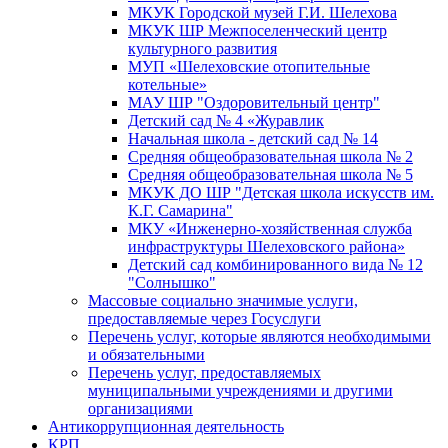
МКУК Городской музей Г.И. Шелехова
МКУК ШР Межпоселенческий центр
культурного развития
МУП «Шелеховские отопительные
котельные»
МАУ ШР "Оздоровительный центр"
Детский сад № 4 «Журавлик
Начальная школа - детский сад № 14
Средняя общеобразовательная школа № 2
Средняя общеобразовательная школа № 5
МКУК ДО ШР "Детская школа искусств им.
К.Г. Самарина"
МКУ «Инженерно-хозяйственная служба
инфраструктуры Шелеховского района»
Детский сад комбинированного вида № 12
"Солнышко"
Массовые социально значимые услуги,
предоставляемые через Госуслуги
Перечень услуг, которые являются необходимыми
и обязательными
Перечень услуг, предоставляемых
муниципальными учреждениями и другими
организациями
Антикоррупционная деятельность
КРП