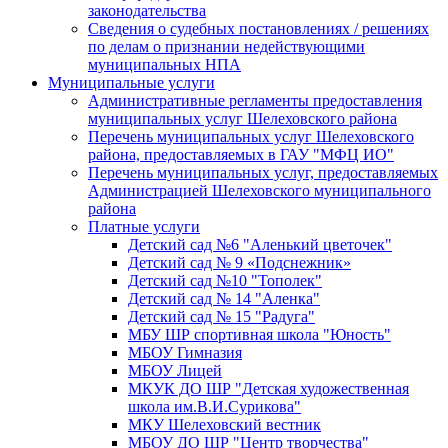
законодательства
Сведения о судебных постановлениях / решениях
по делам о признании недействующими
муниципальных НПА
Муниципальные услуги
Административные регламенты предоставления
муниципальных услуг Шелеховского района
Перечень муниципальных услуг Шелеховского
района, предоставляемых в ГАУ "МФЦ ИО"
Перечень муниципальных услуг, предоставляемых
Администрацией Шелеховского муниципального
района
Платные услуги
Детский сад №6 "Аленький цветочек"
Детский сад № 9 «Подснежник»
Детский сад №10 "Тополек"
Детский сад № 14 "Аленка"
Детский сад № 15 "Радуга"
МБУ ШР спортивная школа "Юность"
МБОУ Гимназия
МБОУ Лицей
МКУК ДО ШР "Детская художественная
школа им.В.И.Сурикова"
МКУ Шелеховский вестник
МБОУ ДО ШР "Центр творчества"