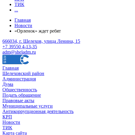
ТИК
...
Главная
Новости
«Орленок» ждет ребят
666034, г. Шелехов, улица Ленина, 15
+7 39550 4-13-35
adm@sheladm.ru
Главная
Шелеховский район
Администрация
Дума
Общественность
Подать обращение
Правовые акты
Муниципальные услуги
Антикоррупционная деятельность
КРП
Новости
ТИК
Карта сайта