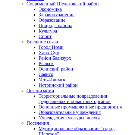
Современный Шелеховский район
Экономика
Здравоохранение
Образование
Природа района
Культура
Спорт
Внешние связи
Город Номи
Ханх Сум
Район Баянзурх
Рыльск
Осинский район
Саянск
Усть-Илимск
Истринский район
Организации
Территориальные подразделения
федеральных и областных органов
Основные промышленные предприятия
Образовательные учреждения
Учреждения культуры, досуга
Поселения
Муниципальное образование "город
Шелехов"