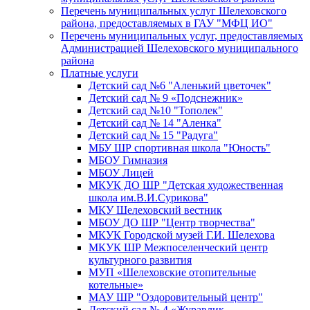
Перечень муниципальных услуг Шелеховского
района, предоставляемых в ГАУ "МФЦ ИО"
Перечень муниципальных услуг, предоставляемых
Администрацией Шелеховского муниципального
района
Платные услуги
Детский сад №6 "Аленький цветочек"
Детский сад № 9 «Подснежник»
Детский сад №10 "Тополек"
Детский сад № 14 "Аленка"
Детский сад № 15 "Радуга"
МБУ ШР спортивная школа "Юность"
МБОУ Гимназия
МБОУ Лицей
МКУК ДО ШР "Детская художественная
школа им.В.И.Сурикова"
МКУ Шелеховский вестник
МБОУ ДО ШР "Центр творчества"
МКУК Городской музей Г.И. Шелехова
МКУК ШР Межпоселенческий центр
культурного развития
МУП «Шелеховские отопительные
котельные»
МАУ ШР "Оздоровительный центр"
Детский сад № 4 «Журавлик