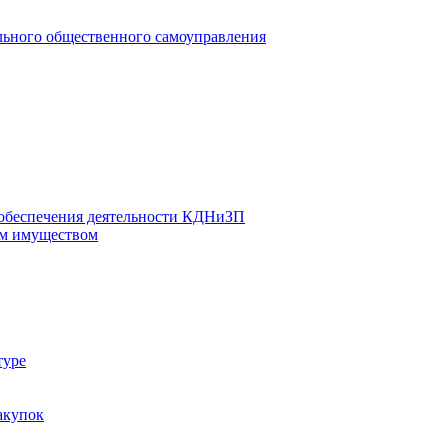
льного общественного самоуправления
 обеспечения деятельности КДНиЗП
м имуществом
туре
акупок