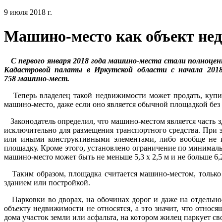
9 июля 2018 г.
Машино-место как объект не
С первого января 2018 года машино-места стали полноц
Кадастровой палаты в Иркутской области с начала 201
758 машино-мест.
Теперь владелец такой недвижимости может продать, купить
машино-место, даже если оно является обычной площадкой без
Законодатель определил, что машино-местом является часть з
исключительно для размещения транспортного средства. При 
или иными конструктивными элементами, либо вообще не 
площадку. Кроме этого, установлено ограничение по минималь
машино-место может быть не меньше 5,3 x 2,5 м и не больше 6,2
Таким образом, площадка считается машино-местом, только к
зданием или постройкой.
Парковки во дворах, на обочинах дорог и даже на отдельно
объекту недвижимости не относятся, а это значит, что отно
дома участок земли или асфальта, на котором жилец паркует св