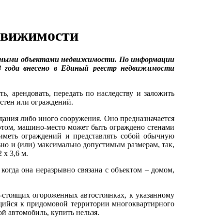
движимости
енными объектами недвижимости. По информации
8 года внесено в Единый реестр недвижимости
, арендовать, передать по наследству и заложить
 стен или ограждений.
дания либо иного сооружения. Оно предназначается
этом, машино-место может быть ограждено стенами
иметь ограждений и представлять собой обычную
но и (или) максимально допустимым размерам, так,
 x 3,6 м.
огда она неразрывно связана с объектом – домом,
-стоящих огороженных автостоянках, к указанному
сящийся к придомовой территории многоквартирного
ой автомобиль, купить нельзя.