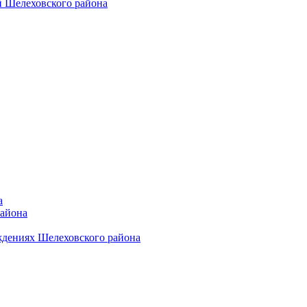
 Шелеховского района
а
района
ждениях Шелеховского района