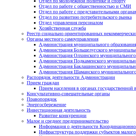
Отдел по молодежной политике и спорту
Отдел по работе с общественностью и СМИ
Отдел по работе с представительными органа
Отдел по развитию потребительского рынка
Отдел управления персоналом
Хозяйственная служба
Реестр социально ориентированных некоммерчески
Органы местного самоуправления
Администрация муниципального образования
Администрация Большелугского муниципальн
Администрация Олхинского муниципального 
Администрация Подкаменского муниципально
Администрация Баклашинского муниципально
Администрация Шаманского муниципального
Распорядок деятельности Администрации
Прием граждан
Прием населения в органах государственной 
Консультативно-совещательные органы
Правопорядок
Энергосбережение
Инвестиционная деятельность
Развитие конкуренции
Малое и среднее предпринимательство
Информация о деятельности Координационног
Инфраструктура поддержки субъектов малого