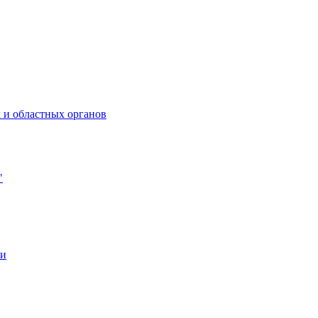
 и областных органов
"
ии