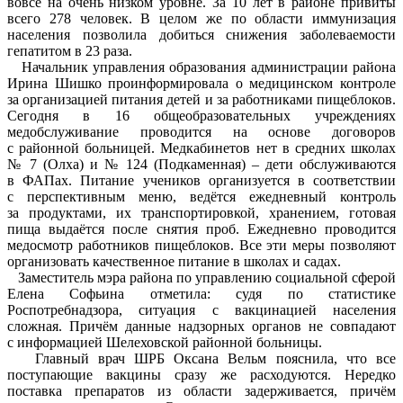
вовсе на очень низком уровне. За 10 лет в районе привиты
всего 278 человек. В целом же по области иммунизация
населения позволила добиться снижения заболеваемости
гепатитом в 23 раза.
Начальник управления образования администрации района
Ирина Шишко проинформировала о медицинском контроле
за организацией питания детей и за работниками пищеблоков.
Сегодня в 16 общеобразовательных учреждениях
медобслуживание проводится на основе договоров
с районной больницей. Медкабинетов нет в средних школах
№ 7 (Олха) и № 124 (Подкаменная) – дети обслуживаются
в ФАПах. Питание учеников организуется в соответствии
с перспективным меню, ведётся ежедневный контроль
за продуктами, их транспортировкой, хранением, готовая
пища выдаётся после снятия проб. Ежедневно проводится
медосмотр работников пищеблоков. Все эти меры позволяют
организовать качественное питание в школах и садах.
Заместитель мэра района по управлению социальной сферой
Елена Софьина отметила: судя по статистике
Роспотребнадзора, ситуация с вакцинацией населения
сложная. Причём данные надзорных органов не совпадают
с информацией Шелеховской районной больницы.
Главный врач ШРБ Оксана Вельм пояснила, что все
поступающие вакцины сразу же расходуются. Нередко
поставка препаратов из области задерживается, причём