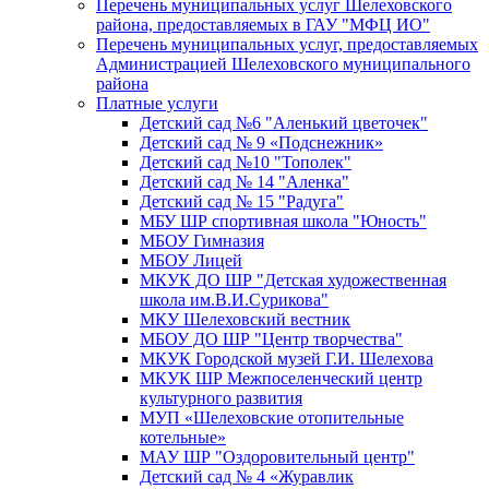
Перечень муниципальных услуг Шелеховского
района, предоставляемых в ГАУ "МФЦ ИО"
Перечень муниципальных услуг, предоставляемых
Администрацией Шелеховского муниципального
района
Платные услуги
Детский сад №6 "Аленький цветочек"
Детский сад № 9 «Подснежник»
Детский сад №10 "Тополек"
Детский сад № 14 "Аленка"
Детский сад № 15 "Радуга"
МБУ ШР спортивная школа "Юность"
МБОУ Гимназия
МБОУ Лицей
МКУК ДО ШР "Детская художественная
школа им.В.И.Сурикова"
МКУ Шелеховский вестник
МБОУ ДО ШР "Центр творчества"
МКУК Городской музей Г.И. Шелехова
МКУК ШР Межпоселенческий центр
культурного развития
МУП «Шелеховские отопительные
котельные»
МАУ ШР "Оздоровительный центр"
Детский сад № 4 «Журавлик