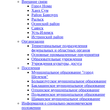
Внешние связи
Город Номи
Ханх Сум
Район Баянзурх
Рыльск
Осинский район
Саянск
Усть-Илимск
Истринский район
Организации
Территориальные подразделения
федеральных и областных органов
Основные промышленные предприятия
Образовательные учреждения
Учреждения культуры, досуга
Поселения
Муниципальное образование "город
Шелехов"
Большелугское муниципальное образование
Баклашинское муниципальное образование
Олхинское муниципальное образование
Подкаменское муниципальное образование
Шаманское муниципальное образование
Информация о социально-экономическом
положении