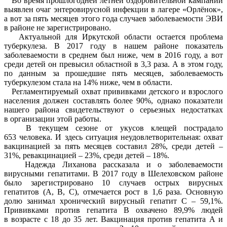
Во время прошлогодней летней оздоровительной кампании
выявлен очаг энтеровирусной инфекции в лагере «Орлёнок»,
а вот за пять месяцев этого года случаев заболеваемости ЭВИ
в районе не зарегистрировано.
Актуальной для Иркутской области остается проблема
туберкулеза. В 2017 году в нашем районе показатель
заболеваемости в среднем был ниже, чем в 2016 году, а вот
среди детей он превысил областной в 3,3 раза. А в этом году,
по данным за прошедшие пять месяцев, заболеваемость
туберкулезом стала на 14% ниже, чем в области.
Регламентируемый охват прививками детского и взрослого
населения должен составлять более 90%, однако показатели
нашего района свидетельствуют о серьезных недостатках
в организации этой работы.
В текущем сезоне от укусов клещей пострадало
653 человека. И здесь ситуация неудовлетворительная: охват
вакцинацией за пять месяцев составил 28%, среди детей –
31%, ревакцинацией – 23%, среди детей – 18%.
Надежда Лиханова рассказала и о заболеваемости
вирусными гепатитами. В 2017 году в Шелеховском районе
было зарегистрировано 10 случаев острых вирусных
гепатитов (А, В, С), отмечается рост в 1,6 раза. Основную
долю занимал хронический вирусный гепатит С – 59,1%.
Прививками против гепатита В охвачено 89,9% людей
в возрасте с 18 до 35 лет. Вакцинация против гепатита А и