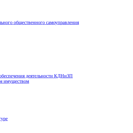
льного общественного самоуправления
 обеспечения деятельности КДНиЗП
м имуществом
туре