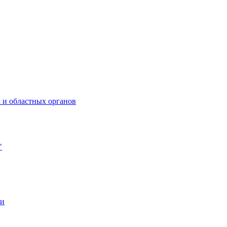
 и областных органов
"
ии