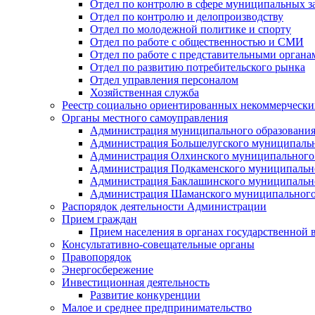
Отдел по контролю в сфере муниципальных з
Отдел по контролю и делопроизводству
Отдел по молодежной политике и спорту
Отдел по работе с общественностью и СМИ
Отдел по работе с представительными органа
Отдел по развитию потребительского рынка
Отдел управления персоналом
Хозяйственная служба
Реестр социально ориентированных некоммерчески
Органы местного самоуправления
Администрация муниципального образования
Администрация Большелугского муниципальн
Администрация Олхинского муниципального 
Администрация Подкаменского муниципально
Администрация Баклашинского муниципально
Администрация Шаманского муниципального
Распорядок деятельности Администрации
Прием граждан
Прием населения в органах государственной 
Консультативно-совещательные органы
Правопорядок
Энергосбережение
Инвестиционная деятельность
Развитие конкуренции
Малое и среднее предпринимательство