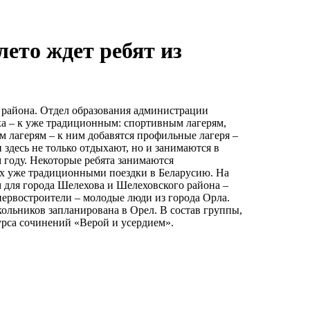
лето ждет ребят из
о района. Отдел образования администрации
а – к уже традиционным: спортивным лагерям,
м лагерям – к ним добавятся профильные лагеря –
 здесь не только отдыхают, но и занимаются в
 году. Некоторые ребята занимаются
ших уже традиционными поездки в Беларусию. На
м для города Шелехова и Шелеховского района –
 первостроители – молодые люди из города Орла.
ольников запланирована в Орел. В состав группы,
урса сочинений «Верой и усердием».