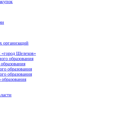
акупок
ми
х организаций
 «город Шелехов»
ого образования
образования
го образования
го образования
 образования
власти