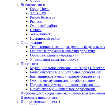
Спорт
Внешние связи
Город Номи
Ханх Сум
Район Баянзурх
Рыльск
Осинский район
Саянск
Усть-Илимск
Истринский район
Организации
Территориальные подразделения федеральных
Основные промышленные предприятия
Образовательные учреждения
Учреждения культуры, досуга
Поселения
Муниципальное образование "город Шелехов
Большелугское муниципальное образование
Баклашинское муниципальное образование
Олхинское муниципальное образование
Подкаменское муниципальное образование
Шаманское муниципальное образование
Информация о социально-экономическом положен
Народные инициативы
Инициативные проекты