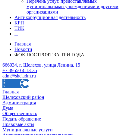
Перечень услуг, предоставляемых
муниципальными учреждениями и другими
организациями
Антикоррупционная деятельность
КРП
ТИК
...
Главная
Новости
ФОК ПОСТРОЯТ ЗА ТРИ ГОДА
666034, г. Шелехов, улица Ленина, 15
+7 39550 4-13-35
adm@sheladm.ru
Главная
Шелеховский район
Администрация
Дума
Общественность
Подать обращение
Правовые акты
Муниципальные услуги