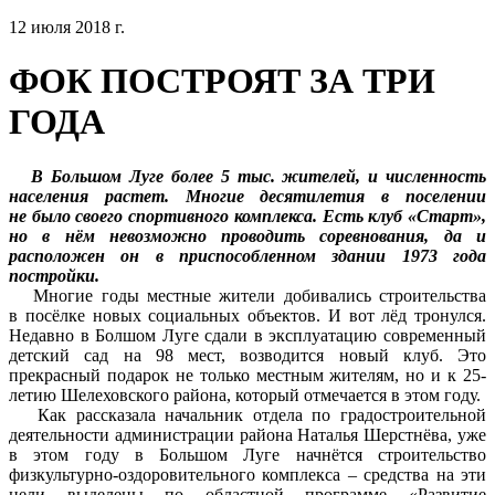
12 июля 2018 г.
ФОК ПОСТРОЯТ ЗА ТРИ
ГОДА
В Большом Луге более 5 тыс. жителей, и численность
населения растет. Многие десятилетия в поселении
не было своего спортивного комплекса. Есть клуб «Старт»,
но в нём невозможно проводить соревнования, да и
расположен он в приспособленном здании 1973 года
постройки.
Многие годы местные жители добивались строительства
в посёлке новых социальных объектов. И вот лёд тронулся.
Недавно в Болшом Луге сдали в эксплуатацию современный
детский сад на 98 мест, возводится новый клуб. Это
прекрасный подарок не только местным жителям, но и к 25-
летию Шелеховского района, который отмечается в этом году.
Как рассказала начальник отдела по градостроительной
деятельности администрации района Наталья Шерстнёва, уже
в этом году в Большом Луге начнётся строительство
физкультурно-оздоровительного комплекса – средства на эти
цели выделены по областной программе «Развитие