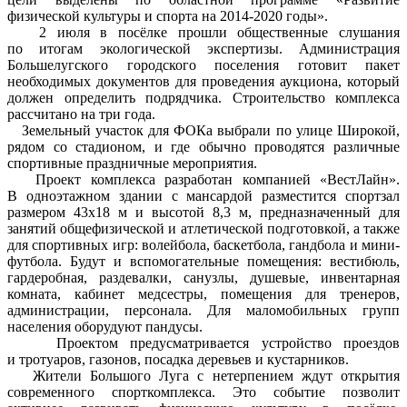
физической культуры и спорта на 2014-2020 годы».
2 июля в посёлке прошли общественные слушания
по итогам экологической экспертизы. Администрация
Большелугского городского поселения готовит пакет
необходимых документов для проведения аукциона, который
должен определить подрядчика. Строительство комплекса
рассчитано на три года.
Земельный участок для ФОКа выбрали по улице Широкой,
рядом со стадионом, и где обычно проводятся различные
спортивные праздничные мероприятия.
Проект комплекса разработан компанией «ВестЛайн».
В одноэтажном здании с мансардой разместится спортзал
размером 43x18 м и высотой 8,3 м, предназначенный для
занятий общефизической и атлетической подготовкой, а также
для спортивных игр: волейбола, баскетбола, гандбола и мини-
футбола. Будут и вспомогательные помещения: вестибюль,
гардеробная, раздевалки, санузлы, душевые, инвентарная
комната, кабинет медсестры, помещения для тренеров,
администрации, персонала. Для маломобильных групп
населения оборудуют пандусы.
Проектом предусматривается устройство проездов
и тротуаров, газонов, посадка деревьев и кустарников.
Жители Большого Луга с нетерпением ждут открытия
современного спорткомплекса. Это событие позволит