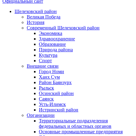
Официальный сайт
Шелеховский район
Великая Победа
История
Современный Шелеховский район
Экономика
Здравоохранение
Образование
Природа района
Культура
Спорт
Внешние связи
Город Номи
Ханх Сум
Район Баянзурх
Рыльск
Осинский район
Саянск
Усть-Илимск
Истринский район
Организации
Территориальные подразделения
федеральных и областных органов
Основные промышленные предприятия