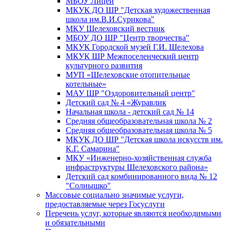
МБОУ Лицей
МКУК ДО ШР "Детская художественная
школа им.В.И.Сурикова"
МКУ Шелеховский вестник
МБОУ ДО ШР "Центр творчества"
МКУК Городской музей Г.И. Шелехова
МКУК ШР Межпоселенческий центр
культурного развития
МУП «Шелеховские отопительные
котельные»
МАУ ШР "Оздоровительный центр"
Детский сад № 4 «Журавлик
Начальная школа - детский сад № 14
Средняя общеобразовательная школа № 2
Средняя общеобразовательная школа № 5
МКУК ДО ШР "Детская школа искусств им.
К.Г. Самарина"
МКУ «Инженерно-хозяйственная служба
инфраструктуры Шелеховского района»
Детский сад комбинированного вида № 12
"Солнышко"
Массовые социально значимые услуги,
предоставляемые через Госуслуги
Перечень услуг, которые являются необходимыми
и обязательными