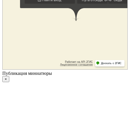
Публикация миниатюры
×