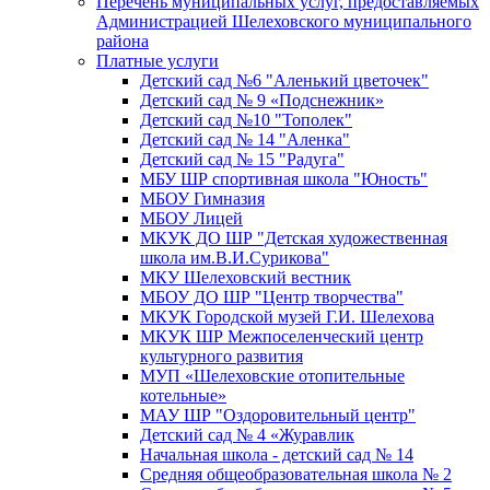
Перечень муниципальных услуг, предоставляемых
Администрацией Шелеховского муниципального
района
Платные услуги
Детский сад №6 "Аленький цветочек"
Детский сад № 9 «Подснежник»
Детский сад №10 "Тополек"
Детский сад № 14 "Аленка"
Детский сад № 15 "Радуга"
МБУ ШР спортивная школа "Юность"
МБОУ Гимназия
МБОУ Лицей
МКУК ДО ШР "Детская художественная
школа им.В.И.Сурикова"
МКУ Шелеховский вестник
МБОУ ДО ШР "Центр творчества"
МКУК Городской музей Г.И. Шелехова
МКУК ШР Межпоселенческий центр
культурного развития
МУП «Шелеховские отопительные
котельные»
МАУ ШР "Оздоровительный центр"
Детский сад № 4 «Журавлик
Начальная школа - детский сад № 14
Средняя общеобразовательная школа № 2