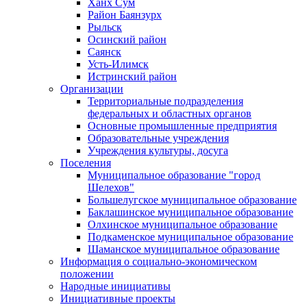
Ханх Сум
Район Баянзурх
Рыльск
Осинский район
Саянск
Усть-Илимск
Истринский район
Организации
Территориальные подразделения
федеральных и областных органов
Основные промышленные предприятия
Образовательные учреждения
Учреждения культуры, досуга
Поселения
Муниципальное образование "город
Шелехов"
Большелугское муниципальное образование
Баклашинское муниципальное образование
Олхинское муниципальное образование
Подкаменское муниципальное образование
Шаманское муниципальное образование
Информация о социально-экономическом
положении
Народные инициативы
Инициативные проекты