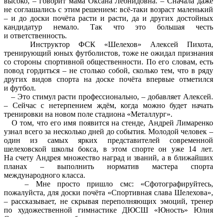
высоко, – говорит мама Оксана Леонидовна. – Сначала даже
не соглашались с этим решением: всё-таки возраст маленький
– и до доски почёта расти и расти, да и других достойных
кандидатур немало. Так что это большая честь
и ответственность.
Инструктор ФСК «Шелехов» Алексей Пихота,
тренирующий юных футболистов, тоже не ожидал признания
со стороны спортивной общественности. По его словам, есть
повод гордиться – не столько собой, сколько тем, что в ряду
других видов спорта на доске почёта впервые отметился
и футбол.
– Это стимул расти профессионально, – добавляет Алексей.
– Сейчас с нетерпением ждём, когда можно будет начать
тренировки на новом поле стадиона «Металлург».
О том, что его имя появится на стенде, Андрей Лимаренко
узнал всего за несколько дней до события. Молодой человек –
один из самых ярких представителей современной
шелеховской школы бокса, в этом спорте он уже 14 лет.
На счету Андрея множество наград и званий, а в ближайших
планах – выполнить норматив мастера спорта
международного класса.
– Мне просто пришло смс: «Сфотографируйтесь,
пожалуйста, для доски почёта «Спортивная слава Шелехова»,
– рассказывает, не скрывая переполняющих эмоций, тренер
по художественной гимнастике ДЮСШ «Юность» Юлия