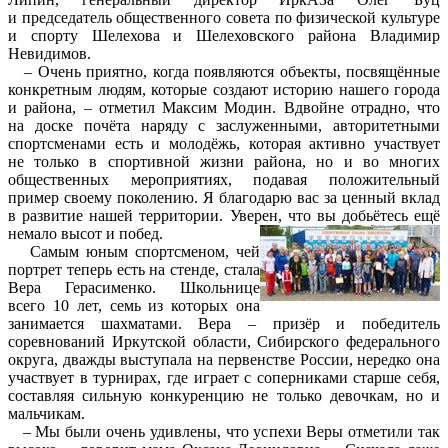
и председатель общественного совета по физической культуре
и спорту Шелехова и Шелеховского района Владимир
Невидимов.
– Очень приятно, когда появляются объекты, посвящённые
конкретным людям, которые создают историю нашего города
и района, – отметил Максим Модин. Вдвойне отрадно, что
на доске почёта наряду с заслуженными, авторитетными
спортсменами есть и молодёжь, которая активно участвует
не только в спортивной жизни района, но и во многих
общественных мероприятиях, подавая положительный
пример своему поколению. Я благодарю вас за ценный вклад
в развитие нашей территории. Уверен, что вы добьётесь ещё
немало высот и побед.
Самым юным спортсменом, чей
портрет теперь есть на стенде, стала
Вера Герасименко. Школьнице
всего 10 лет, семь из которых она
занимается шахматами. Вера – призёр и победитель
соревнований Иркутской области, Сибирского федерального
округа, дважды выступала на первенстве России, нередко она
участвует в турнирах, где играет с соперниками старше себя,
составляя сильную конкуренцию не только девочкам, но и
мальчикам.
– Мы были очень удивлены, что успехи Веры отметили так