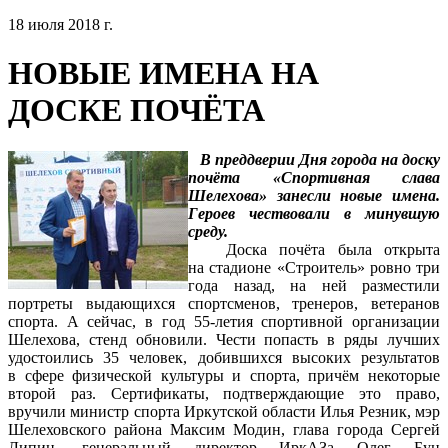
18 июля 2018 г.
НОВЫЕ ИМЕНА НА
ДОСКЕ ПОЧЁТА
В преддверии Дня города на доску
почёта «Спортивная слава
Шелехова» занесли новые имена.
Героев чествовали в минувшую
среду.
Доска почёта была открыта
на стадионе «Строитель» ровно три
года назад, на ней разместили
портреты выдающихся спортсменов, тренеров, ветеранов
спорта. А сейчас, в год 55-летия спортивной организации
Шелехова, стенд обновили. Чести попасть в ряды лучших
удостоились 35 человек, добившихся высоких результатов
в сфере физической культуры и спорта, причём некоторые
второй раз. Сертификаты, подтверждающие это право,
вручили министр спорта Иркутской области Илья Резник, мэр
Шелеховского района Максим Модин, глава города Сергей
Липин, генеральный директор ИркАЗа Олег Буц