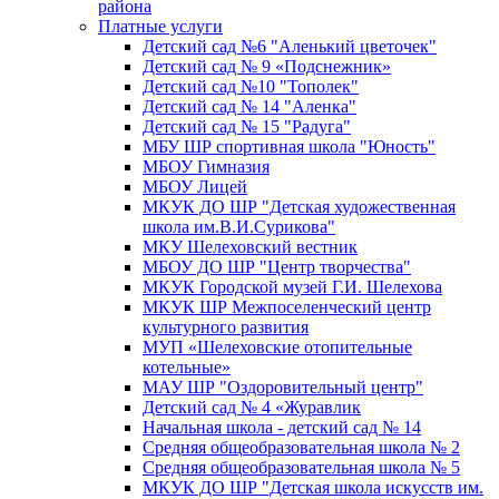
района
Платные услуги
Детский сад №6 "Аленький цветочек"
Детский сад № 9 «Подснежник»
Детский сад №10 "Тополек"
Детский сад № 14 "Аленка"
Детский сад № 15 "Радуга"
МБУ ШР спортивная школа "Юность"
МБОУ Гимназия
МБОУ Лицей
МКУК ДО ШР "Детская художественная
школа им.В.И.Сурикова"
МКУ Шелеховский вестник
МБОУ ДО ШР "Центр творчества"
МКУК Городской музей Г.И. Шелехова
МКУК ШР Межпоселенческий центр
культурного развития
МУП «Шелеховские отопительные
котельные»
МАУ ШР "Оздоровительный центр"
Детский сад № 4 «Журавлик
Начальная школа - детский сад № 14
Средняя общеобразовательная школа № 2
Средняя общеобразовательная школа № 5
МКУК ДО ШР "Детская школа искусств им.