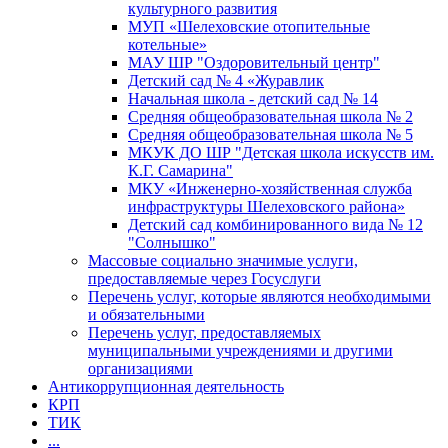
культурного развития
МУП «Шелеховские отопительные
котельные»
МАУ ШР "Оздоровительный центр"
Детский сад № 4 «Журавлик
Начальная школа - детский сад № 14
Средняя общеобразовательная школа № 2
Средняя общеобразовательная школа № 5
МКУК ДО ШР "Детская школа искусств им.
К.Г. Самарина"
МКУ «Инженерно-хозяйственная служба
инфраструктуры Шелеховского района»
Детский сад комбинированного вида № 12
"Солнышко"
Массовые социально значимые услуги,
предоставляемые через Госуслуги
Перечень услуг, которые являются необходимыми
и обязательными
Перечень услуг, предоставляемых
муниципальными учреждениями и другими
организациями
Антикоррупционная деятельность
КРП
ТИК
...