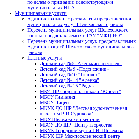
по делам о признании недействующими
муниципальных НПА
Муниципальные услуги
Административные регламенты предоставления
муниципальных услуг Шелеховского района
Перечень муниципальных услуг Шелеховского
района, предоставляемых в ГАУ "МФЦ ИО"
Перечень муниципальных услуг, предоставляемых
Администрацией Шелеховского муниципального
района
Платные услуги
Детский сад №6 "Аленький цветочек"
Детский сад № 9 «Подснежник»
Детский сад №10 "Тополек"
Детский сад № 14 "Аленка"
Детский сад № 15 "Радуга"
МБУ ШР спортивная школа "Юность"
МБОУ Гимназия
МБОУ Лицей
МКУК ДО ШР "Детская художественная
школа им.В.И.Сурикова"
МКУ Шелеховский вестник
МБОУ ДО ШР "Центр творчества"
МКУК Городской музей Г.И. Шелехова
МКУК ШР Межпоселенческий центр