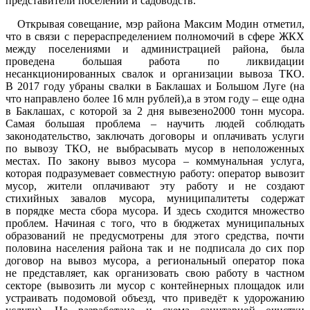
представители поселений и садоводств.
Открывая совещание, мэр района Максим Модин отметил,
что в связи с перераспределением полномочий в сфере ЖКХ
между поселениями и администрацией района, была
проведена большая работа по ликвидации
несанкционированных свалок и организации вывоза ТКО.
В 2017 году убраны свалки в Баклашах и Большом Луге (на
что направлено более 16 млн рублей),а в этом году – еще одна
в Баклашах, с которой за 2 дня вывезено2000 тонн мусора.
Самая большая проблема – научить людей соблюдать
законодательство, заключать договоры и оплачивать услуги
по вывозу ТКО, не выбрасывать мусор в неположенных
местах. По закону вывоз мусора – коммунальная услуга,
которая подразумевает совместную работу: оператор вывозит
мусор, жители оплачивают эту работу и не создают
стихийных завалов мусора, муниципалитеты содержат
в порядке места сбора мусора. И здесь сходится множество
проблем. Начиная с того, что в бюджетах муниципальных
образований не предусмотрены для этого средства, почти
половина населения района так и не подписала до сих пор
договор на вывоз мусора, а региональный оператор пока
не представляет, как организовать свою работу в частном
секторе (вывозить ли мусор с контейнерных площадок или
устраивать подомовой объезд, что приведёт к удорожанию