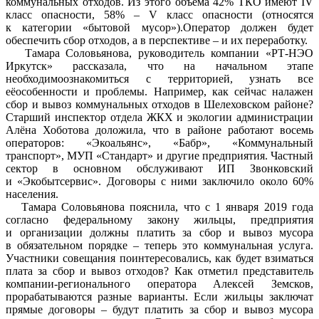
коммунальных отходов. Из этого объёма 42% ТКО имеют IV
класс опасности, 58% – V класс опасности (относятся
к категории «бытовой мусор»).Оператор должен будет
обеспечить сбор отходов, а в перспективе – и их переработку.
Тамара Соловьянова, руководитель компании «РТ-НЭО
Иркутск» рассказала, что на начальном этапе
необходимоознакомиться с территорией, узнать все
еёособенности и проблемы. Например, как сейчас налажен
сбор и вывоз коммунальных отходов в Шелеховском районе?
Старший инспектор отдела ЖКХ и экологии администрации
Алёна Хоботова доложила, что в районе работают восемь
операторов: «Экоальянс», «Бабр», «Коммунальный
транспорт», МУП «Стандарт» и другие предприятия. Частный
сектор в основном обслуживают ИП Звонковский
и «Экобытсервис». Договоры с ними заключило около 60%
населения.
Тамара Соловьянова пояснила, что с 1 января 2019 года
согласно федеральному закону жильцы, предприятия
и организации должны платить за сбор и вывоз мусора
в обязательном порядке – теперь это коммунальная услуга.
Участники совещания поинтересовались, как будет взиматься
плата за сбор и вывоз отходов? Как отметил представитель
компании-регионального оператора Алексей Земсков,
прорабатываются разные варианты. Если жильцы заключат
прямые договоры – будут платить за сбор и вывоз мусора