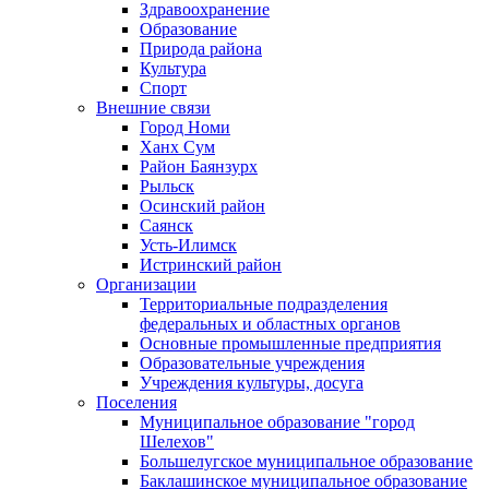
Здравоохранение
Образование
Природа района
Культура
Спорт
Внешние связи
Город Номи
Ханх Сум
Район Баянзурх
Рыльск
Осинский район
Саянск
Усть-Илимск
Истринский район
Организации
Территориальные подразделения
федеральных и областных органов
Основные промышленные предприятия
Образовательные учреждения
Учреждения культуры, досуга
Поселения
Муниципальное образование "город
Шелехов"
Большелугское муниципальное образование
Баклашинское муниципальное образование