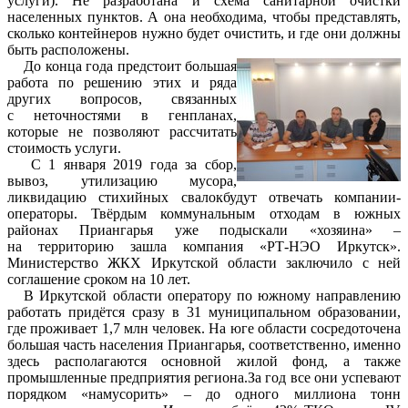
услуги). Не разработана и схема санитарной очистки
населенных пунктов. А она необходима, чтобы представлять,
сколько контейнеров нужно будет очистить, и где они должны
быть расположены.
До конца года предстоит большая
работа по решению этих и ряда
других вопросов, связанных
с неточностями в генпланах,
которые не позволяют рассчитать
стоимость услуги.
С 1 января 2019 года за сбор,
вывоз, утилизацию мусора,
ликвидацию стихийных свалокбудут отвечать компании-
операторы. Твёрдым коммунальным отходам в южных
районах Приангарья уже подыскали «хозяина» –
на территорию зашла компания «РТ-НЭО Иркутск».
Министерство ЖКХ Иркутской области заключило с ней
соглашение сроком на 10 лет.
В Иркутской области оператору по южному направлению
работать придётся сразу в 31 муниципальном образовании,
где проживает 1,7 млн человек. На юге области сосредоточена
большая часть населения Приангарья, соответственно, именно
здесь располагаются основной жилой фонд, а также
промышленные предприятия региона.За год все они успевают
порядком «намусорить» – до одного миллиона тонн