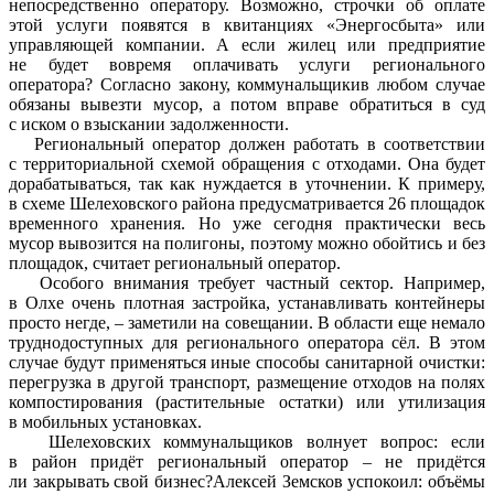
непосредственно оператору. Возможно, строчки об оплате
этой услуги появятся в квитанциях «Энергосбыта» или
управляющей компании. А если жилец или предприятие
не будет вовремя оплачивать услуги регионального
оператора? Согласно закону, коммунальщикив любом случае
обязаны вывезти мусор, а потом вправе обратиться в суд
с иском о взыскании задолженности.
Региональный оператор должен работать в соответствии
с территориальной схемой обращения с отходами. Она будет
дорабатываться, так как нуждается в уточнении. К примеру,
в схеме Шелеховского района предусматривается 26 площадок
временного хранения. Но уже сегодня практически весь
мусор вывозится на полигоны, поэтому можно обойтись и без
площадок, считает региональный оператор.
Особого внимания требует частный сектор. Например,
в Олхе очень плотная застройка, устанавливать контейнеры
просто негде, – заметили на совещании. В области еще немало
труднодоступных для регионального оператора сёл. В этом
случае будут применяться иные способы санитарной очистки:
перегрузка в другой транспорт, размещение отходов на полях
компостирования (растительные остатки) или утилизация
в мобильных установках.
Шелеховских коммунальщиков волнует вопрос: если
в район придёт региональный оператор – не придётся
ли закрывать свой бизнес?Алексей Земсков успокоил: объёмы