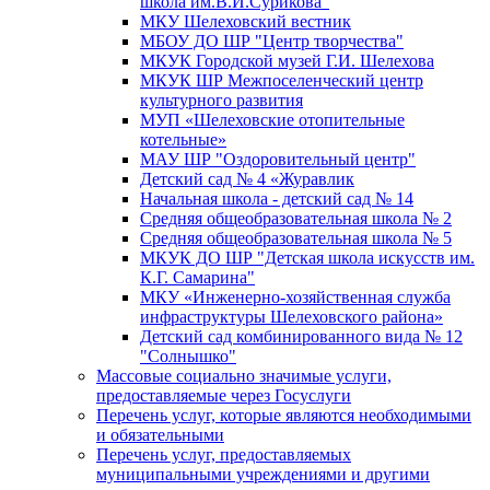
школа им.В.И.Сурикова"
МКУ Шелеховский вестник
МБОУ ДО ШР "Центр творчества"
МКУК Городской музей Г.И. Шелехова
МКУК ШР Межпоселенческий центр
культурного развития
МУП «Шелеховские отопительные
котельные»
МАУ ШР "Оздоровительный центр"
Детский сад № 4 «Журавлик
Начальная школа - детский сад № 14
Средняя общеобразовательная школа № 2
Средняя общеобразовательная школа № 5
МКУК ДО ШР "Детская школа искусств им.
К.Г. Самарина"
МКУ «Инженерно-хозяйственная служба
инфраструктуры Шелеховского района»
Детский сад комбинированного вида № 12
"Солнышко"
Массовые социально значимые услуги,
предоставляемые через Госуслуги
Перечень услуг, которые являются необходимыми
и обязательными
Перечень услуг, предоставляемых
муниципальными учреждениями и другими