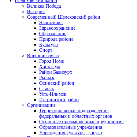
Шелеховский район
Великая Победа
История
Современный Шелеховский район
Экономика
Здравоохранение
Образование
Природа района
Культура
Спорт
Внешние связи
Город Номи
Ханх Сум
Район Баянзурх
Рыльск
Осинский район
Саянск
Усть-Илимск
Истринский район
Организации
Территориальные подразделения
федеральных и областных органов
Основные промышленные предприятия
Образовательные учреждения
Учреждения культуры, досуга