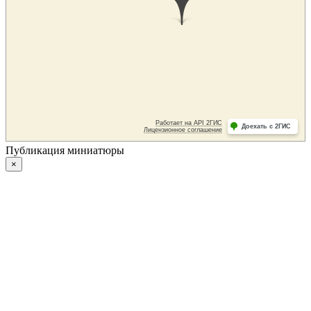
Публикация миниатюры
×