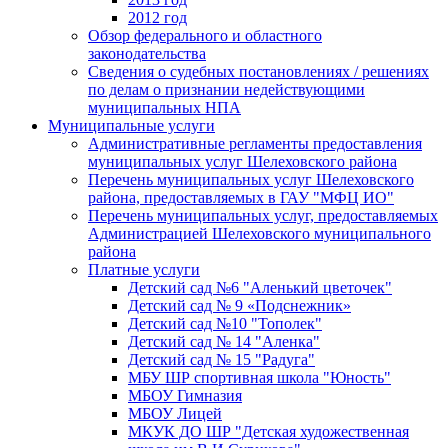
2012 год
Обзор федерального и областного
законодательства
Сведения о судебных постановлениях / решениях
по делам о признании недействующими
муниципальных НПА
Муниципальные услуги
Административные регламенты предоставления
муниципальных услуг Шелеховского района
Перечень муниципальных услуг Шелеховского
района, предоставляемых в ГАУ "МФЦ ИО"
Перечень муниципальных услуг, предоставляемых
Администрацией Шелеховского муниципального
района
Платные услуги
Детский сад №6 "Аленький цветочек"
Детский сад № 9 «Подснежник»
Детский сад №10 "Тополек"
Детский сад № 14 "Аленка"
Детский сад № 15 "Радуга"
МБУ ШР спортивная школа "Юность"
МБОУ Гимназия
МБОУ Лицей
МКУК ДО ШР "Детская художественная