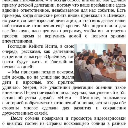
приему детской делегации, потому что ваше пребывание здесь
вдвойне ответственное, незабываемое для нас событие. Есть
примеры, когда японские ребята вновь приезжали в Шелехов,
но уже в составе взрослой делегации, и эта связь делает наши
побратимские отношения ещё крепче. Мы подготовили для
вас большую, насыщенную программу, чтобы вы интересно
провели время и вернулись домой с новыми яркими
впечатлениями.
Господин Кэйити Исита, в свою
очередь, рассказал, как делегацию
встретили в лагере «Орлёнок», где
гости будут жить в ближайшие
несколько дней:
– Мы приехали поздно вечером,
шёл дождь, но на улице нас ждали
дети и взрослые, это приятно
удивило. Уверен, все участники делегации оценили такое
внимание. Перед поездкой я читал журнал, выпущенный к 55-
летию общества дружбы «Номи – Шелехов», знакомился
с историей побратимских отношений и понял, что за годы обе
стороны многое сделали для развития и сохранения
дружественных связей.
После
обмена подарками и просмотра видеозарисовки
о визитах гостей из Страны восходящего солнца в разные