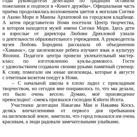
годы руководители делегации по традиции оставили
пожелания и подписи в «Книге дружбы». Официальная часть
приёма продолжилась возложением цветов к могилам Сигеки
и Акико Мори и Маины Архиповой на городском кладбище.
А затем представители Номи посетили Центр творчества,
в котором находится музей имени Сигеки Мори. Здесь дети
и взрослые от директора Любови Дряхловой узнали
о деятельности образовательного учреждения. А руководитель
музея Любовь Бородина рассказала об объединении
«Хаманас», где шелеховские ребята изучают язык и культуру
Японии. Педагоги центра провели увлекательный мастер-
класс по изготовлению куклы-домового. Гости
с удовольствием создавали своими руками памятный сувенир.
К слову, помогали им юные шелеховцы, которые в августе
с ответным визитом поедут в Номи.
– С начальной школы я плохо ладил с прикладным
творчеством, но сегодня мне понравилось то, что мы делали,
это было очень весело. Думаю, моё произведение
превосходно! –смеясь признался господин Кэйити Исита.
Участники делегации Накагава Маи и Накаяма Коскэ,
делясь впечатлениями от первого дня пребывания
на шелеховской земле, заметили, что город показался им очень
красивым, а люди радовали замечательными улыбками.