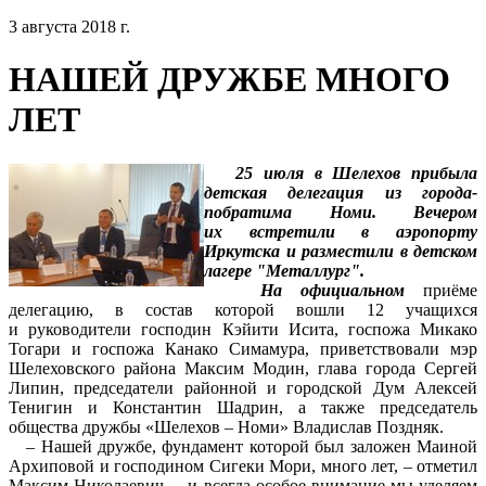
3 августа 2018 г.
НАШЕЙ ДРУЖБЕ МНОГО
ЛЕТ
25 июля в Шелехов прибыла
детская делегация из города-
побратима Номи. Вечером
их встретили в аэропорту
Иркутска и разместили в детском
лагере "Металлург".
На официальном
приёме
делегацию, в состав которой вошли 12 учащихся
и руководители господин Кэйити Исита, госпожа Микако
Тогари и госпожа Канако Симамура, приветствовали мэр
Шелеховского района Максим Модин, глава города Сергей
Липин, председатели районной и городской Дум Алексей
Тенигин и Константин Шадрин, а также председатель
общества дружбы «Шелехов – Номи» Владислав Поздняк.
– Нашей дружбе, фундамент которой был заложен Маиной
Архиповой и господином Сигеки Мори, много лет, – отметил
Максим Николаевич, – и всегда особое внимание мы уделяем