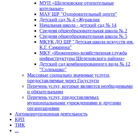
МУП «Шелеховские отопительные
котельные»
МАУ ШР "Оздоровительный центр"
Детский сад № 4 «Журавлик
Начальная школа - детский сад № 14
Средняя общеобразовательная школа № 2
Средняя общеобразовательная школа № 5
МКУК ДО ШР "Детская школа искусств им.
К.Г. Самарина"
МКУ «Инженерно-хозяйственная служба
инфраструктуры Шелеховского района»
Детский сад комбинированного вида № 12
"Солнышко"
Массовые социально значимые услуги,
предоставляемые через Госуслуги
Перечень услуг, которые являются необходимыми
и обязательными
Перечень услуг, предоставляемых
муниципальными учреждениями и другими
организациями
Антикоррупционная деятельность
КРП
ТИК
...