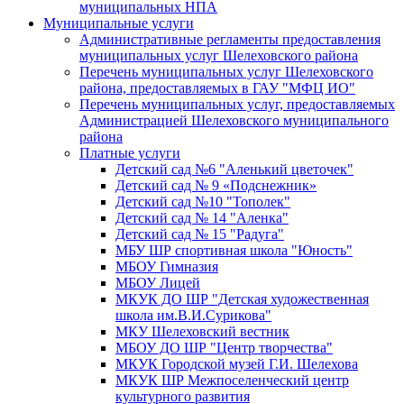
муниципальных НПА
Муниципальные услуги
Административные регламенты предоставления
муниципальных услуг Шелеховского района
Перечень муниципальных услуг Шелеховского
района, предоставляемых в ГАУ "МФЦ ИО"
Перечень муниципальных услуг, предоставляемых
Администрацией Шелеховского муниципального
района
Платные услуги
Детский сад №6 "Аленький цветочек"
Детский сад № 9 «Подснежник»
Детский сад №10 "Тополек"
Детский сад № 14 "Аленка"
Детский сад № 15 "Радуга"
МБУ ШР спортивная школа "Юность"
МБОУ Гимназия
МБОУ Лицей
МКУК ДО ШР "Детская художественная
школа им.В.И.Сурикова"
МКУ Шелеховский вестник
МБОУ ДО ШР "Центр творчества"
МКУК Городской музей Г.И. Шелехова
МКУК ШР Межпоселенческий центр
культурного развития