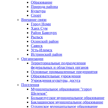
Образование
Природа района
Культура
Спорт
Внешние связи
Город Номи
Ханх Сум
Район Баянзурх
Рыльск
Осинский район
Саянск
Усть-Илимск
Истринский район
Организации
Территориальные подразделения
федеральных и областных органов
Основные промышленные предприятия
Образовательные учреждения
Учреждения культуры, досуга
Поселения
Муниципальное образование "город
Шелехов"
Большелугское муниципальное образование
Баклашинское муниципальное образование
Олхинское муниципальное образование