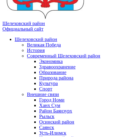
Шелеховский район
Официальный сайт
Шелеховский район
Великая Победа
История
Современный Шелеховский район
Экономика
Здравоохранение
Образование
Природа района
Культура
Спорт
Внешние связи
Город Номи
Ханх Сум
Район Баянзурх
Рыльск
Осинский район
Саянск
Усть-Илимск