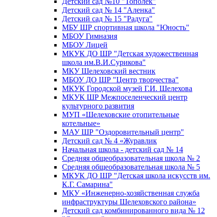
Детский сад №10 "Тополек"
Детский сад № 14 "Аленка"
Детский сад № 15 "Радуга"
МБУ ШР спортивная школа "Юность"
МБОУ Гимназия
МБОУ Лицей
МКУК ДО ШР "Детская художественная
школа им.В.И.Сурикова"
МКУ Шелеховский вестник
МБОУ ДО ШР "Центр творчества"
МКУК Городской музей Г.И. Шелехова
МКУК ШР Межпоселенческий центр
культурного развития
МУП «Шелеховские отопительные
котельные»
МАУ ШР "Оздоровительный центр"
Детский сад № 4 «Журавлик
Начальная школа - детский сад № 14
Средняя общеобразовательная школа № 2
Средняя общеобразовательная школа № 5
МКУК ДО ШР "Детская школа искусств им.
К.Г. Самарина"
МКУ «Инженерно-хозяйственная служба
инфраструктуры Шелеховского района»
Детский сад комбинированного вида № 12