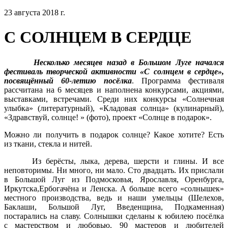
23 августа 2018 г.
С СОЛНЦЕМ В СЕРДЦЕ
Несколько месяцев назад в Большом Луге начался
фестиваль творческой активности «С солнцем в сердце»,
посвящённый 60-летию посёлка
. Программа фестиваля
рассчитана на 6 месяцев и наполнена конкурсами, акциями,
выставками, встречами. Среди них конкурсы «Солнечная
улыбка» (литературный), «Кладовая солнца» (кулинарный),
«Здравствуй, солнце! » (фото), проект «Солнце в подарок».
Можно ли получить в подарок солнце? Какое хотите? Есть
из ткани, стекла и нитей.
Из берёсты, лыка, дерева, шерсти и глины. И все
неповторимы. Ни много, ни мало. Сто двадцать. Их прислали
в Большой Луг из Подмосковья, Ярославля, Оренбурга,
Иркутска,Ербогачёна и Ленска. А больше всего «солнышек»
местного производства, ведь и наши умельцы (Шелехов,
Баклаши, Большой Луг, Введенщина, Подкаменная)
постарались на славу. Солнышки сделаны к юбилею посёлка
с мастерством и любовью. 90 мастеров и любителей