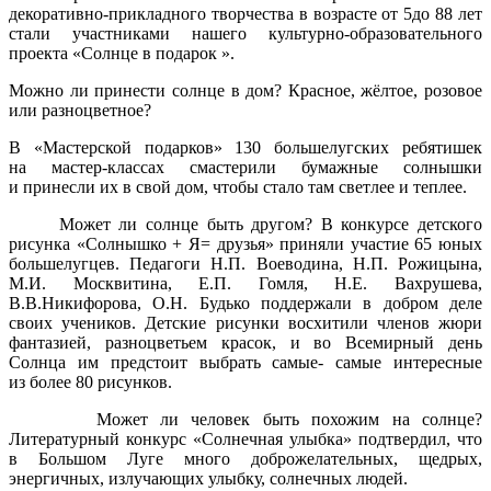
декоративно-прикладного творчества в возрасте от 5до 88 лет
стали участниками нашего культурно-образовательного
проекта «Солнце в подарок ».
Можно ли принести солнце в дом? Красное, жёлтое, розовое
или разноцветное?
В «Мастерской подарков» 130 большелугских ребятишек
на мастер-классах смастерили бумажные солнышки
и принесли их в свой дом, чтобы стало там светлее и теплее.
Может ли солнце быть другом? В конкурсе детского
рисунка «Солнышко + Я= друзья» приняли участие 65 юных
большелугцев. Педагоги Н.П. Воеводина, Н.П. Рожицына,
М.И. Москвитина, Е.П. Гомля, Н.Е. Вахрушева,
В.В.Никифорова, О.Н. Будько поддержали в добром деле
своих учеников. Детские рисунки восхитили членов жюри
фантазией, разноцветьем красок, и во Всемирный день
Солнца им предстоит выбрать самые- самые интересные
из более 80 рисунков.
Может ли человек быть похожим на солнце?
Литературный конкурс «Солнечная улыбка» подтвердил, что
в Большом Луге много доброжелательных, щедрых,
энергичных, излучающих улыбку, солнечных людей.