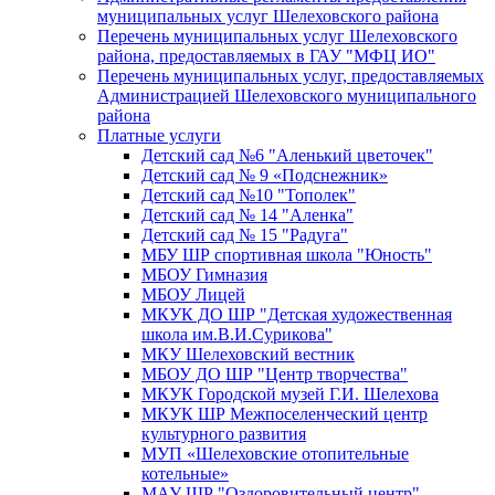
муниципальных услуг Шелеховского района
Перечень муниципальных услуг Шелеховского
района, предоставляемых в ГАУ "МФЦ ИО"
Перечень муниципальных услуг, предоставляемых
Администрацией Шелеховского муниципального
района
Платные услуги
Детский сад №6 "Аленький цветочек"
Детский сад № 9 «Подснежник»
Детский сад №10 "Тополек"
Детский сад № 14 "Аленка"
Детский сад № 15 "Радуга"
МБУ ШР спортивная школа "Юность"
МБОУ Гимназия
МБОУ Лицей
МКУК ДО ШР "Детская художественная
школа им.В.И.Сурикова"
МКУ Шелеховский вестник
МБОУ ДО ШР "Центр творчества"
МКУК Городской музей Г.И. Шелехова
МКУК ШР Межпоселенческий центр
культурного развития
МУП «Шелеховские отопительные
котельные»
МАУ ШР "Оздоровительный центр"