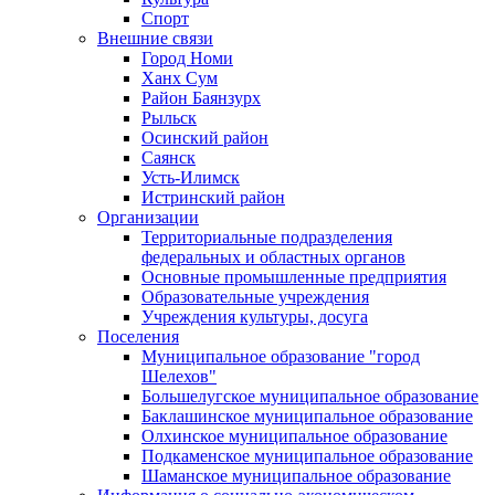
Спорт
Внешние связи
Город Номи
Ханх Сум
Район Баянзурх
Рыльск
Осинский район
Саянск
Усть-Илимск
Истринский район
Организации
Территориальные подразделения
федеральных и областных органов
Основные промышленные предприятия
Образовательные учреждения
Учреждения культуры, досуга
Поселения
Муниципальное образование "город
Шелехов"
Большелугское муниципальное образование
Баклашинское муниципальное образование
Олхинское муниципальное образование
Подкаменское муниципальное образование
Шаманское муниципальное образование