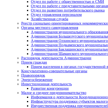
Отдел по работе с общественностью и СМИ
Отдел по работе с представительными органа
Отдел по развитию потребительского рынка
Отдел управления персоналом
Хозяйственная служба
Реестр социально ориентированных некоммерчески
Органы местного самоуправления
Администрация муниципального образования
Администрация Большелугского муниципальн
Администрация Олхинского муниципального 
Администрация Подкаменского муниципально
Администрация Баклашинского муниципально
Администрация Шаманского муниципального
Распорядок деятельности Администрации
Прием граждан
Прием населения в органах государственной 
Консультативно-совещательные органы
Правопорядок
Энергосбережение
Инвестиционная деятельность
Развитие конкуренции
Малое и среднее предпринимательство
Информация о деятельности Координационног
Инфраструктура поддержки субъектов малого
Имущественная поддержка предпринимателей