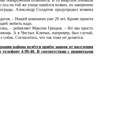
чае обнаружения позвонить. В 18 квартале поймали
о пса на той же улице нашёлся хозяин, по заверению
 ограды. Александр Солдатов предупредил хозяина
датов. – Нашей компании уже 29 лет. Кроме приюта
юдей любить надо.
знь, – добавляет Максим Грицюк. – Но мы просто
омощь. А в Чистых Ключах, например, был случай,
собак. Согласитесь, что так тоже не делается.
ации района ведётся приём заявок от населения
 телефону 4-99-40. В соответствии с принятыми