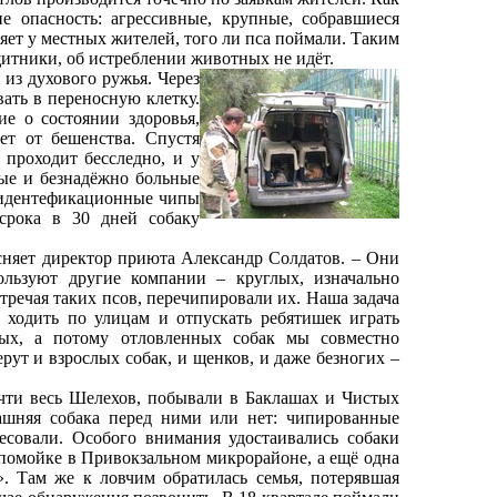
 опасность: агрессивные, крупные, собравшиеся
ряет у местных жителей, того ли пса поймали. Таким
ащитники, об истреблении животных не идёт.
з духового ружья. Через
ать в переносную клетку.
ие о состоянии здоровья,
ет от бешенства. Спустя
 проходит бесследно, и у
ые и безнадёжно больные
 идентефикационные чипы
срока в 30 дней собаку
няет директор приюта Александр Солдатов. – Они
ользуют другие компании – круглых, изначально
тречая таких псов, перечипировали их. Наша задача
ь ходить по улицам и отпускать ребятишек играть
ых, а потому отловленных собак мы совместно
ерут и взрослых собак, и щенков, и даже безногих –
ти весь Шелехов, побывали в Баклашах и Чистых
ашняя собака перед ними или нет: чипированные
есовали. Особого внимания удостаивались собаки
помойке в Привокзальном микрорайоне, а ещё одна
. Там же к ловчим обратилась семья, потерявшая