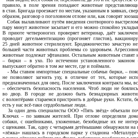
правило, в поле зрения попадают животные представляющие
в стаи. Бригада проезжает по местам, указанным в заявках, све
образом, разговор о поголовном отлове или, как говорят зооз
Собак вылавливают путём введения снотворного выстрелом и
пару минут животное засыпает и его можно спокойно укладыв
В приюте четвероногих проверяет ветеринар, даёт заключен
проводит дегельментизацию (прогоняет глистов), вакциниру
25 дней животное стерилизуют. Бродяжничество зачастую не
большей части животных проблемы со здоровьем. Агрессивн
животные подлежат эфтаназии. Остальным животным ставят
– бирки – в ухо. По истечении установленного законом 
выпускают обратно в том же месте, где и поймали.
- Мы ставим импортные специальные собачьи бирки, – пояс
не позволяют загнить уху, в отличие от тех, которые исп
предназначенных для овец. После заключения контракта мы, вс
– обеспечить безопасность населения. Чтоб люди не боялис
во двор. В городе не должно быть безнадзорных животн
с волонтёрами стараемся пристроить в добрые руки. Кстати, б
есть у нас всё-таки сердобольные люди.
За один день специалисты ООО «Пять звёзд» объехали поч
Ключах – по заявкам жителей. При отлове определяли дом
собаки, с ошейниками, ухоженные, безобидные их не интер
с щенками. Так, одну с четырьмя детёнышами обнаружили на 
«лёжка» нашлась в городском парке у стадиона «Металлург»