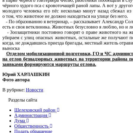
в парке чёрного тойтерьера Филю, работники пообещали в слу
чёрного худого пса с кровоточащей раной лапы. А вот у другог
молодого человека его пёс несколько минут назад сбежал из
о том, что животное не должно находиться на улице без него.
- По образованию я ветеринар, – рассказывает Александр Сол
есть и своя ветклиника. Животных безусловно я люблю, но и л
- Зоозащитники постоянно говорят о праве животного на жи
убираем с улиц опасных животных, остальные же получают п
когда, не дождавшись приезда бригады, местный житель отравил 
выноска
Отделом мобилизационной подготовки, ГО и ЧС администр
на отлов безнадзорных животных на территории района по
заявками формируются маршруты отлова.
Юрий ХАРЛАШКИН
Фото автора
В рубрике:
Новости
Разделы сайта
Шелеховский район
Администрация
Дума
Общественность
Подать обращение