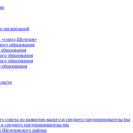
ми
х организаций
 «город Шелехов»
ого образования
образования
го образования
го образования
 образования
власти
о совета по развитию малого и среднего предпринимательства
 и среднего предпринимательства
 Шелеховского района