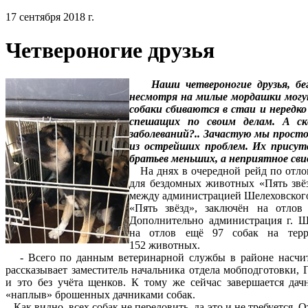
17 сентября 2018 г.
Четвероногие друзья
Наши четвероногие друзья, бе
несмотря на милые мордашки могу
собаки сбиваются в стаи и нередко
спешащих по своим делам. А ск
заболеваний?.. Зачастую мы просто
из острейших проблем. Их присутс
братьев меньших, а неприятное св
На днях в очередной рейд по отлов
для бездомных животных «Пять звё
между администрацией Шелеховског
«Пять звёзд», заключён на отлов
Дополнительно администрация г. Ш
на отлов ещё 97 собак на терр
152 животных.
- Всего по данным ветеринарной службы в районе насчитыв
рассказывает заместитель начальника отдела мобподготовки
и это без учёта щенков. К тому же сейчас завершается дач
«наплыв» брошенных дачниками собак.
Как видно, всех собак не переловить, да это и не требуется. 