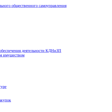
льного общественного самоуправления
 обеспечения деятельности КДНиЗП
м имуществом
туре
акупок