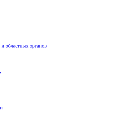
 и областных органов
"
ии