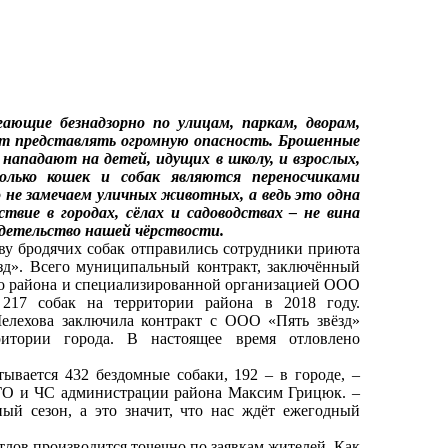
гающие безнадзорно по улицам, паркам, дворам,
т представлять огромную опасность. Брошенные
 нападают на детей, идущих в школу, и взрослых,
олько кошек и собак являются переносчиками
 не замечаем уличных животных, а ведь это одна
твие в городах, сёлах и садоводствах – не вина
идетельство нашей чёрствости.
у бродячих собак отправились сотрудники приюта
зд». Всего муниципальный контракт, заключённый
о района и специализированной организацией ООО
 217 собак на территории района в 2018 году.
елехова заключила контракт с ООО «Пять звёзд»
итории города. В настоящее время отловлено
ается 432 бездомные собаки, 192 – в городе, –
, ГО и ЧС администрации района Максим Грицюк. –
ный сезон, а это значит, что нас ждёт ежегодный
Отлов производится точечно по заявкам жителей. Как