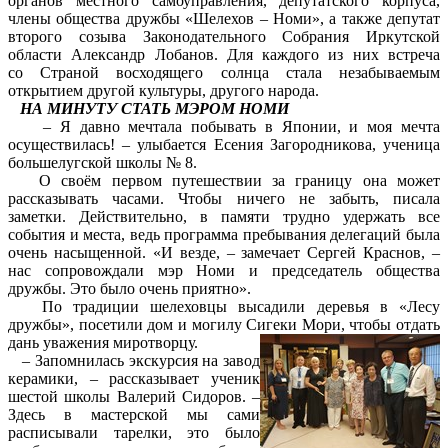
органов местного самоуправления, депутатского корпуса,
члены общества дружбы «Шелехов – Номи», а также депутат
второго созыва Законодательного Собрания Иркутской
области Александр Лобанов. Для каждого из них встреча
со Страной восходящего солнца стала незабываемым
открытием другой культуры, другого народа.
НА МИНУТУ СТАТЬ МЭРОМ НОМИ
– Я давно мечтала побывать в Японии, и моя мечта
осуществилась! – улыбается Есения Загородникова, ученица
большелугской школы № 8.
О своём первом путешествии за границу она может
рассказывать часами. Чтобы ничего не забыть, писала
заметки. Действительно, в памяти трудно удержать все
события и места, ведь программа пребывания делегаций была
очень насыщенной. «И везде, – замечает Сергей Краснов, –
нас сопровождали мэр Номи и председатель общества
дружбы. Это было очень приятно».
По традиции шелеховцы высадили деревья в «Лесу
дружбы», посетили дом и могилу Сигеки Мори, чтобы отдать
дань уважения миротворцу.
– Запомнилась экскурсия на завод
керамики, – рассказывает ученик
шестой школы Валерий Сидоров. –
Здесь в мастерской мы сами
расписывали тарелки, это было