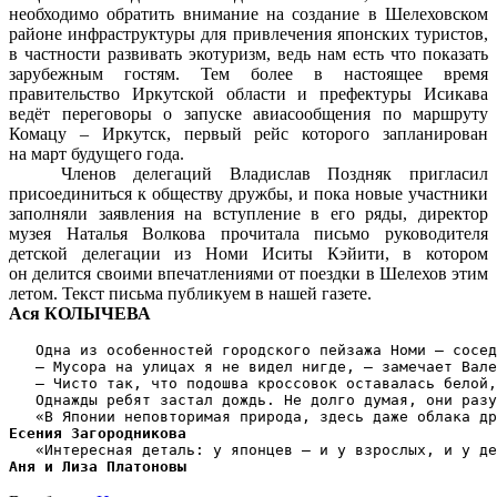
необходимо обратить внимание на создание в Шелеховском
районе инфраструктуры для привлечения японских туристов,
в частности развивать экотуризм, ведь нам есть что показать
зарубежным гостям. Тем более в настоящее время
правительство Иркутской области и префектуры Исикава
ведёт переговоры о запуске авиасообщения по маршруту
Комацу – Иркутск, первый рейс которого запланирован
на март будущего года.
Членов делегаций Владислав Поздняк пригласил
присоединиться к обществу дружбы, и пока новые участники
заполняли заявления на вступление в его ряды, директор
музея Наталья Волкова прочитала письмо руководителя
детской делегации из Номи Иситы Кэйити, в котором
он делится своими впечатлениями от поездки в Шелехов этим
летом. Текст письма публикуем в нашей газете.
Ася КОЛЫЧЕВА
   Одна из особенностей городского пейзажа Номи – сосед
   – Мусора на улицах я не видел нигде, – замечает Вале
   – Чисто так, что подошва кроссовок оставалась белой,
   Однажды ребят застал дождь. Не долго думая, они разу
Есения Загородникова
Аня и Лиза Платоновы