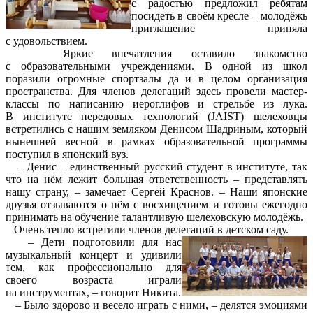
с радостью предложил ребятам
посидеть в своём кресле – молодёжь
приглашение приняла
с удовольствием.
Яркие впечатления оставило знакомство
с образовательными учреждениями. В одной из школ
поразили огромные спортзалы да и в целом организация
пространства. Для членов делегаций здесь провели мастер-
классы по написанию иероглифов и стрельбе из лука.
В институте передовых технологий (JAIST) шелеховцы
встретились с нашим земляком Денисом Шадриным, который
нынешней весной в рамках образовательной программы
поступил в японский вуз.
– Денис – единственный русский студент в институте, так
что на нём лежит большая ответственность – представлять
нашу страну, – замечает Сергей Краснов. – Наши японские
друзья отзываются о нём с восхищением и готовы ежегодно
принимать на обучение талантливую шелеховскую молодёжь.
Очень тепло встретили членов делегаций в детском саду.
– Дети подготовили для нас
музыкальный концерт и удивили
тем, как профессионально для
своего возраста играли
на инструментах, – говорит Никита.
– Было здорово и весело играть с ними, – делятся эмоциями