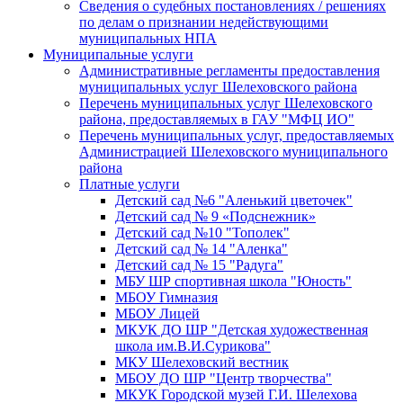
Сведения о судебных постановлениях / решениях
по делам о признании недействующими
муниципальных НПА
Муниципальные услуги
Административные регламенты предоставления
муниципальных услуг Шелеховского района
Перечень муниципальных услуг Шелеховского
района, предоставляемых в ГАУ "МФЦ ИО"
Перечень муниципальных услуг, предоставляемых
Администрацией Шелеховского муниципального
района
Платные услуги
Детский сад №6 "Аленький цветочек"
Детский сад № 9 «Подснежник»
Детский сад №10 "Тополек"
Детский сад № 14 "Аленка"
Детский сад № 15 "Радуга"
МБУ ШР спортивная школа "Юность"
МБОУ Гимназия
МБОУ Лицей
МКУК ДО ШР "Детская художественная
школа им.В.И.Сурикова"
МКУ Шелеховский вестник
МБОУ ДО ШР "Центр творчества"
МКУК Городской музей Г.И. Шелехова