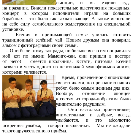
станции, и мы ездили туда
на праздник. Видели показательные выступления пожарных,
концерт, в котором исполнители играли на больших
барабанах – это было так захватывающе! А также испытали
на себе силу семибалльного землетрясения на специальной
установке.
Есения в принимающей семье училась готовить
традиционный зелёный чай. Новым друзьям она подарила
альбом с фотографиями своей семьи.
– Они были этому так рады, но больше всего им понравился
мой кот по имени Мамонго-сан, они пришли в восторг
от него! – смеётся школьница. Кстати, питомца Есения
назвала в честь одного из персонажей мультфильмов анимэ,
которыми увлекается.
Время, проведённое с японскими
сверстниками, по признанию наших
ребят, было самым ценным для них.
Вообще, отношение японцев
к гостям из города-побратима было
удивительно радушным.
– Они настолько приветливые,
внимательные и добрые, всегда
улыбаются, и это абсолютно
искренняя улыбка, – говорят школьники. – Мы не ожидали
такого дружественного приёма.