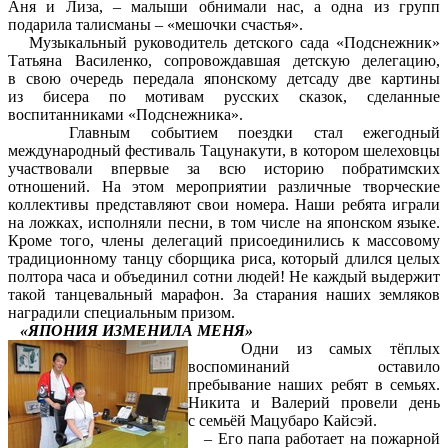
Аня и Лиза, – малыши обнимали нас, а одна из групп
подарила талисманы – «мешочки счастья».
Музыкальный руководитель детского сада «Подснежник»
Татьяна Василенко, сопровождавшая детскую делегацию,
в свою очередь передала японскому детсаду две картины
из бисера по мотивам русских сказок, сделанные
воспитанниками «Подснежника».
Главным событием поездки стал ежегодный
международный фестиваль Тацунакути, в котором шелеховцы
участвовали впервые за всю историю побратимских
отношений. На этом мероприятии различные творческие
коллективы представляют свои номера. Наши ребята играли
на ложках, исполняли песни, в том числе на японском языке.
Кроме того, члены делегаций присоединились к массовому
традиционному танцу сборщика риса, который длился целых
полтора часа и объединил сотни людей! Не каждый выдержит
такой танцевальный марафон. За старания наших земляков
наградили специальным призом.
«ЯПОНИЯ ИЗМЕНИЛА МЕНЯ»
Одни из самых тёплых
воспоминаний оставило
пребывание наших ребят в семьях.
Никита и Валерий провели день
с семьёй Мацубаро Кайсэй.
– Его папа работает на пожарной