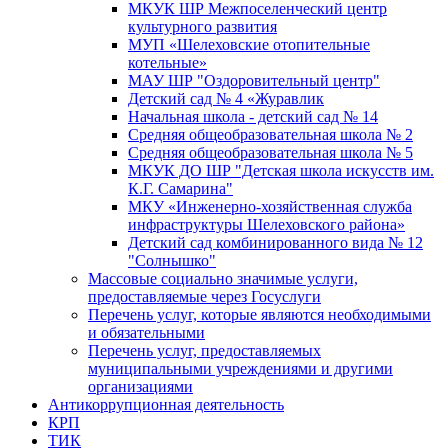
МКУК ШР Межпоселенческий центр
культурного развития
МУП «Шелеховские отопительные
котельные»
МАУ ШР "Оздоровительный центр"
Детский сад № 4 «Журавлик
Начальная школа - детский сад № 14
Средняя общеобразовательная школа № 2
Средняя общеобразовательная школа № 5
МКУК ДО ШР "Детская школа искусств им.
К.Г. Самарина"
МКУ «Инженерно-хозяйственная служба
инфраструктуры Шелеховского района»
Детский сад комбинированного вида № 12
"Солнышко"
Массовые социально значимые услуги,
предоставляемые через Госуслуги
Перечень услуг, которые являются необходимыми
и обязательными
Перечень услуг, предоставляемых
муниципальными учреждениями и другими
организациями
Антикоррупционная деятельность
КРП
ТИК