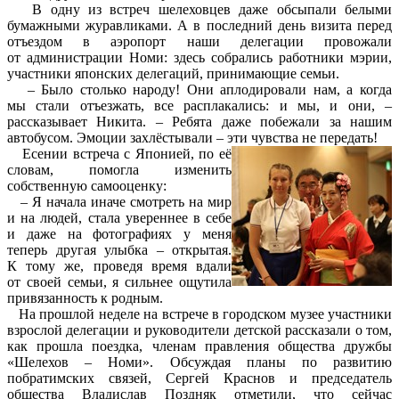
В одну из встреч шелеховцев даже обсыпали белыми
бумажными журавликами. А в последний день визита перед
отъездом в аэропорт наши делегации провожали
от администрации Номи: здесь собрались работники мэрии,
участники японских делегаций, принимающие семьи.
– Было столько народу! Они аплодировали нам, а когда
мы стали отъезжать, все расплакались: и мы, и они, –
рассказывает Никита. – Ребята даже побежали за нашим
автобусом. Эмоции захлёстывали – эти чувства не передать!
Есении встреча с Японией, по её
словам, помогла изменить
собственную самооценку:
– Я начала иначе смотреть на мир
и на людей, стала увереннее в себе
и даже на фотографиях у меня
теперь другая улыбка – открытая.
К тому же, проведя время вдали
от своей семьи, я сильнее ощутила
привязанность к родным.
На прошлой неделе на встрече в городском музее участники
взрослой делегации и руководители детской рассказали о том,
как прошла поездка, членам правления общества дружбы
«Шелехов – Номи». Обсуждая планы по развитию
побратимских связей, Сергей Краснов и председатель
общества Владислав Поздняк отметили, что сейчас