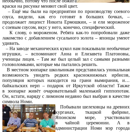
необычно, потому что после обжига
краски на рисунке меняют свой цвет.
– Ещё мы были на предприятии по производству соевого
соуса, видели, как его готовят в больших бочках, –
продолжает лицеист Никита Ермошкин, – и ели мороженое
с соевым соусом, вкус у него, конечно, специфический.
К слову, о мороженом. Ребята как-то попробовали даже
лакомство с добавлением сусального золота – японцы умеют
удивить.
– На заводе механических кукол нам показывали необычные
игрушки, – вспоминают Анна и Елизавета Платоновы,
ученицы лицея. – Там же был целый зал с самыми разными
головоломками, которые мы пытались решить.
В местном зоопарке школьникам представилась уникальная
возможность увидеть редких краснокнижных ирбисов,
популяция которых находится на грани вымирания, и…
байкальских нерп – подарок от Иркутской области! Также
в зоопарке живёт очаровательный маленький гиппопотам.
Он, кстати, наряду с лимоном недавно был выбран в качестве
символа Номи.
Побывали шелеховцы на древних
курганах, ткацкой фабрике,
Японском море, участвовали
в чайной церемонии. А в
администрации Номи мэр города