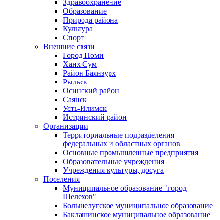
Здравоохранение
Образование
Природа района
Культура
Спорт
Внешние связи
Город Номи
Ханх Сум
Район Баянзурх
Рыльск
Осинский район
Саянск
Усть-Илимск
Истринский район
Организации
Территориальные подразделения
федеральных и областных органов
Основные промышленные предприятия
Образовательные учреждения
Учреждения культуры, досуга
Поселения
Муниципальное образование "город
Шелехов"
Большелугское муниципальное образование
Баклашинское муниципальное образование