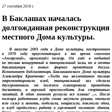
27 сентября 2018 г.
В Баклашах началась
долгожданная реконструкция
местного Дома культуры.
В августе 2001 года в Доме культуры, построенном
в 1970 году преуспевающим в то время совхозом
«Ангарский», произошёл пожар. Он унёс в небытиё
не только концертный и танцевальный залы, но и мечты
баклашинцев о новых формах проведения досуга.
Вспоминает библиотекарь Баклашинского Дома культуры
Александра Кравченко: «Тогда мы коллективом только
отремонтировали клуб, танцевальный зал сделали
двухуровневым, на нижнем планировали проводить
дискотеки, а верхний приспособить для спортивных
занятий. В один момент рухнули все планы! ..». После
пожара работники клуба снова засучили рукава, отмыли
всю сажу и копоть, побелили, покрасили, поклеили обои,
и клуб продолжил работу в уцелевшей половине здания.