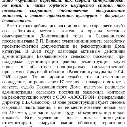
Кино «крутить» перестали, т.к. сгорели киноустановки,
но книги и часть клубного имущества спасли, что
позволило сохранить библиотечное обслуживание
жителей, а также продолжить культурно – досуговую
деятельность.
Все эти годы добивались восстановления сгоревшего клуба
его работники, местные жители и органы местного
самоуправления. Действующий тогда в Баклашинском
поселении глава В.П. Екимов сумел инициировать разработку
проектно-сметной документации на реконструкцию Дома
культуры. В 2018 году благодаря активным действиям
администрации Баклашинского сельского поселения при
поддержке администрации района реконструкция клуба
вошла в областную подпрограмму государственной
программы Иркутской области «Развитие культуры на 2014-
2020 годы». То ли ирония судьбы, то ли счастливое
совпадение, но ровно через 17 лет после пожара, опять же в
августе, судьба Баклашинского Дома культуры решилась:
администрация сельского поселения заключила контракт
на реконструкцию клуба с ООО «АЗССТРОЙ» (генеральный
директор В.В. Самосюк). В ходе реконструкции будет снесена
сгоревшая часть здания, а на её месте возведен новый зал
на 210 мест, две части здания будут объединены под новой
крышей. Все уцелевшие после пожара помещения
отремонтируют, снаружи здание обошьют, территорию