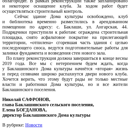
облагородят. В рамках реконструкции также запланировано
и некоторое оснащение клуба. За ходом работ будет
осуществляться строительный контроль.
Сейчас здание Дома культуры освобождено, клуб
и библиотека временно разместились в арендованном
помещении по адресу: с. Баклаши, ул. Ангарская, 44.
Подрядчики приступили к работам: ограждена строительная
площадка, снято асфальтовое покрытие на прилегающей
территории, «отпилена» сгоревшая часть здания с целью
последующего сноса, ведутся подготовительные работы для
заливки фундамента и возведения стен нового зала.
По плану реконструкция должна завершиться в конце весны
2019 года. Все мы с нетерпением будем ждать, когда
у Баклашинского Дома культуры начнётся «вторая» жизнь
и перед селянами широко распахнутся двери нового клуба.
Хочется верить, что этому будут рады не только местные
власти и работники Дома культуры, но и все жители
Баклашинского поселения.
Николай САФРОНОВ,
глава Баклашинского сельского поселения,
Елена БОГДАНОВА,
директор Баклашинского Дома культуры
В рубрике:
Новости