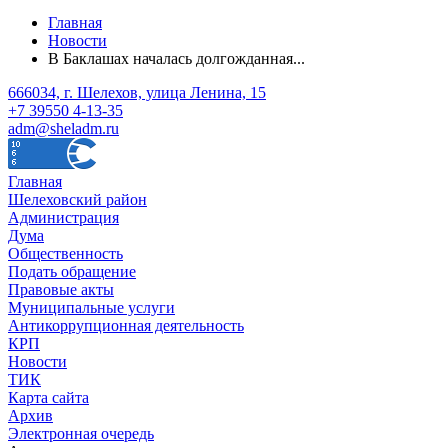
Главная
Новости
В Баклашах началась долгожданная...
666034, г. Шелехов, улица Ленина, 15
+7 39550 4-13-35
adm@sheladm.ru
Главная
Шелеховский район
Администрация
Дума
Общественность
Подать обращение
Правовые акты
Муниципальные услуги
Антикоррупционная деятельность
КРП
Новости
ТИК
Карта сайта
Архив
Электронная очередь