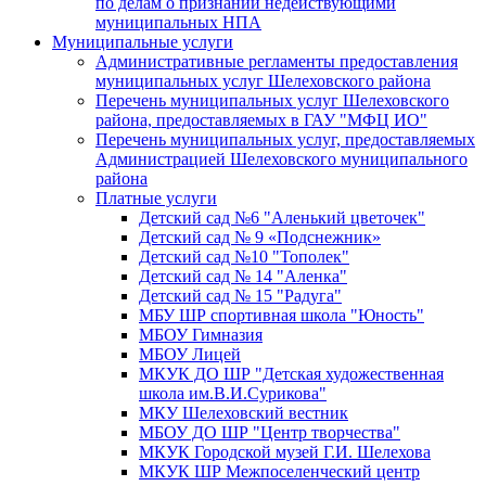
по делам о признании недействующими
муниципальных НПА
Муниципальные услуги
Административные регламенты предоставления
муниципальных услуг Шелеховского района
Перечень муниципальных услуг Шелеховского
района, предоставляемых в ГАУ "МФЦ ИО"
Перечень муниципальных услуг, предоставляемых
Администрацией Шелеховского муниципального
района
Платные услуги
Детский сад №6 "Аленький цветочек"
Детский сад № 9 «Подснежник»
Детский сад №10 "Тополек"
Детский сад № 14 "Аленка"
Детский сад № 15 "Радуга"
МБУ ШР спортивная школа "Юность"
МБОУ Гимназия
МБОУ Лицей
МКУК ДО ШР "Детская художественная
школа им.В.И.Сурикова"
МКУ Шелеховский вестник
МБОУ ДО ШР "Центр творчества"
МКУК Городской музей Г.И. Шелехова
МКУК ШР Межпоселенческий центр