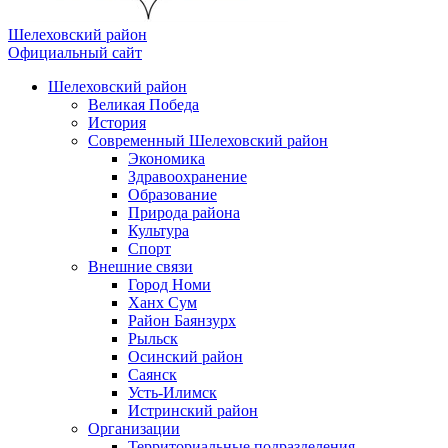
Шелеховский район
Официальный сайт
Шелеховский район
Великая Победа
История
Современный Шелеховский район
Экономика
Здравоохранение
Образование
Природа района
Культура
Спорт
Внешние связи
Город Номи
Ханх Сум
Район Баянзурх
Рыльск
Осинский район
Саянск
Усть-Илимск
Истринский район
Организации
Территориальные подразделения