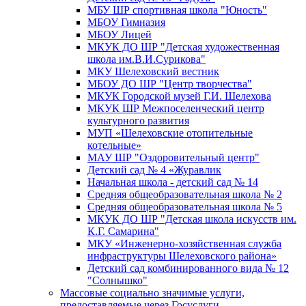
МБУ ШР спортивная школа "Юность"
МБОУ Гимназия
МБОУ Лицей
МКУК ДО ШР "Детская художественная
школа им.В.И.Сурикова"
МКУ Шелеховский вестник
МБОУ ДО ШР "Центр творчества"
МКУК Городской музей Г.И. Шелехова
МКУК ШР Межпоселенческий центр
культурного развития
МУП «Шелеховские отопительные
котельные»
МАУ ШР "Оздоровительный центр"
Детский сад № 4 «Журавлик
Начальная школа - детский сад № 14
Средняя общеобразовательная школа № 2
Средняя общеобразовательная школа № 5
МКУК ДО ШР "Детская школа искусств им.
К.Г. Самарина"
МКУ «Инженерно-хозяйственная служба
инфраструктуры Шелеховского района»
Детский сад комбинированного вида № 12
"Солнышко"
Массовые социально значимые услуги,
предоставляемые через Госуслуги