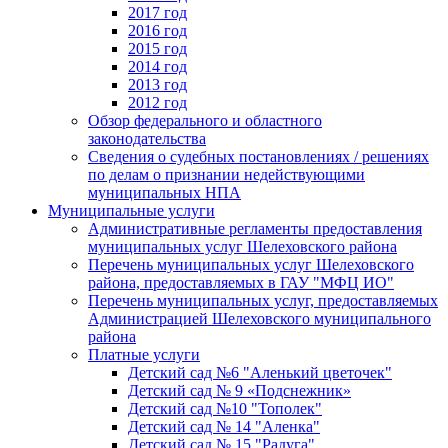
2017 год
2016 год
2015 год
2014 год
2013 год
2012 год
Обзор федерального и областного
законодательства
Сведения о судебных постановлениях / решениях
по делам о признании недействующими
муниципальных НПА
Муниципальные услуги
Административные регламенты предоставления
муниципальных услуг Шелеховского района
Перечень муниципальных услуг Шелеховского
района, предоставляемых в ГАУ "МФЦ ИО"
Перечень муниципальных услуг, предоставляемых
Администрацией Шелеховского муниципального
района
Платные услуги
Детский сад №6 "Аленький цветочек"
Детский сад № 9 «Подснежник»
Детский сад №10 "Тополек"
Детский сад № 14 "Аленка"
Детский сад № 15 "Радуга"