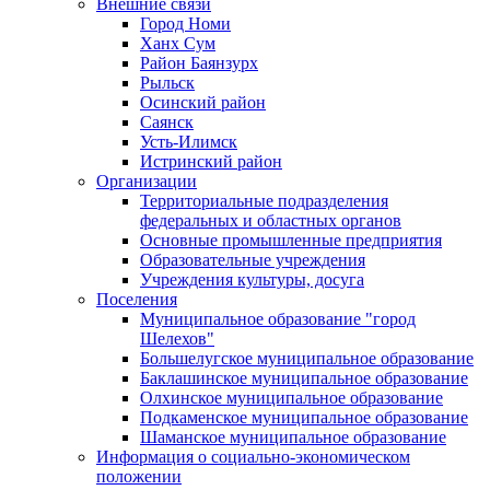
Внешние связи
Город Номи
Ханх Сум
Район Баянзурх
Рыльск
Осинский район
Саянск
Усть-Илимск
Истринский район
Организации
Территориальные подразделения
федеральных и областных органов
Основные промышленные предприятия
Образовательные учреждения
Учреждения культуры, досуга
Поселения
Муниципальное образование "город
Шелехов"
Большелугское муниципальное образование
Баклашинское муниципальное образование
Олхинское муниципальное образование
Подкаменское муниципальное образование
Шаманское муниципальное образование
Информация о социально-экономическом
положении