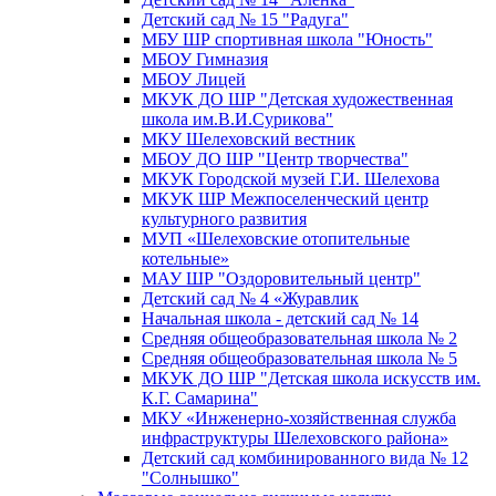
Детский сад № 15 "Радуга"
МБУ ШР спортивная школа "Юность"
МБОУ Гимназия
МБОУ Лицей
МКУК ДО ШР "Детская художественная
школа им.В.И.Сурикова"
МКУ Шелеховский вестник
МБОУ ДО ШР "Центр творчества"
МКУК Городской музей Г.И. Шелехова
МКУК ШР Межпоселенческий центр
культурного развития
МУП «Шелеховские отопительные
котельные»
МАУ ШР "Оздоровительный центр"
Детский сад № 4 «Журавлик
Начальная школа - детский сад № 14
Средняя общеобразовательная школа № 2
Средняя общеобразовательная школа № 5
МКУК ДО ШР "Детская школа искусств им.
К.Г. Самарина"
МКУ «Инженерно-хозяйственная служба
инфраструктуры Шелеховского района»
Детский сад комбинированного вида № 12
"Солнышко"