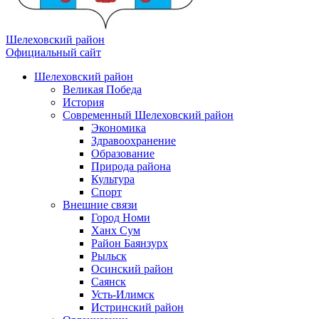
Шелеховский район
Официальный сайт
Шелеховский район
Великая Победа
История
Современный Шелеховский район
Экономика
Здравоохранение
Образование
Природа района
Культура
Спорт
Внешние связи
Город Номи
Ханх Сум
Район Баянзурх
Рыльск
Осинский район
Саянск
Усть-Илимск
Истринский район