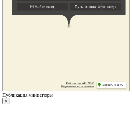
Публикация миниатюры
×