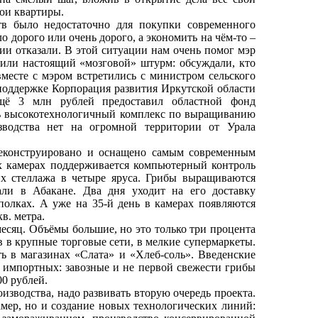
ои квартиры.
тв было недостаточно для покупки современного
о дорого или очень дорого, а экономить на чём-то –
нии отказали. В этой ситуации нам очень помог мэр
или настоящий «мозговой» штурм: обсуждали, кто
вместе с мэром встретились с министром сельского
поддержке Корпорация развития Иркутской области
щё 3 млн рублей предоставил областной фонд
ь высокотехнологичный комплекс по выращиванию
водства нет на огромной территории от Урала
реконструировано и оснащено самым современным
 камерах поддерживается компьютерный контроль
х стеллажа в четыре яруса. Грибы выращиваются
али в Абакане. Два дня уходит на его доставку
полках. А уже на 35-й день в камерах появляются
в. метра.
есяц. Объёмы большие, но это только три процента
 в крупные торговые сети, в мелкие супермаркеты.
 в магазинах «Слата» и «Хлеб-соль». Введенские
 импортных: завозные и не первой свежести грибы
00 рублей.
зводства, надо развивать вторую очередь проекта.
амер, но и создание новых технологических линий: