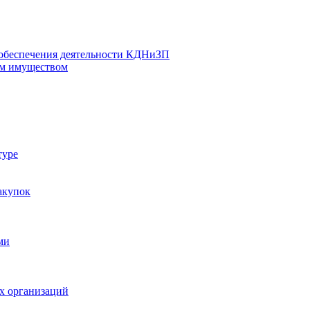
 обеспечения деятельности КДНиЗП
м имуществом
туре
акупок
ми
х организаций