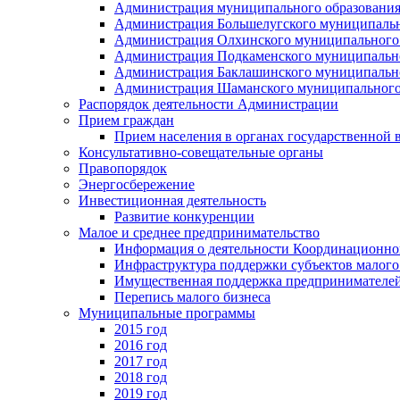
Администрация муниципального образования
Администрация Большелугского муниципальн
Администрация Олхинского муниципального 
Администрация Подкаменского муниципально
Администрация Баклашинского муниципально
Администрация Шаманского муниципального
Распорядок деятельности Администрации
Прием граждан
Прием населения в органах государственной 
Консультативно-совещательные органы
Правопорядок
Энергосбережение
Инвестиционная деятельность
Развитие конкуренции
Малое и среднее предпринимательство
Информация о деятельности Координационног
Инфраструктура поддержки субъектов малого
Имущественная поддержка предпринимателей
Перепись малого бизнеса
Муниципальные программы
2015 год
2016 год
2017 год
2018 год
2019 год