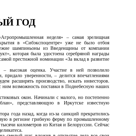
ЫЙ ГОД
«Агропромышленная неделя» – самая зрелищная
ткрытия в «Сибэкспоцентре» уже не было отбоя
свежие шампиньоны из Введенщины от компании
т», которая была удостоена серебряной награды
самой престижной номинации «За вклад в развитие
8» – высокая оценка. Участие в ней позволило
, придало уверенности, – делится впечатлениями
ем расширять производство, искать инвесторов.
 с ним возможность поставки в Поднебесную наших
стиковых окон. Начинали с малого, но постепенно
нблан», представляющую в Иркутске известную
ора года назад, когда из-за санкций прекратились
рвую в регионе грибную ферму по промышленному
тысячи километров из Китая и Белоруссии. Сейчас
деликатеса.
на смелый шаг, вложив в открытие дела все свои