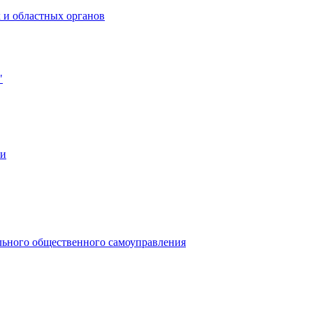
 и областных органов
"
ии
льного общественного самоуправления