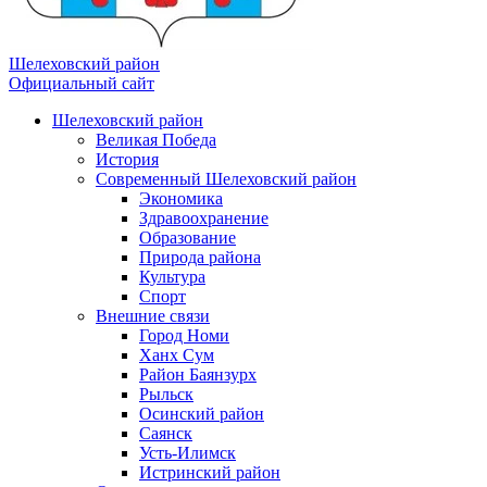
Шелеховский район
Официальный сайт
Шелеховский район
Великая Победа
История
Современный Шелеховский район
Экономика
Здравоохранение
Образование
Природа района
Культура
Спорт
Внешние связи
Город Номи
Ханх Сум
Район Баянзурх
Рыльск
Осинский район
Саянск
Усть-Илимск
Истринский район