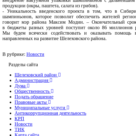
внедрение вакуумной упаковки шампиньонов с дальнейшим 
продукции (икры, паштета, салата из грибов).
- Уникальность введенского проекта в том, что в Сибир
шампиньонов, которое позволит обеспечить жителей регио
говорит мэр района Максим Модин. – Окончательный срок 
в бюджеты разных уровней поступит около 86 миллионов ру
Мы будем всячески содействовать и оказывать помощь в
направленных на развитие Шелеховского района.
В рубрике:
Новости
Разделы сайта
Шелеховский район
Администрация
Дума
Общественность
Подать обращение
Правовые акты
Муниципальные услуги
Антикоррупционная деятельность
КРП
Новости
ТИК
Карта сайта