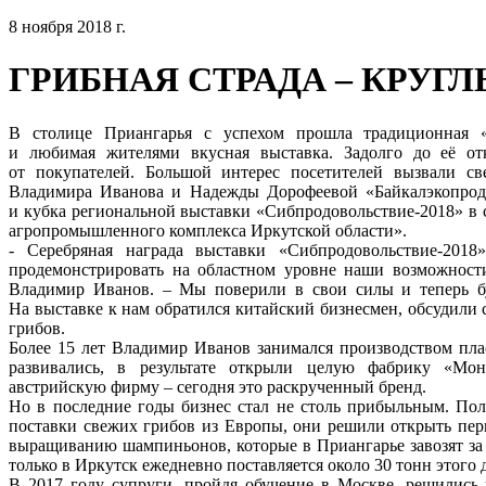
8 ноября 2018 г.
ГРИБНАЯ СТРАДА – КРУГЛ
В столице Приангарья с успехом прошла традиционная 
и любимая жителями вкусная выставка. Задолго до её о
от покупателей. Большой интерес посетителей вызвали 
Владимира Иванова и Надежды Дорофеевой «Байкалэкопродук
и кубка региональной выставки «Сибпродовольствие-2018» в 
агропромышленного комплекса Иркутской области».
- Серебряная награда выставки «Сибпродовольствие-201
продемонстрировать на областном уровне наши возможности
Владимир Иванов. – Мы поверили в свои силы и теперь буд
На выставке к нам обратился китайский бизнесмен, обсудили
грибов.
Более 15 лет Владимир Иванов занимался производством пла
развивались, в результате открыли целую фабрику «Мо
австрийскую фирму – сегодня это раскрученный бренд.
Но в последние годы бизнес стал не столь прибыльным. Полт
поставки свежих грибов из Европы, они решили открыть пе
выращиванию шампиньонов, которые в Приангарье завозят за 
только в Иркутск ежедневно поставляется около 30 тонн этого 
В 2017 году супруги, пройдя обучение в Москве, решились 