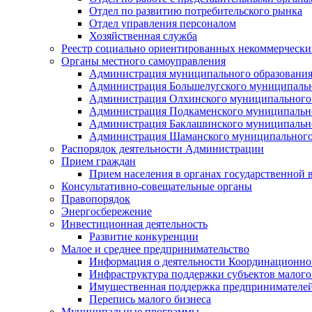
Отдел по развитию потребительского рынка
Отдел управления персоналом
Хозяйственная служба
Реестр социально ориентированных некоммерчески
Органы местного самоуправления
Администрация муниципального образования
Администрация Большелугского муниципальн
Администрация Олхинского муниципального 
Администрация Подкаменского муниципально
Администрация Баклашинского муниципально
Администрация Шаманского муниципального
Распорядок деятельности Администрации
Прием граждан
Прием населения в органах государственной 
Консультативно-совещательные органы
Правопорядок
Энергосбережение
Инвестиционная деятельность
Развитие конкуренции
Малое и среднее предпринимательство
Информация о деятельности Координационног
Инфраструктура поддержки субъектов малого
Имущественная поддержка предпринимателей
Перепись малого бизнеса
Муниципальные программы