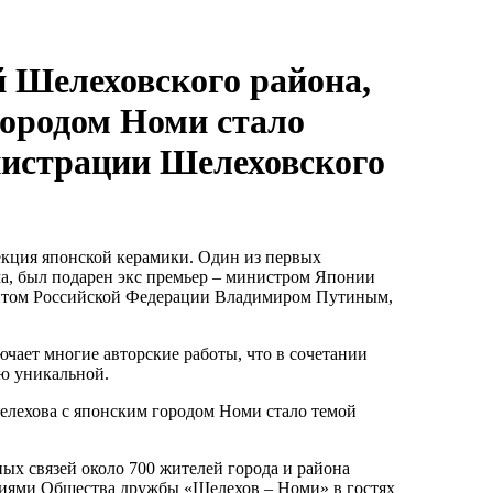
й Шелеховского района,
городом Номи стало
нистрации Шелеховского
лекция японской керамики. Один из первых
а, был подарен экс премьер – министром Японии
дентом Российской Федерации Владимиром Путиным,
чает многие авторские работы, что в сочетании
ию уникальной.
елехова с японским городом Номи стало темой
ых связей около 700 жителей города и района
циями Общества дружбы «Шелехов – Номи» в гостях