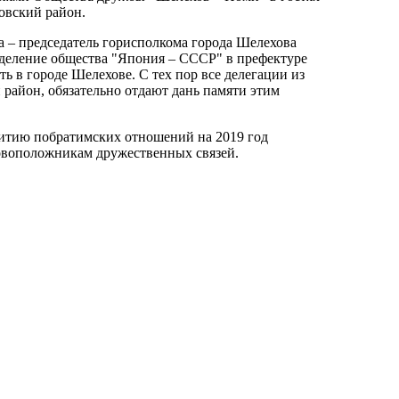
овский район.
 – председатель горисполкома города Шелехова
тделение общества "Япония – СССР" в префектуре
ть в городе Шелехове. С тех пор все делегации из
район, обязательно отдают дань памяти этим
витию побратимских отношений на 2019 год
новоположникам дружественных связей.