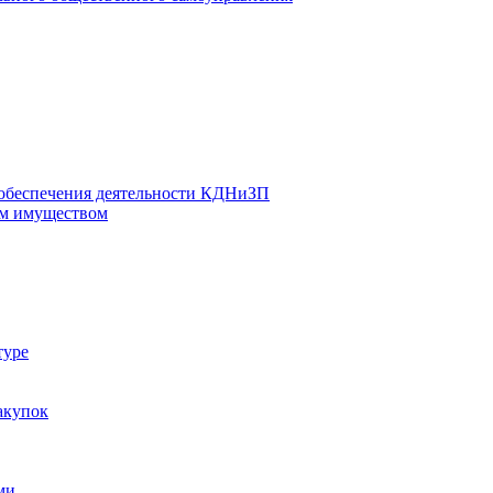
 обеспечения деятельности КДНиЗП
м имуществом
туре
акупок
ми