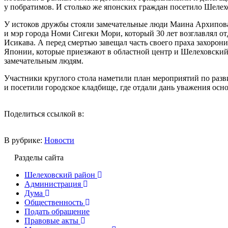
у побратимов. И столько же японских граждан посетило Шелех
У истоков дружбы стояли замечательные люди Маина Архипова
и мэр города Номи Сигеки Мори, который 30 лет возглавлял о
Исикава. А перед смертью завещал часть своего праха захорони
Японии, которые приезжают в областной центр и Шелеховский 
замечательным людям.
Участники круглого стола наметили план мероприятий по раз
и посетили городское кладбище, где отдали дань уважения ос
Поделиться ссылкой в:
В рубрике:
Новости
Разделы сайта
Шелеховский район
Администрация
Дума
Общественность
Подать обращение
Правовые акты