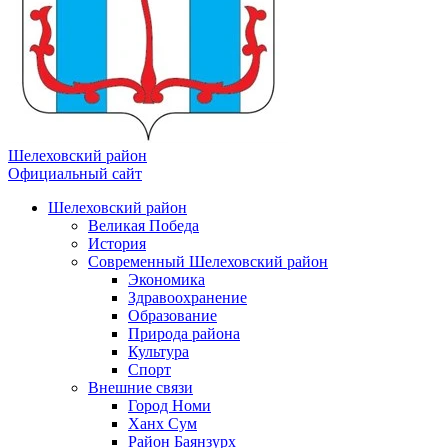
Шелеховский район
Официальный сайт
Шелеховский район
Великая Победа
История
Современный Шелеховский район
Экономика
Здравоохранение
Образование
Природа района
Культура
Спорт
Внешние связи
Город Номи
Ханх Сум
Район Баянзурх