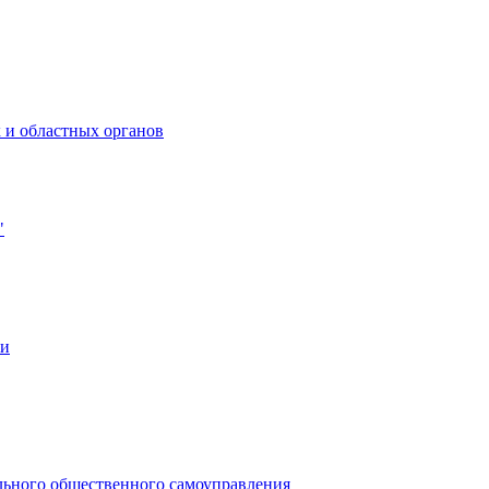
 и областных органов
"
ии
льного общественного самоуправления