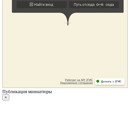
Публикация миниатюры
×