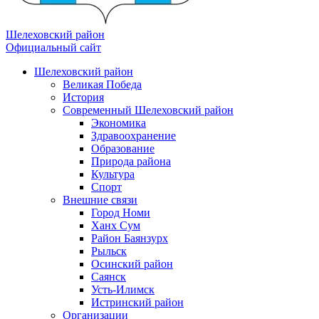
Шелеховский район
Официальный сайт
Шелеховский район
Великая Победа
История
Современный Шелеховский район
Экономика
Здравоохранение
Образование
Природа района
Культура
Спорт
Внешние связи
Город Номи
Ханх Сум
Район Баянзурх
Рыльск
Осинский район
Саянск
Усть-Илимск
Истринский район
Организации