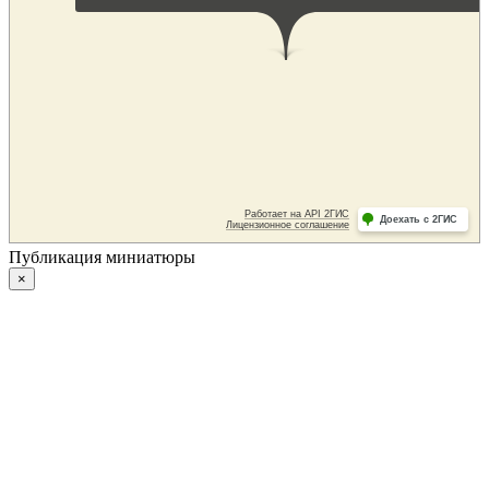
Публикация миниатюры
×