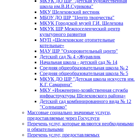
МКУК ДО ШР "Детская художественная
школа им.В.И.Сурикова"
МКУ Шелеховский вестник
МБОУ ДО ШР "Центр творчества"
МКУК Городской музей Г.И. Шелехова
МКУК ШР Межпоселенческий центр
культурного развития
МУП «Шелеховские отопительные
котельные»
МАУ ШР "Оздоровительный центр"
Детский сад № 4 «Журавлик
Начальная школа - детский сад № 14
Средняя общеобразовательная школа № 2
Средняя общеобразовательная школа № 5
МКУК ДО ШР "Детская школа искусств им.
К.Г. Самарина"
МКУ «Инженерно-хозяйственная служба
инфраструктуры Шелеховского района»
Детский сад комбинированного вида № 12
"Солнышко"
Массовые социально значимые услуги,
предоставляемые через Госуслуги
Перечень услуг, которые являются необходимыми
и обязательными
Перечень услуг, предоставляемых