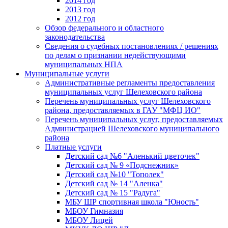
2014 год
2013 год
2012 год
Обзор федерального и областного
законодательства
Сведения о судебных постановлениях / решениях
по делам о признании недействующими
муниципальных НПА
Муниципальные услуги
Административные регламенты предоставления
муниципальных услуг Шелеховского района
Перечень муниципальных услуг Шелеховского
района, предоставляемых в ГАУ "МФЦ ИО"
Перечень муниципальных услуг, предоставляемых
Администрацией Шелеховского муниципального
района
Платные услуги
Детский сад №6 "Аленький цветочек"
Детский сад № 9 «Подснежник»
Детский сад №10 "Тополек"
Детский сад № 14 "Аленка"
Детский сад № 15 "Радуга"
МБУ ШР спортивная школа "Юность"
МБОУ Гимназия
МБОУ Лицей