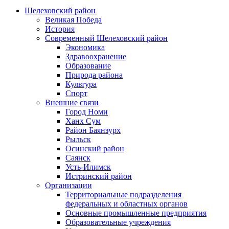
Шелеховский район
Великая Победа
История
Современный Шелеховский район
Экономика
Здравоохранение
Образование
Природа района
Культура
Спорт
Внешние связи
Город Номи
Ханх Сум
Район Баянзурх
Рыльск
Осинский район
Саянск
Усть-Илимск
Истринский район
Организации
Территориальные подразделения
федеральных и областных органов
Основные промышленные предприятия
Образовательные учреждения