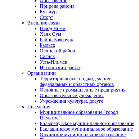
Образование
Природа района
Культура
Спорт
Внешние связи
Город Номи
Ханх Сум
Район Баянзурх
Рыльск
Осинский район
Саянск
Усть-Илимск
Истринский район
Организации
Территориальные подразделения
федеральных и областных органов
Основные промышленные предприятия
Образовательные учреждения
Учреждения культуры, досуга
Поселения
Муниципальное образование "город
Шелехов"
Большелугское муниципальное образование
Баклашинское муниципальное образование
Олхинское муниципальное образование