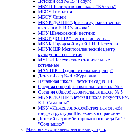
Детский сад № 15 "Радуга"
МБУ ШР спортивная школа "Юность"
МБОУ Гимназия
МБОУ Лицей
МКУК ДО ШР "Детская художественная
школа им.В.И.Сурикова"
МКУ Шелеховский вестник
МБОУ ДО ШР "Центр творчества"
МКУК Городской музей Г.И. Шелехова
МКУК ШР Межпоселенческий центр
культурного развития
МУП «Шелеховские отопительные
котельные»
МАУ ШР "Оздоровительный центр"
Детский сад № 4 «Журавлик
Начальная школа - детский сад № 14
Средняя общеобразовательная школа № 2
Средняя общеобразовательная школа № 5
МКУК ДО ШР "Детская школа искусств им.
К.Г. Самарина"
МКУ «Инженерно-хозяйственная служба
инфраструктуры Шелеховского района»
Детский сад комбинированного вида № 12
"Солнышко"
Массовые социально значимые услуги,