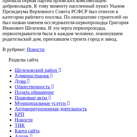
прибыла первая партия орловских комсомольцев-
добровольцев. К тому моменту населенный пункт Указом
Президиума Верховного Совета РСФСР был отнесен к
категории рабочего поселка. По инициативе строителей он
был назван именем исследователя-первопроходца Григория
Иванович Шелехова. И эта черта первопроходца,
первооткрывателя была в каждом человеке, покинувшем
родительский дом, приехавшем строить город и завод.
В рубрике:
Новости
Разделы сайта
Шелеховский район
Администрация
Дума
Общественность
Подать обращение
Правовые акты
Муниципальные услуги
Антикоррупционная деятельность
КРП
Новости
ТИК
Карта сайта
Архив