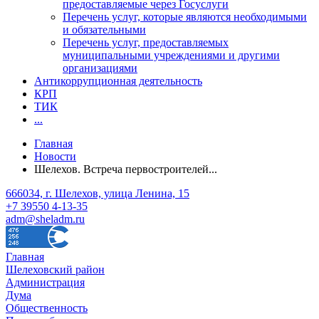
предоставляемые через Госуслуги
Перечень услуг, которые являются необходимыми
и обязательными
Перечень услуг, предоставляемых
муниципальными учреждениями и другими
организациями
Антикоррупционная деятельность
КРП
ТИК
...
Главная
Новости
Шелехов. Встреча первостроителей...
666034, г. Шелехов, улица Ленина, 15
+7 39550 4-13-35
adm@sheladm.ru
Главная
Шелеховский район
Администрация
Дума
Общественность