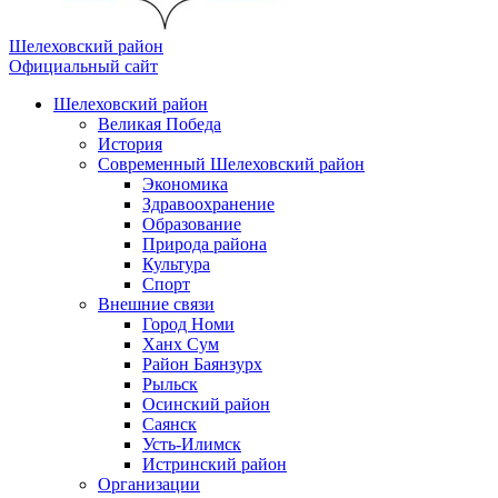
Шелеховский район
Официальный сайт
Шелеховский район
Великая Победа
История
Современный Шелеховский район
Экономика
Здравоохранение
Образование
Природа района
Культура
Спорт
Внешние связи
Город Номи
Ханх Сум
Район Баянзурх
Рыльск
Осинский район
Саянск
Усть-Илимск
Истринский район
Организации