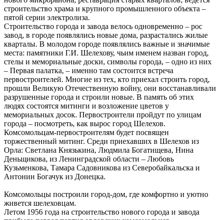
строительство храма и крупного промышленного объекта –
пятой серии электролиза.
Строительство города и завода велось одновременно – рос
завод, в городе появлялись новые дома, разрастались жилые
кварталы. В молодом городе появлялись важные и значимые
места: памятники Г.И. Шелехову, чьим именем назван город,
стелы и мемориальные доски, символы города, – одно из них
– Первая палатка, – именно там состоится встреча
первостроителей. Многие из тех, кто приехал строить город,
прошли Великую Отечественную войну, они восстанавливали
разрушенные города и строили новые. В память об этих
людях состоятся митинги и возложение цветов у
мемориальных досок. Первостроители пройдут по улицам
города – посмотреть, как вырос город Шелехов.
Комсомольцам-первостроителям будет посвящен
торжественный митинг. Среди приехавших в Шелехов из
Орла: Светлана Князькина, Людмила Богатищева, Нина
Деньщикова, из Ленинградской области – Любовь
Кузьменкова, Тамара Садовникова из Северобайкальска и
Антонин Богачук из Донецка.
Комсомольцы построили город-дом, где комфортно и уютно
живется шелеховцам.
Летом 1956 года на строительство нового города и завода