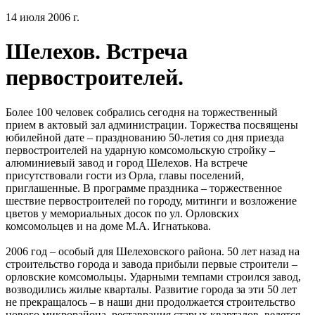
14 июля 2006 г.
Шелехов. Встреча
первостроителей.
Более 100 человек собрались сегодня на торжественный
прием в актовый зал администрации. Торжества посвящены
юбилейной дате – празднованию 50-летия со дня приезда
первостроителей на ударную комсомольскую стройку –
алюминиевый завод и город Шелехов. На встрече
присутствовали гости из Орла, главы поселений,
приглашенные. В программе праздника – торжественное
шествие первостроителей по городу, митинги и возложение
цветов у мемориальных досок по ул. Орловских
комсомольцев и на доме М.А. Игнатькова.
2006 год – особый для Шелеховского района. 50 лет назад на
строительство города и завода прибыли первые строители –
орловские комсомольцы. Ударными темпами строился завод,
возводились жилые кварталы. Развитие города за эти 50 лет
не прекращалось – в наши дни продолжается строительство
нового микрорайона, реставрация старых кварталов, ведется