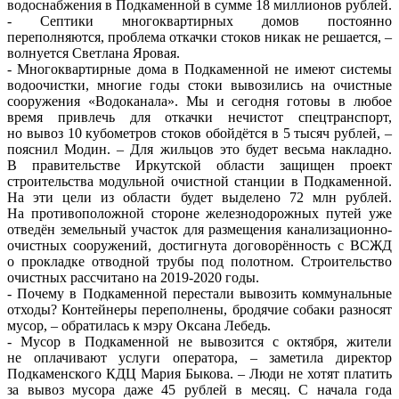
водоснабжения в Подкаменной в сумме 18 миллионов рублей.
- Септики многоквартирных домов постоянно
переполняются, проблема откачки стоков никак не решается, –
волнуется Светлана Яровая.
- Многоквартирные дома в Подкаменной не имеют системы
водоочистки, многие годы стоки вывозились на очистные
сооружения «Водоканала». Мы и сегодня готовы в любое
время привлечь для откачки нечистот спецтранспорт,
но вывоз 10 кубометров стоков обойдётся в 5 тысяч рублей, –
пояснил Модин. – Для жильцов это будет весьма накладно.
В правительстве Иркутской области защищен проект
строительства модульной очистной станции в Подкаменной.
На эти цели из области будет выделено 72 млн рублей.
На противоположной стороне железнодорожных путей уже
отведён земельный участок для размещения канализационно-
очистных сооружений, достигнута договорённость с ВСЖД
о прокладке отводной трубы под полотном. Строительство
очистных рассчитано на 2019-2020 годы.
- Почему в Подкаменной перестали вывозить коммунальные
отходы? Контейнеры переполнены, бродячие собаки разносят
мусор, – обратилась к мэру Оксана Лебедь.
- Мусор в Подкаменной не вывозится с октября, жители
не оплачивают услуги оператора, – заметила директор
Подкаменского КДЦ Мария Быкова. – Люди не хотят платить
за вывоз мусора даже 45 рублей в месяц. С начала года