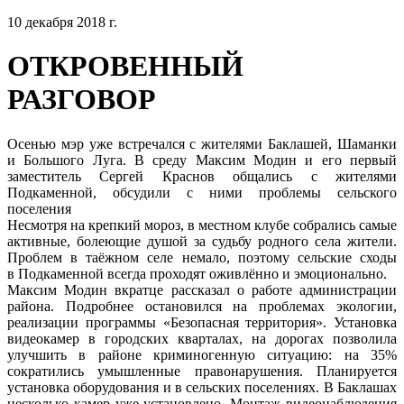
10 декабря 2018 г.
ОТКРОВЕННЫЙ
РАЗГОВОР
Осенью мэр уже встречался с жителями Баклашей, Шаманки
и Большого Луга. В среду Максим Модин и его первый
заместитель Сергей Краснов общались с жителями
Подкаменной, обсудили с ними проблемы сельского
поселения
Несмотря на крепкий мороз, в местном клубе собрались самые
активные, болеющие душой за судьбу родного села жители.
Проблем в таёжном селе немало, поэтому сельские сходы
в Подкаменной всегда проходят оживлённо и эмоционально.
Максим Модин вкратце рассказал о работе администрации
района. Подробнее остановился на проблемах экологии,
реализации программы «Безопасная территория». Установка
видеокамер в городских кварталах, на дорогах позволила
улучшить в районе криминогенную ситуацию: на 35%
сократились умышленные правонарушения. Планируется
установка оборудования и в сельских поселениях. В Баклашах
несколько камер уже установлено. Монтаж видеонаблюдения