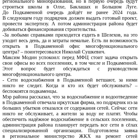
регионального минобразования, но в первую очередь будут
строиться школы в Олхе, Баклашах и Большом Луге.
До Подкаменной очередь дойдёт не ранее 2024 года.
В следующем году подрядчик должен выдать готовый проект,
провести экспертизу. А потом администрация района будет
добиваться финансирования строительства.
-За любыми справками приходится ездить в Шелехов, на это
уходит весь день, да и затраты немалые. Есть ли возможность
открыть в Подкаменной офис многофункционального
центра? – поинтересовался Николай Сушкевич.
Максим Модин успокоил: перед МФЦ стоит задача открыть
свои офисы во всех поселениях, в том числе и Подкаменной.
Этот вопрос будет обсуждаться с руководством
многофункционального центра.
- Сети водоснабжения в Подкаменной ветшают, за ними
никто не следит. Когда и кто их будет обслуживать? –
беспокоятся подкаменцы.
Мэр района рассказал, что за водоснабжение и водоотведение
в Подкаменной отвечала иркутская фирма, но подрядчик из-за
больших убытков отказался от содержания сетей. Сейчас сети
никто не обслуживает, а жители за воду не платят. Чтобы
обеспечить надёжное водоснабжение в сельских поселениях,
администрация района планирует передать все сети в сёлах
специализированной организации. Подготовлена заявка
в региональное министерство ЖКХ на ремонт сетей