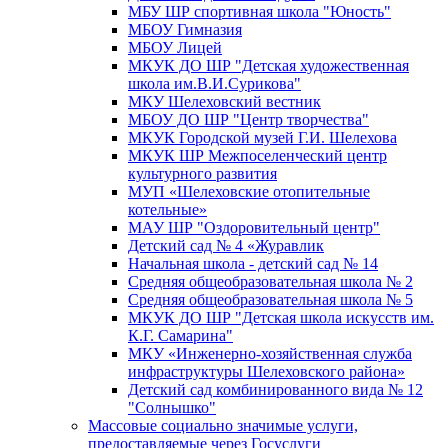
МБУ ШР спортивная школа "Юность"
МБОУ Гимназия
МБОУ Лицей
МКУК ДО ШР "Детская художественная
школа им.В.И.Сурикова"
МКУ Шелеховский вестник
МБОУ ДО ШР "Центр творчества"
МКУК Городской музей Г.И. Шелехова
МКУК ШР Межпоселенческий центр
культурного развития
МУП «Шелеховские отопительные
котельные»
МАУ ШР "Оздоровительный центр"
Детский сад № 4 «Журавлик
Начальная школа - детский сад № 14
Средняя общеобразовательная школа № 2
Средняя общеобразовательная школа № 5
МКУК ДО ШР "Детская школа искусств им.
К.Г. Самарина"
МКУ «Инженерно-хозяйственная служба
инфраструктуры Шелеховского района»
Детский сад комбинированного вида № 12
"Солнышко"
Массовые социально значимые услуги,
предоставляемые через Госуслуги