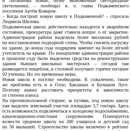
и Литвинова новые, более экономичные светодиодные
светильники, – пообещал и. о. главы Подкаменского
поселения Артём Комаров.
– Когда построят новую школу в Подкаменной? – спросила
Людмила Шилова.
Подкаменская школа действительно находится в аварийном
состоянии, прокуратура даже ставила вопрос о её закрытии.
Администрация района выделила более миллиона рублей
на восстановление подпорной стены. Чтобы снизить нагрузку
на здание, до конца года подрядчик заменит на более лёгкий
утеплитель на крыше. По инициативе администрации района
в прошлом году были выделены средства на реконструкцию
здания бывших школьных мастерских – сегодня там
размещается пищеблок, в столовой получают горячее питание
92 ученика. Но это временные меры.
Новая школа в посёлке необходима. К сожалению, такие
же проблемы есть и в Олхе, Баклашах и Большом Луге.
Поэтому важно расставить приоритеты в зависимости
от степени износа
На противоположной стороне, за путями, под новую школу
уже выделен земельный участок площадью 3,7 гектара. Здесь
есть возможность подключиться к холодному водоснабжению,
канализационно-очистным сооружениям. Планируется
возвести среднюю школу на 200 учащихся и детский сад
на 50 малышей. Строительство школы включено в рейтинг