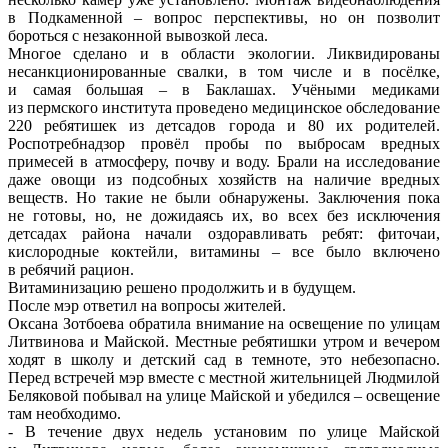
в Подкаменной – вопрос перспективы, но он позволит
бороться с незаконной вывозкой леса.
Многое сделано и в области экологии. Ликвидированы
несанкционированные свалки, в том числе и в посёлке,
и самая большая – в Баклашах. Учёными медиками
из пермского института проведено медицинское обследование
220 ребятишек из детсадов города и 80 их родителей.
Роспотребнадзор провёл пробы по выбросам вредных
примесей в атмосферу, почву и воду. Брали на исследование
даже овощи из подсобных хозяйств на наличие вредных
веществ. Но такие не были обнаружены. Заключения пока
не готовы, но, не дожидаясь их, во всех без исключения
детсадах района начали оздоравливать ребят: фиточаи,
кислородные коктейли, витамины – все было включено
в ребячий рацион.
Витаминизацию решено продолжить и в будущем.
После мэр ответил на вопросы жителей.
Оксана Зотбоева обратила внимание на освещение по улицам
Литвинова и Майской. Местные ребятишки утром и вечером
ходят в школу и детский сад в темноте, это небезопасно.
Перед встречей мэр вместе с местной жительницей Людмилой
Беляковой побывал на улице Майской и убедился – освещение
там необходимо.
- В течение двух недель установим по улице Майской