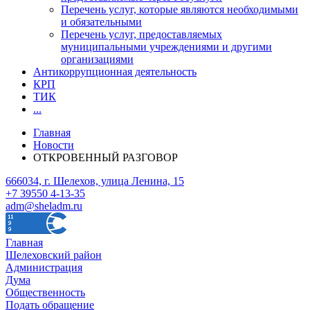
Перечень услуг, которые являются необходимыми
и обязательными
Перечень услуг, предоставляемых
муниципальными учреждениями и другими
организациями
Антикоррупционная деятельность
КРП
ТИК
...
Главная
Новости
ОТКРОВЕННЫЙ РАЗГОВОР
666034, г. Шелехов, улица Ленина, 15
+7 39550 4-13-35
adm@sheladm.ru
Главная
Шелеховский район
Администрация
Дума
Общественность
Подать обращение