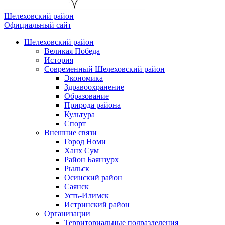
Шелеховский район
Официальный сайт
Шелеховский район
Великая Победа
История
Современный Шелеховский район
Экономика
Здравоохранение
Образование
Природа района
Культура
Спорт
Внешние связи
Город Номи
Ханх Сум
Район Баянзурх
Рыльск
Осинский район
Саянск
Усть-Илимск
Истринский район
Организации
Территориальные подразделения