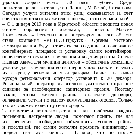
удалось собрать всего 130 тысяч рублей. Среди
неплательщиков –жители улиц Ленина, Майской, Литвинова.
Сегодня услуги жителям этих улиц оказываются за счёт
средств ответственных жителей посёлка, а это неправильно!
– С 1 января 2019 года в Иркутской области вводится новая
система обращения с отходами, – пояснил Максим
Николаевич. – Региональным оператором на юге области
стала компания «РТ-НЭО-Иркутск». Органы местного
самоуправления будут отвечать за создание и содержание
контейнерных площадок и установку самих контейнеров,
определение схемы их размещения и ведения реестра. Сейчас
главная задача для муниципалитетов – обеспечить земельные
участки для размещения контейнерных площадок и передать
их в аренду региональным операторам. Тарифы на вывоз
мусора региональный оператор установит к 20 декабря.
Региональный оператор значительно ужесточает штрафные
санкции за несоблюдение санитарных правил. Поэтому
важно, чтобы жители района заключали договоры,
оплачивали услуги по вывозу коммунальных отходов. Только
так мы сможем навести у себя порядок.
Такие встречи позволяют детально знать проблемы каждого
поселения, настроение людей, помогают понять, где для
их решения необходимо объединить усилия района
и поселений, где самим жителям проявить инициативу, –
подвел итог мэр района. – Главное, что по итогам