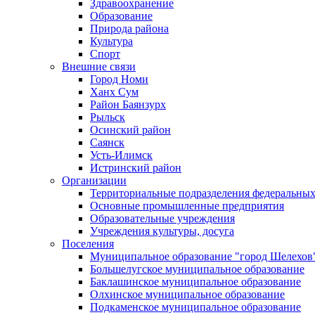
Здравоохранение
Образование
Природа района
Культура
Спорт
Внешние связи
Город Номи
Ханх Сум
Район Баянзурх
Рыльск
Осинский район
Саянск
Усть-Илимск
Истринский район
Организации
Территориальные подразделения федеральных
Основные промышленные предприятия
Образовательные учреждения
Учреждения культуры, досуга
Поселения
Муниципальное образование "город Шелехов
Большелугское муниципальное образование
Баклашинское муниципальное образование
Олхинское муниципальное образование
Подкаменское муниципальное образование