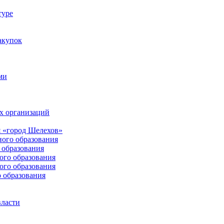
туре
акупок
ми
х организаций
 «город Шелехов»
ого образования
образования
го образования
го образования
 образования
власти