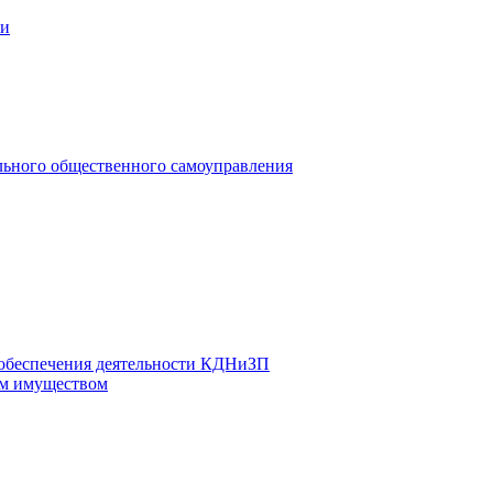
ии
льного общественного самоуправления
 обеспечения деятельности КДНиЗП
м имуществом