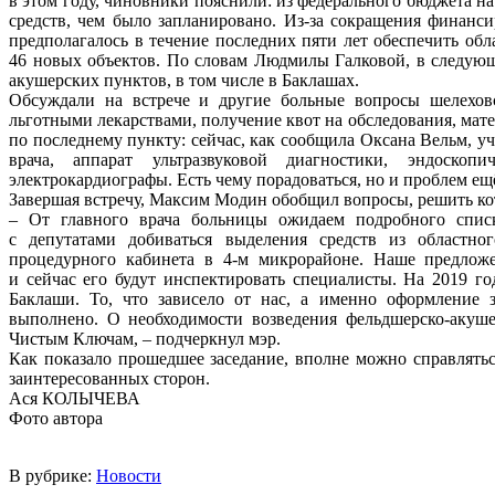
в этом году, чиновники пояснили: из федерального бюджета н
средств, чем было запланировано. Из-за сокращения финансир
предполагалось в течение последних пяти лет обеспечить обл
46 новых объектов. По словам Людмилы Галковой, в следующ
акушерских пунктов, в том числе в Баклашах.
Обсуждали на встрече и другие больные вопросы шелеховск
льготными лекарствами, получение квот на обследования, мат
по последнему пункту: сейчас, как сообщила Оксана Вельм, у
врача, аппарат ультразвуковой диагностики, эндоскопи
электрокардиографы. Есть чему порадоваться, но и проблем ещ
Завершая встречу, Максим Модин обобщил вопросы, решить ко
– От главного врача больницы ожидаем подробного списк
с депутатами добиваться выделения средств из областн
процедурного кабинета в 4-м микрорайоне. Наше предлож
и сейчас его будут инспектировать специалисты. На 2019 г
Баклаши. То, что зависело от нас, а именно оформление з
выполнено. О необходимости возведения фельдшерско-акуше
Чистым Ключам, – подчеркнул мэр.
Как показало прошедшее заседание, вполне можно справлятьс
заинтересованных сторон.
Ася КОЛЫЧЕВА
Фото автора
В рубрике:
Новости