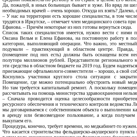
Да, пожалуй, в иных больницах бывает и хуже. Но вряд ли ше
необходимых врачей – очень хорошо. Откуда их взять? Далеко, о
– У нас на территории есть хорошие специалисты, в том числ
трудятся в Иркутске, – отмечает член медицинского совета пр
Ефанова. – Причём некоторые из них готовы вернуться сюда.
Список таких специалистов имеется, нужно вести с ними пе
Оксана Вельм и Елена Ефанова, на постоянную работу в по
категории, выполняющий операции. Что важно, это местный
подумали – практикующий в областном центре. Правда, 
(помещение под них есть) должны быть оснащены всем не
полутора миллионов рублей. Представители регионального 
эти средства в областном бюджете на 2019 год. Будем надеяться
приезжающие офтальмологи-совместители – хорошо, а свой со
Коснулись участники круглого стола ситуации с закрыт
Помещение, где можно потенциально обустроить новый медк
Но там требуется капитальный ремонт. А поскольку помещени
рассчитывать на помощь министерства здравоохранения нельзя.
– Сначала проводится оценка целесообразности приобретен
ресурсного обеспечения и технического контроля ведомства 
мы договариваемся с собственником объекта о выполнении ка
в аренду или безвозмездное пользование, а когда получаем
выкупаем его.
Процедура, конечно, требует времени, но медкабинет-то нужен.
Что касается строительства фельдшерско-акушерского пункта