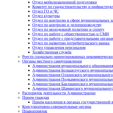
Отдел мобилизационной подготовки
Комитет по градостроительству и инфраструк
Отдел ГО и ЧС
Отдел культуры
Отдел по контролю в сфере муниципальных з
Отдел по контролю и делопроизводству
Отдел по молодежной политике и спорту
Отдел по работе с общественностью и СМИ
Отдел по работе с представительными органа
Отдел по развитию потребительского рынка
Отдел управления персоналом
Хозяйственная служба
Реестр социально ориентированных некоммерчески
Органы местного самоуправления
Администрация муниципального образования
Администрация Большелугского муниципальн
Администрация Олхинского муниципального 
Администрация Подкаменского муниципально
Администрация Баклашинского муниципально
Администрация Шаманского муниципального
Распорядок деятельности Администрации
Прием граждан
Прием населения в органах государственной 
Консультативно-совещательные органы
Правопорядок