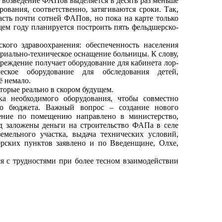
а возведение ФАПов выделяется в десять раз меньше
ования, соответственно, затягиваются сроки. Так,
асть почти сотней ФАПов, но пока на карте только
ем году планируется построить пять фельдшерско-
ого здравоохранения: обеспеченность населения
ериально-техническое оснащение больницы. К слову,
чреждение получает оборудование для кабинета лор-
ческое оборудование для обследования детей,
ё немало.
торые реально в скором будущем.
а необходимого оборудования, чтобы совместно
ого бюджета. Важный вопрос – создание нового
ение по помещению направлено в министерство,
од заложены деньги на строительство ФАПа в селе
емельного участка, выдача технических условий,
рских пунктов заявлено и по Введенщине, Олхе,
я с трудностями при более тесном взаимодействии