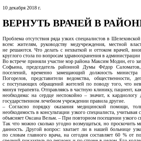
10 декабря 2018 г.
ВЕРНУТЬ ВРАЧЕЙ В РАЙ
Проблема отсутствия ряда узких специалистов в Шелеховской
всем: жителям, руководству медучреждения, местной вла
не решаются. Что делать с нехваткой и оттоком врачей, вно
круглого стола по вопросам здравоохранения в администрации
Во встрече приняли участие мэр района Максим Модин, его з
Софьина, председатель районной Думы Фёдор Саломатов
поселений, временно замещающий должность министра 
Погорелов, представители ведомства, общественности, д
с поступающих обращений жителей по поводу того, что нев
минуя терапевта. Отправляясь в частную клинику, пациент, ка
необходима: на сердце неспокойно – значит, к кардиологу 
государственном лечебном учреждении правила другие.
– Согласно порядку оказания медицинской помощи, толь
необходимость в консультации узкого специалиста, учитывая с
объясняет Оксана Вельм. – При повторном посещении узкого с
Так что можно сколько угодно возмущаться, но проскочить м
данность. Другой вопрос: хватает ли в нашей больнице уз
по словам главного врача, на сегодня составляет 60 % от п
средний показатель по региону и по стране в целом. Его колл