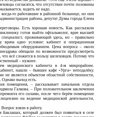
леховцы согласятся, что отсутствие почти половины
казывается, ходить не надо.
е когда-то работавшие в районной больнице, но они
и администрации района, депутат Думы города Елена
реговоры. Есть хорошая новость. Как рассказали
ликлинику готов выйти офтальмолог, врач высшей
 специалист, проживающий здесь, но – правильно
у врача одно условие: кабинет и операционная
обходимым оборудованием. Цена вопроса – около
минздрава обещали по возможности предусмотреть
, что всё сложится в пользу шелеховцев. Потому что
бственный – нужнее.
ием медицинского кабинета в 4-м микрорайоне.
абинет, нашли – бывшее кафе «Урга» неподалёку.
е не является объектом областной собственности,
 Однако выход есть.
ия помещения, – рассказывает начальник отдела
Людмила Галкова. – При положительном заключении
премонта его силами, после чего берём помещение
 лицензию на ведение медицинской деятельности,
 Вопрос взяли в работу.
 в Баклашах, который должен был появиться в селе