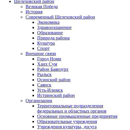
Шелеховский район
Великая Победа
История
Современный Шелеховский район
Экономика
Здравоохранение
Образование
Природа района
Культура
Спорт
Внешние связи
Город Номи
Ханх Сум
Район Баянзурх
Рыльск
Осинский район
Саянск
Усть-Илимск
Истринский район
Организации
Территориальные подразделения
федеральных и областных органов
Основные промышленные предприятия
Образовательные учреждения
Учреждения культуры, досуга