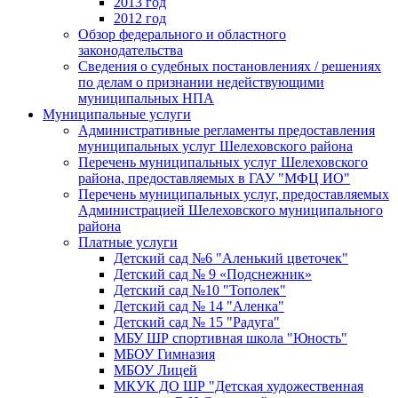
2013 год
2012 год
Обзор федерального и областного
законодательства
Сведения о судебных постановлениях / решениях
по делам о признании недействующими
муниципальных НПА
Муниципальные услуги
Административные регламенты предоставления
муниципальных услуг Шелеховского района
Перечень муниципальных услуг Шелеховского
района, предоставляемых в ГАУ "МФЦ ИО"
Перечень муниципальных услуг, предоставляемых
Администрацией Шелеховского муниципального
района
Платные услуги
Детский сад №6 "Аленький цветочек"
Детский сад № 9 «Подснежник»
Детский сад №10 "Тополек"
Детский сад № 14 "Аленка"
Детский сад № 15 "Радуга"
МБУ ШР спортивная школа "Юность"
МБОУ Гимназия
МБОУ Лицей
МКУК ДО ШР "Детская художественная