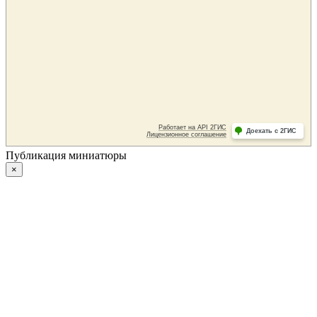
Публикация миниатюры
×