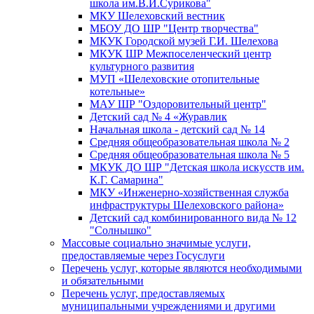
школа им.В.И.Сурикова"
МКУ Шелеховский вестник
МБОУ ДО ШР "Центр творчества"
МКУК Городской музей Г.И. Шелехова
МКУК ШР Межпоселенческий центр
культурного развития
МУП «Шелеховские отопительные
котельные»
МАУ ШР "Оздоровительный центр"
Детский сад № 4 «Журавлик
Начальная школа - детский сад № 14
Средняя общеобразовательная школа № 2
Средняя общеобразовательная школа № 5
МКУК ДО ШР "Детская школа искусств им.
К.Г. Самарина"
МКУ «Инженерно-хозяйственная служба
инфраструктуры Шелеховского района»
Детский сад комбинированного вида № 12
"Солнышко"
Массовые социально значимые услуги,
предоставляемые через Госуслуги
Перечень услуг, которые являются необходимыми
и обязательными
Перечень услуг, предоставляемых
муниципальными учреждениями и другими