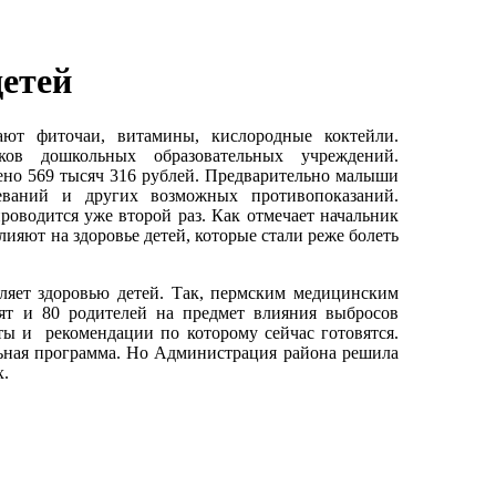
етей
ают фиточаи, витамины, кислородные коктейли.
ков дошкольных образовательных учреждений.
ено 569 тысяч 316 рублей. Предварительно малыши
еваний и других возможных противопоказаний.
роводится уже второй раз. Как отмечает начальник
яют на здоровье детей, которые стали реже болеть
яет здоровью детей. Так, пермским медицинским
ят и 80 родителей на предмет влияния выбросов
ты и рекомендации по которому сейчас готовятся.
ьная программа. Но Администрация района решила
х.