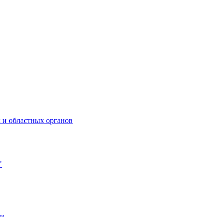
 и областных органов
"
ии