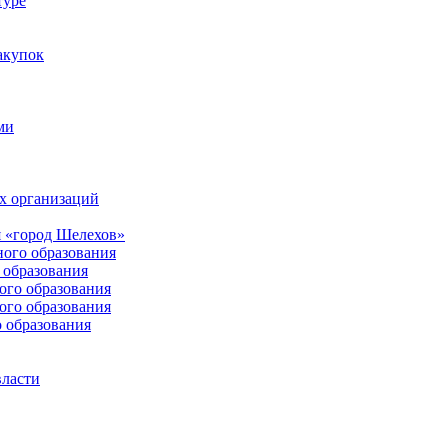
туре
акупок
ми
х организаций
 «город Шелехов»
ого образования
образования
го образования
го образования
 образования
власти