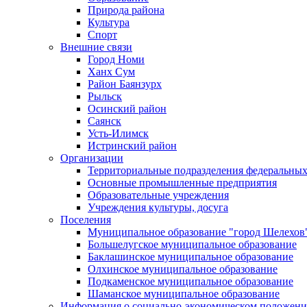
Природа района
Культура
Спорт
Внешние связи
Город Номи
Ханх Сум
Район Баянзурх
Рыльск
Осинский район
Саянск
Усть-Илимск
Истринский район
Организации
Территориальные подразделения федеральных
Основные промышленные предприятия
Образовательные учреждения
Учреждения культуры, досуга
Поселения
Муниципальное образование "город Шелехов
Большелугское муниципальное образование
Баклашинское муниципальное образование
Олхинское муниципальное образование
Подкаменское муниципальное образование
Шаманское муниципальное образование
Информация о социально-экономическом положен