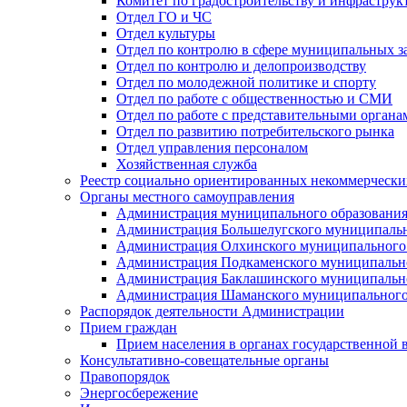
Комитет по градостроительству и инфраструк
Отдел ГО и ЧС
Отдел культуры
Отдел по контролю в сфере муниципальных з
Отдел по контролю и делопроизводству
Отдел по молодежной политике и спорту
Отдел по работе с общественностью и СМИ
Отдел по работе с представительными органа
Отдел по развитию потребительского рынка
Отдел управления персоналом
Хозяйственная служба
Реестр социально ориентированных некоммерчески
Органы местного самоуправления
Администрация муниципального образования
Администрация Большелугского муниципальн
Администрация Олхинского муниципального 
Администрация Подкаменского муниципально
Администрация Баклашинского муниципально
Администрация Шаманского муниципального
Распорядок деятельности Администрации
Прием граждан
Прием населения в органах государственной 
Консультативно-совещательные органы
Правопорядок
Энергосбережение