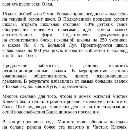
равнять русло реки Олха.
15 млн. рублей – на 9 млн. больше прошлогоднего – выделено
на текущий ремонт школ. В Подкаменной проведен ремонт
школы, открыта школьная столовая. 80% детских садов
оборудованы теневыми навесами, идёт замена малых
архитектурных форм. Подготовлена документация
на строительство блока начальной школы на 250 учеников
к школе № 8 п. Большой Луг. Проектируются школа
в Баклашах на 900 учащихся, школа на 350 детей и водовод
к ней – в с. Олха.
Продолжали заботиться о районе, вывозить
несанкционированные свалки. В мероприятиях активно
участвовала общественность, просто неравнодушные
граждане. В результате избавились от самых больших свалок
в Баклашах, Большом Луге, Подкаменной.
Многое сделано для того, чтобы в домах жителей Чистых
Ключей было тепло: отремонтировали котельную, теплосети,
более 10км водовода. Заложены деньги на инвентаризацию
сетей водоснабжения Баклашинского поселения.
В конце прошлого года Министерство обороны передало
на баланс района более ста квартир в Чистых Ключах.