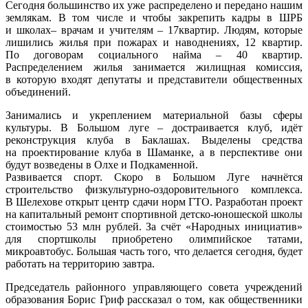
Сегодня большинство их уже распределено и передано нашим
землякам. В том числе и чтобы закрепить кадры в ШРБ
и школах– врачам и учителям – 17квартир. Людям, которые
лишились жилья при пожарах и наводнениях, 12 квартир.
По договорам социального найма – 40 квартир.
Распределением жилья занимается жилищная комиссия,
в которую входят депутаты и представители общественных
объединений.
Занимались и укреплением материальной базы сферы
культуры. В Большом луге – достраивается клуб, идёт
реконструкция клуба в Баклашах. Выделены средства
на проектирование клуба в Шаманке, а в перспективе они
будут возведены в Олхе и Подкаменной.
Развивается спорт. Скоро в Большом Луге начнётся
строительство физкультурно-оздоровительного комплекса.
В Шелехове открыт центр сдачи норм ГТО. Разработан проект
на капитальный ремонт спортивной детско-юношеской школы
стоимостью 53 млн рублей. За счёт «Народных инициатив»
для спортшколы приобретено олимпийское татами,
микроавтобус. Большая часть того, что делается сегодня, будет
работать на территорию завтра.
Председатель районного управляющего совета учреждений
образования Борис Гриф рассказал о том, как общественники