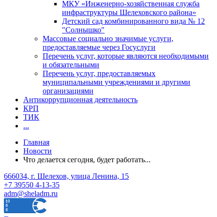
МКУ «Инженерно-хозяйственная служба
инфраструктуры Шелеховского района»
Детский сад комбинированного вида № 12
"Солнышко"
Массовые социально значимые услуги,
предоставляемые через Госуслуги
Перечень услуг, которые являются необходимыми
и обязательными
Перечень услуг, предоставляемых
муниципальными учреждениями и другими
организациями
Антикоррупционная деятельность
КРП
ТИК
...
Главная
Новости
Что делается сегодня, будет работать...
666034, г. Шелехов, улица Ленина, 15
+7 39550 4-13-35
adm@sheladm.ru