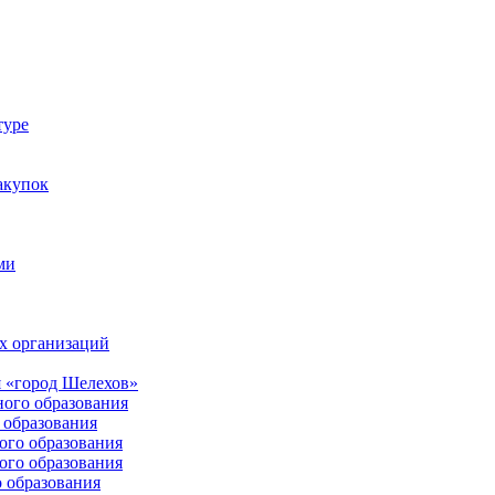
туре
акупок
ми
х организаций
 «город Шелехов»
ого образования
образования
го образования
го образования
 образования