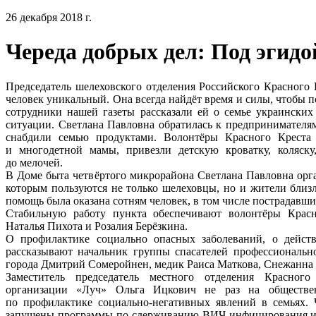
26 декабря 2018 г.
Череда добрых дел: Под эгидо
Председатель шелеховского отделения Российского Красного
человек уникальный. Она всегда найдёт время и силы, чтобы по
сотрудники нашей газеты рассказали ей о семье украински
ситуации. Светлана Павловна обратилась к предпринимателям
снабдили семью продуктами. Волонтёры Красного Креста
и многодетной мамы, привезли детскую кроватку, коляску,
до мелочей.
В Доме быта четвёртого микрорайона Светлана Павловна орг
которым пользуются не только шелеховцы, но и жители близл
помощь была оказана сотням человек, в том числе пострадавши
Стабильную работу пункта обеспечивают волонтёры Красн
Наталья Пихота и Розалия Берёзкина.
О профилактике социально опасных заболеваний, о дейст
рассказывают начальник группы спасателей профессиональн
города Дмитрий Сомеройнен, медик Раиса Маткова, Снежанна
Заместитель председатель местного отделения Красного
организации «Луч» Ольга Ицкович не раз на обществен
по профилактике социально-негативных явлений в семьях. 
запущены программы по сдерживанию ВИЧ-инфицирования и