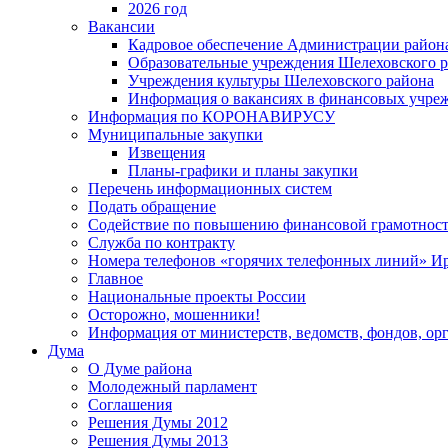
2026 год
Вакансии
Кадровое обеспечение Администрации район
Образовательные учреждения Шелеховского 
Учреждения культуры Шелеховского района
Информация о вакансиях в финансовых учре
Информация по КОРОНАВИРУСУ
Муниципальные закупки
Извещения
Планы-графики и планы закупки
Перечень информационных систем
Подать обращение
Содействие по повышению финансовой грамотност
Служба по контракту
Номера телефонов «горячих телефонных линий» Ир
Главное
Национальные проекты России
Осторожно, мошенники!
Информация от министерств, ведомств, фондов, ор
Дума
О Думе района
Молодежный парламент
Соглашения
Решения Думы 2012
Решения Думы 2013