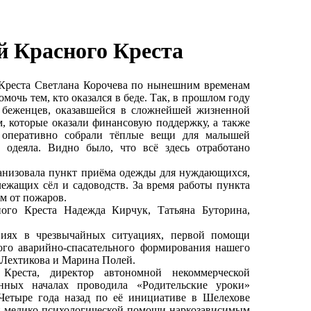
й Красного Креста
 Креста Светлана Корочева по нынешним временам
мочь тем, кто оказался в беде. Так, в прошлом году
х беженцев, оказавшейся в сложнейшей жизненной
, которые оказали финансовую поддержку, а также
 оперативно собрали тёплые вещи для малышей
 одеяла. Видно было, что всё здесь отработано
анизовала пункт приёма одежды для нуждающихся,
ежащих сёл и садоводств. За время работы пункта
м от пожаров.
ого Креста Надежда Кирчук, Татьяна Буторина,
виях в чрезвычайных ситуациях, первой помощи
ого аварийно-спасательного формирования нашего
 Лехтикова и Марина Полей.
 Креста, директор автономной некоммерческой
ных началах проводила «Родительские уроки»
Четыре года назад по её инициативе в Шелехове
 медико-психологической помощи наркозависимым