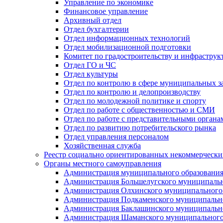
Управление по экономике
Финансовое управление
Архивный отдел
Отдел бухгалтерии
Отдел информационных технологий
Отдел мобилизационной подготовки
Комитет по градостроительству и инфраструк
Отдел ГО и ЧС
Отдел культуры
Отдел по контролю в сфере муниципальных з
Отдел по контролю и делопроизводству
Отдел по молодежной политике и спорту
Отдел по работе с общественностью и СМИ
Отдел по работе с представительными органа
Отдел по развитию потребительского рынка
Отдел управления персоналом
Хозяйственная служба
Реестр социально ориентированных некоммерчески
Органы местного самоуправления
Администрация муниципального образования
Администрация Большелугского муниципальн
Администрация Олхинского муниципального 
Администрация Подкаменского муниципально
Администрация Баклашинского муниципально
Администрация Шаманского муниципального