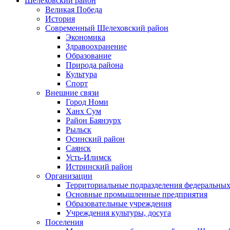
Шелеховский район
Великая Победа
История
Современный Шелеховский район
Экономика
Здравоохранение
Образование
Природа района
Культура
Спорт
Внешние связи
Город Номи
Ханх Сум
Район Баянзурх
Рыльск
Осинский район
Саянск
Усть-Илимск
Истринский район
Организации
Территориальные подразделения федеральных
Основные промышленные предприятия
Образовательные учреждения
Учреждения культуры, досуга
Поселения