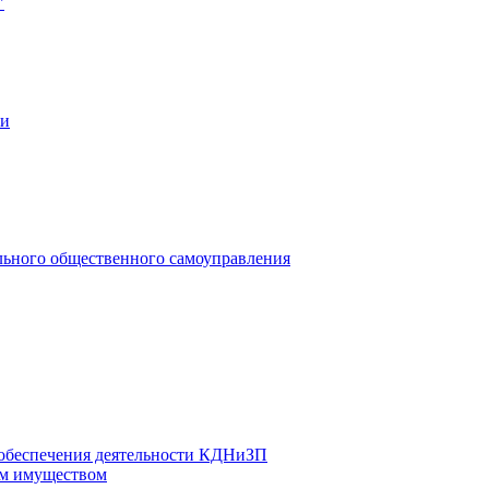
"
ии
льного общественного самоуправления
 обеспечения деятельности КДНиЗП
м имуществом