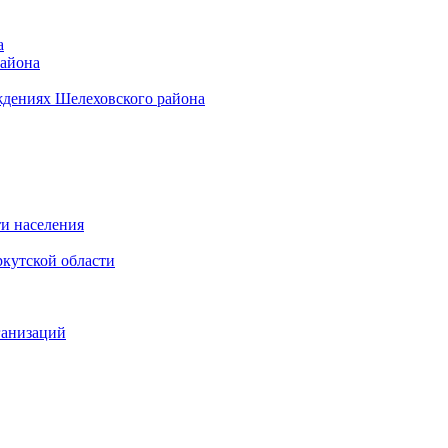
а
района
ждениях Шелеховского района
и населения
кутской области
ганизаций