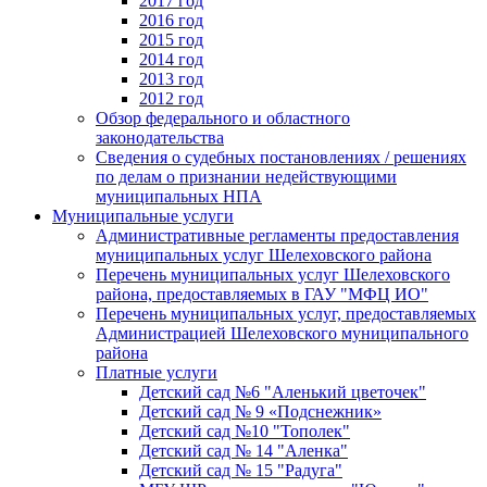
2017 год
2016 год
2015 год
2014 год
2013 год
2012 год
Обзор федерального и областного
законодательства
Сведения о судебных постановлениях / решениях
по делам о признании недействующими
муниципальных НПА
Муниципальные услуги
Административные регламенты предоставления
муниципальных услуг Шелеховского района
Перечень муниципальных услуг Шелеховского
района, предоставляемых в ГАУ "МФЦ ИО"
Перечень муниципальных услуг, предоставляемых
Администрацией Шелеховского муниципального
района
Платные услуги
Детский сад №6 "Аленький цветочек"
Детский сад № 9 «Подснежник»
Детский сад №10 "Тополек"
Детский сад № 14 "Аленка"
Детский сад № 15 "Радуга"