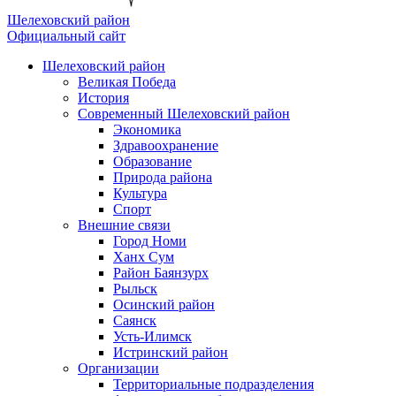
Шелеховский район
Официальный сайт
Шелеховский район
Великая Победа
История
Современный Шелеховский район
Экономика
Здравоохранение
Образование
Природа района
Культура
Спорт
Внешние связи
Город Номи
Ханх Сум
Район Баянзурх
Рыльск
Осинский район
Саянск
Усть-Илимск
Истринский район
Организации
Территориальные подразделения