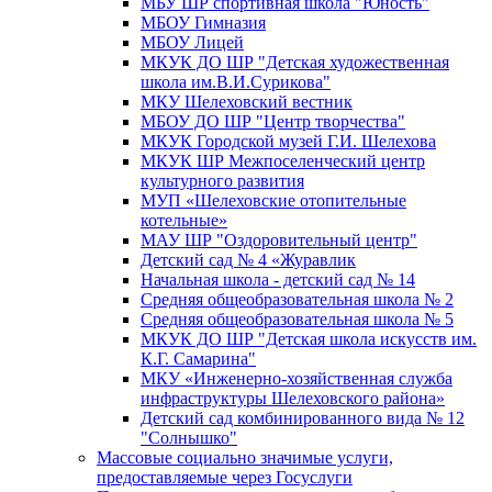
МБУ ШР спортивная школа "Юность"
МБОУ Гимназия
МБОУ Лицей
МКУК ДО ШР "Детская художественная
школа им.В.И.Сурикова"
МКУ Шелеховский вестник
МБОУ ДО ШР "Центр творчества"
МКУК Городской музей Г.И. Шелехова
МКУК ШР Межпоселенческий центр
культурного развития
МУП «Шелеховские отопительные
котельные»
МАУ ШР "Оздоровительный центр"
Детский сад № 4 «Журавлик
Начальная школа - детский сад № 14
Средняя общеобразовательная школа № 2
Средняя общеобразовательная школа № 5
МКУК ДО ШР "Детская школа искусств им.
К.Г. Самарина"
МКУ «Инженерно-хозяйственная служба
инфраструктуры Шелеховского района»
Детский сад комбинированного вида № 12
"Солнышко"
Массовые социально значимые услуги,
предоставляемые через Госуслуги