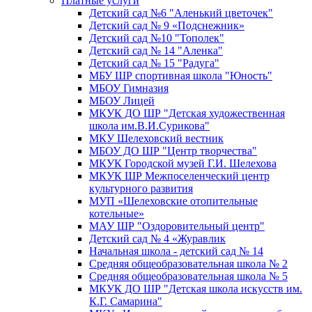
Платные услуги
Детский сад №6 "Аленький цветочек"
Детский сад № 9 «Подснежник»
Детский сад №10 "Тополек"
Детский сад № 14 "Аленка"
Детский сад № 15 "Радуга"
МБУ ШР спортивная школа "Юность"
МБОУ Гимназия
МБОУ Лицей
МКУК ДО ШР "Детская художественная
школа им.В.И.Сурикова"
МКУ Шелеховский вестник
МБОУ ДО ШР "Центр творчества"
МКУК Городской музей Г.И. Шелехова
МКУК ШР Межпоселенческий центр
культурного развития
МУП «Шелеховские отопительные
котельные»
МАУ ШР "Оздоровительный центр"
Детский сад № 4 «Журавлик
Начальная школа - детский сад № 14
Средняя общеобразовательная школа № 2
Средняя общеобразовательная школа № 5
МКУК ДО ШР "Детская школа искусств им.
К.Г. Самарина"