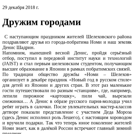
29 декабря 2018 г.
Дружим городами
С наступающим праздником жителей Шелеховского района
поздравляют друзья из города-побратима Номи и наш земляк
Денис Шадрин.
Напомним, нынешней весной Денис, пройдя серьёзный
отбор, поступил в передовой институт науки и технологий
(JAISТ) и стал первым шелеховским студентом, получающим
высшее образование в Японии в рамках побратимских связей.
По традиции общество дружбы «Номи – Шелехов»
организует в декабре праздник «Новый год в русском стиле»
для детей из Японии и других стран. В этот раз маленькие
гости путешествовали по разным «станциям», где, например,
лепили пирожное «картошку», пили чай, вырезали
снежинки… А Денис в образе русского парня-молодца учил
ребят играть в салочки. После увлекательных мастер-классов
детворе показали представление с участием Деда Мороза
(здесь Денис исполнил роль Лешего), с настоящим хороводом
и вручили подарки. Так что теперь юное поколение жителей
Номи знает, как в далёкой России встречают главный зимний
праздник.