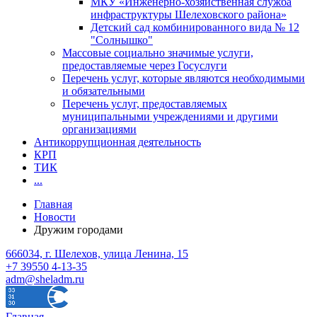
МКУ «Инженерно-хозяйственная служба
инфраструктуры Шелеховского района»
Детский сад комбинированного вида № 12
"Солнышко"
Массовые социально значимые услуги,
предоставляемые через Госуслуги
Перечень услуг, которые являются необходимыми
и обязательными
Перечень услуг, предоставляемых
муниципальными учреждениями и другими
организациями
Антикоррупционная деятельность
КРП
ТИК
...
Главная
Новости
Дружим городами
666034, г. Шелехов, улица Ленина, 15
+7 39550 4-13-35
adm@sheladm.ru
Главная