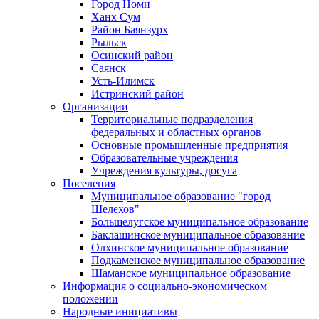
Город Номи
Ханх Сум
Район Баянзурх
Рыльск
Осинский район
Саянск
Усть-Илимск
Истринский район
Организации
Территориальные подразделения
федеральных и областных органов
Основные промышленные предприятия
Образовательные учреждения
Учреждения культуры, досуга
Поселения
Муниципальное образование "город
Шелехов"
Большелугское муниципальное образование
Баклашинское муниципальное образование
Олхинское муниципальное образование
Подкаменское муниципальное образование
Шаманское муниципальное образование
Информация о социально-экономическом
положении
Народные инициативы