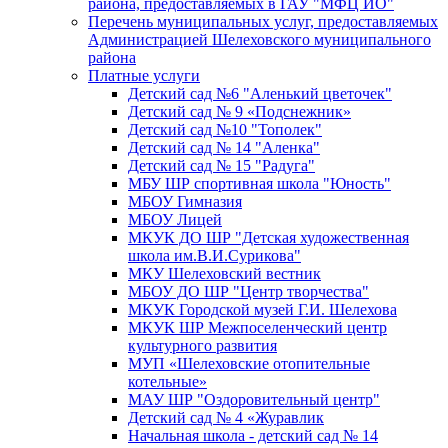
района, предоставляемых в ГАУ "МФЦ ИО"
Перечень муниципальных услуг, предоставляемых
Администрацией Шелеховского муниципального
района
Платные услуги
Детский сад №6 "Аленький цветочек"
Детский сад № 9 «Подснежник»
Детский сад №10 "Тополек"
Детский сад № 14 "Аленка"
Детский сад № 15 "Радуга"
МБУ ШР спортивная школа "Юность"
МБОУ Гимназия
МБОУ Лицей
МКУК ДО ШР "Детская художественная
школа им.В.И.Сурикова"
МКУ Шелеховский вестник
МБОУ ДО ШР "Центр творчества"
МКУК Городской музей Г.И. Шелехова
МКУК ШР Межпоселенческий центр
культурного развития
МУП «Шелеховские отопительные
котельные»
МАУ ШР "Оздоровительный центр"
Детский сад № 4 «Журавлик
Начальная школа - детский сад № 14