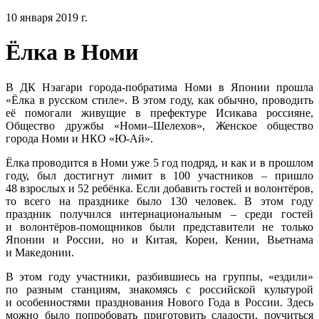
10 января 2019 г.
Ёлка в Номи
В ДК Нэагари города-побратима Номи в Японии прошла
«Ёлка в русском стиле». В этом году, как обычно, проводить
её помогали живущие в префектуре Исикава россияне,
Общество дружбы «Номи–Шелехов», Женское общество
города Номи и НКО «Ю-Ай».
Ёлка проводится в Номи уже 5 год подряд, и как и в прошлом
году, был достигнут лимит в 100 участников – пришло
48 взрослых и 52 ребёнка. Если добавить гостей и волонтёров,
то всего на празднике было 130 человек. В этом году
праздник получился интернациональным – среди гостей
и волонтёров-помощников были представители не только
Японии и России, но и Китая, Кореи, Кении, Вьетнама
и Македонии.
В этом году участники, разбившиесь на группы, «ездили»
по разным станциям, знакомясь с российской культурой
и особенностями празднования Нового Года в России. Здесь
можно было попробовать приготовить сладости, поучиться