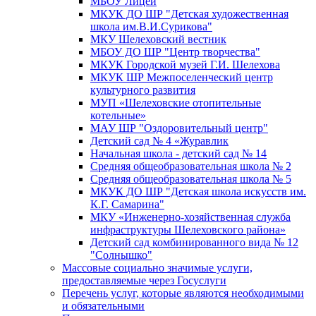
МБОУ Лицей
МКУК ДО ШР "Детская художественная
школа им.В.И.Сурикова"
МКУ Шелеховский вестник
МБОУ ДО ШР "Центр творчества"
МКУК Городской музей Г.И. Шелехова
МКУК ШР Межпоселенческий центр
культурного развития
МУП «Шелеховские отопительные
котельные»
МАУ ШР "Оздоровительный центр"
Детский сад № 4 «Журавлик
Начальная школа - детский сад № 14
Средняя общеобразовательная школа № 2
Средняя общеобразовательная школа № 5
МКУК ДО ШР "Детская школа искусств им.
К.Г. Самарина"
МКУ «Инженерно-хозяйственная служба
инфраструктуры Шелеховского района»
Детский сад комбинированного вида № 12
"Солнышко"
Массовые социально значимые услуги,
предоставляемые через Госуслуги
Перечень услуг, которые являются необходимыми
и обязательными