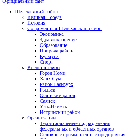
Официальный сайт
Шелеховский район
Великая Победа
История
Современный Шелеховский район
Экономика
Здравоохранение
Образование
Природа района
Культура
Спорт
Внешние связи
Город Номи
Ханх Сум
Район Баянзурх
Рыльск
Осинский район
Саянск
Усть-Илимск
Истринский район
Организации
Территориальные подразделения
федеральных и областных органов
Основные промышленные предприятия