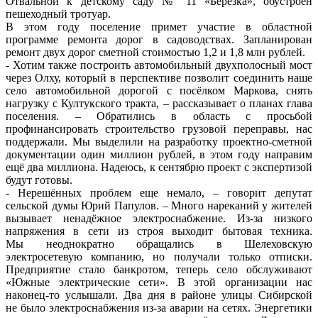
Отвальной к детскому саду № 11 «Берёзка», обустроен
пешеходный тротуар.
В этом году поселение примет участие в областной
программе ремонта дорог в садоводствах. Запланирован
ремонт двух дорог сметной стоимостью 1,2 и 1,8 млн рублей.
- Хотим также построить автомобильный двухполосный мост
через Олху, который в перспективе позволит соединить наше
село автомобильной дорогой с посёлком Маркова, снять
нагрузку с Култукского тракта, – рассказывает о планах глава
поселения. – Обратились в область с просьбой
профинансировать строительство грузовой переправы, нас
поддержали. Мы выделили на разработку проектно-сметной
документации один миллион рублей, в этом году направим
ещё два миллиона. Надеюсь, к сентябрю проект с экспертизой
будут готовы.
- Нерешённых проблем еще немало, – говорит депутат
сельской думы Юрий Папулов. – Много нареканий у жителей
вызывает ненадёжное электроснабжение. Из-за низкого
напряжения в сети из строя выходит бытовая техника.
Мы неоднократно обращались в Шелеховскую
электросетевую компанию, но получали только отписки.
Предприятие стало банкротом, теперь село обслуживают
«Южные электрические сети». В этой организации нас
наконец-то услышали. Два дня в районе улицы Сибирской
не было электроснабжения из-за аварии на сетях. Энергетики