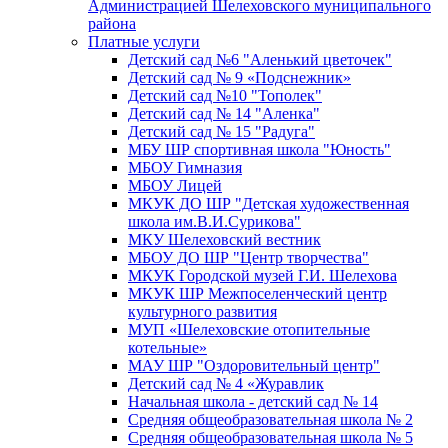
Администрацией Шелеховского муниципального
района
Платные услуги
Детский сад №6 "Аленький цветочек"
Детский сад № 9 «Подснежник»
Детский сад №10 "Тополек"
Детский сад № 14 "Аленка"
Детский сад № 15 "Радуга"
МБУ ШР спортивная школа "Юность"
МБОУ Гимназия
МБОУ Лицей
МКУК ДО ШР "Детская художественная
школа им.В.И.Сурикова"
МКУ Шелеховский вестник
МБОУ ДО ШР "Центр творчества"
МКУК Городской музей Г.И. Шелехова
МКУК ШР Межпоселенческий центр
культурного развития
МУП «Шелеховские отопительные
котельные»
МАУ ШР "Оздоровительный центр"
Детский сад № 4 «Журавлик
Начальная школа - детский сад № 14
Средняя общеобразовательная школа № 2
Средняя общеобразовательная школа № 5