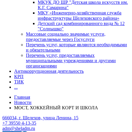
МКУК ДО ШР "Детская школа искусств им.
К.Г. Самарина"
МКУ «Инженерно-хозяйственная служба
инфраструктуры Шелеховского района»
Детский сад комбинированного вида № 12
"Солнышко"
Массовые социально значимые услуги,
предоставляемые через Госуслуги
Перечень услуг, которые являются необходимыми
и обязательными
Перечень услуг, предоставляемых
муниципальными учреждениями и другими
организациями
Антикоррупционная деятельность
КРП
ТИК
...
Главная
Новости
МОСТ, ХОККЕЙНЫЙ КОРТ И ШКОЛА
666034, г. Шелехов, улица Ленина, 15
+7 39550 4-13-35
adm@sheladm.ru