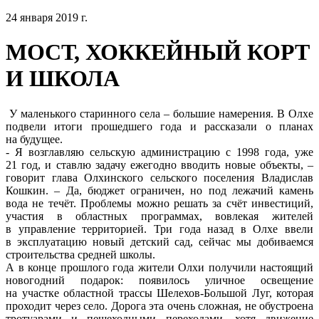
24 января 2019 г.
МОСТ, ХОККЕЙНЫЙ КОРТ
И ШКОЛА
У маленького старинного села – большие намерения. В Олхе
подвели итоги прошедшего года и рассказали о планах
на будущее.
- Я возглавляю сельскую администрацию с 1998 года, уже
21 год, и ставлю задачу ежегодно вводить новые объекты, –
говорит глава Олхинского сельского поселения Владислав
Кошкин. – Да, бюджет ограничен, но под лежачий камень
вода не течёт. Проблемы можно решать за счёт инвестиций,
участия в областных программах, вовлекая жителей
в управление территорией. Три года назад в Олхе ввели
в эксплуатацию новый детский сад, сейчас мы добиваемся
строительства средней школы.
А в конце прошлого года жители Олхи получили настоящий
новогодний подарок: появилось уличное освещение
на участке областной трассы Шелехов-Большой Луг, которая
проходит через село. Дорога эта очень сложная, не обустроена
тротуарами и пешеходными переходами, хотя движение