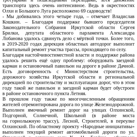
транспорта здесь очень интенсивное. Ведь в окрестностях
Олхи и Большого Луга расположено 69 садоводств!
- Мы добивались этого четыре года, – отмечает Владислав
Кошкин. – Благодаря поддержке бывшего председателя
Законодательного Собрания Иркутской области Сергея
Брилки, депутата областного парламента Александра
Лобанова удалось сдвинуть дело с мёртвой точки. Более того,
в 2019-2020 годах дирекция областных автодорог выполнит
капитальный ремонт участка трассы, проходящего по селу.
Благодаря настойчивостиместной власти и поддержке района
удалось решить ещё одну проблему: оборудовать заездной
карман и остановочный павильон на дороге в районе Дачной.
Есть договоренность с Министерством строительства,
дорожного хозяйства Иркутской области и региональной
дирекцией по строительству и эксплуатации дорог, что в этом
году такой же павильон и заездной карман будет обустроен
в районе остановочного пункта Летняя.
В прошлом году также по многочисленным обращениям
жителей отремонтирована дорога по улице Железнодорожной.
Выполнен ямочный ремонт дорог на улицах Олхинской,
Подгорной, Солнечной, Школьной (в районе моста
на горнолыжную трассу), Лесной, Строителей, в переулке
Олхинский. По областному проекту «Народные инициативы»
выполнен текущий ремонт автомобильной дороги по ул.