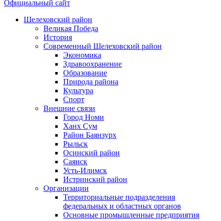
Официальный сайт
Шелеховский район
Великая Победа
История
Современный Шелеховский район
Экономика
Здравоохранение
Образование
Природа района
Культура
Спорт
Внешние связи
Город Номи
Ханх Сум
Район Баянзурх
Рыльск
Осинский район
Саянск
Усть-Илимск
Истринский район
Организации
Территориальные подразделения
федеральных и областных органов
Основные промышленные предприятия