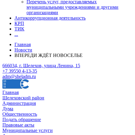
Перечень услуг, предоставляемых
муниципальными учреждениями и другими
организациями
Антикоррупционная деятельность
КРП
ТИК
...
Главная
Новости
ВПЕРЕДИ ЖДЁТ НОВОСЕЛЬЕ
666034, г. Шелехов, улица Ленина, 15
+7 39550 4-13-35
adm@sheladm.ru
Главная
Шелеховский район
Администрация
Дума
Общественность
Подать обращение
Правовые акты
Муниципальные услуги