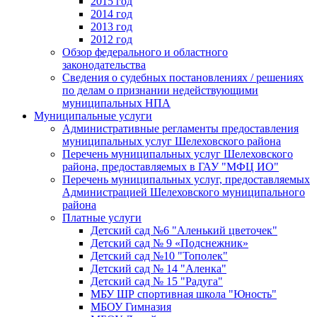
2015 год
2014 год
2013 год
2012 год
Обзор федерального и областного
законодательства
Сведения о судебных постановлениях / решениях
по делам о признании недействующими
муниципальных НПА
Муниципальные услуги
Административные регламенты предоставления
муниципальных услуг Шелеховского района
Перечень муниципальных услуг Шелеховского
района, предоставляемых в ГАУ "МФЦ ИО"
Перечень муниципальных услуг, предоставляемых
Администрацией Шелеховского муниципального
района
Платные услуги
Детский сад №6 "Аленький цветочек"
Детский сад № 9 «Подснежник»
Детский сад №10 "Тополек"
Детский сад № 14 "Аленка"
Детский сад № 15 "Радуга"
МБУ ШР спортивная школа "Юность"
МБОУ Гимназия