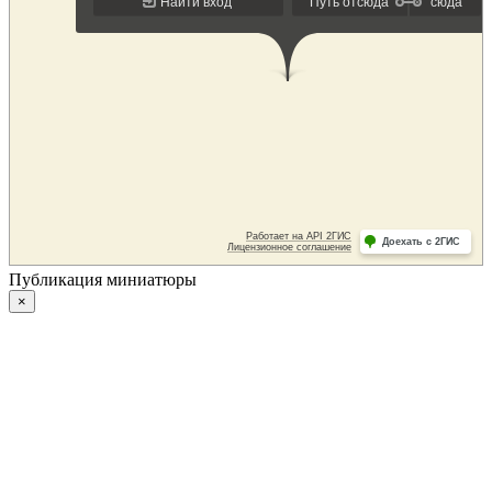
Публикация миниатюры
×