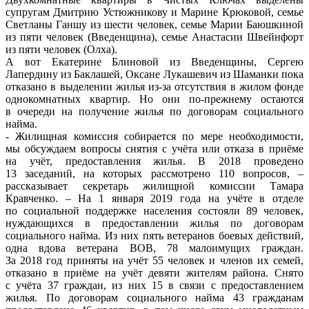
супругам Дмитрию Устюжникову и Марине Крюковой, семье
Светланы Ганшу из шести человек, семье Марии Баюшкиной
из пяти человек (Введенщина), семье Анастасии Швейнфорт
из пяти человек (Олха).
А вот Екатерине Блиновой из Введенщины, Сергею
Лапердину из Баклашей, Оксане Лукашевич из Шаманки пока
отказано в выделении жилья из-за отсутствия в жилом фонде
однокомнатных квартир. Но они по-прежнему остаются
в очереди на получение жилья по договорам социального
найма.
- Жилищная комиссия собирается по мере необходимости,
мы обсуждаем вопросы снятия с учёта или отказа в приёме
на учёт, предоставления жилья. В 2018 проведено
13 заседаний, на которых рассмотрено 110 вопросов, –
рассказывает секретарь жилищной комиссии Тамара
Кравченко. – На 1 января 2019 года на учёте в отделе
по социальной поддержке населения состояли 89 человек,
нуждающихся в предоставлении жилья по договорам
социального найма. Из них пять ветеранов боевых действий,
одна вдова ветерана ВОВ, 78 малоимущих граждан.
За 2018 год приняты на учёт 55 человек и членов их семей,
отказано в приёме на учёт девяти жителям района. Снято
с учёта 37 граждан, из них 15 в связи с предоставлением
жилья. По договорам социального найма 43 гражданам