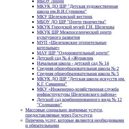
МБОУ Лицей
МКУК ДО ШР "Детская художественная
школа им.В.И.Сурикова"
МКУ Шелеховский вестник
МБОУ ДО ШР "Центр творчества"
МКУК Городской музей Г.И. Шелехова
МКУК ШР Межпоселенческий центр
культурного развития
МУП «Шелеховские отопительные
котельные»
МАУ ШР "Оздоровительный центр"
Детский сад № 4 «Журавлик
Начальная школа - детский сад № 14
Средняя общеобразовательная школа № 2
Средняя общеобразовательная школа № 5
МКУК ДО ШР "Детская школа искусств им.
К.Г. Самарина"
МКУ «Инженерно-хозяйственная служба
инфраструктуры Шелеховского района»
Детский сад комбинированного вида № 12
"Солнышко"
Массовые социально значимые услуги,
предоставляемые через Госуслуги
Перечень услуг, которые являются необходимыми
и обязательными