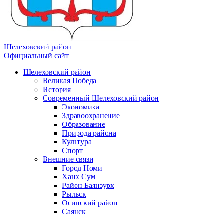
Шелеховский район
Официальный сайт
Шелеховский район
Великая Победа
История
Современный Шелеховский район
Экономика
Здравоохранение
Образование
Природа района
Культура
Спорт
Внешние связи
Город Номи
Ханх Сум
Район Баянзурх
Рыльск
Осинский район
Саянск