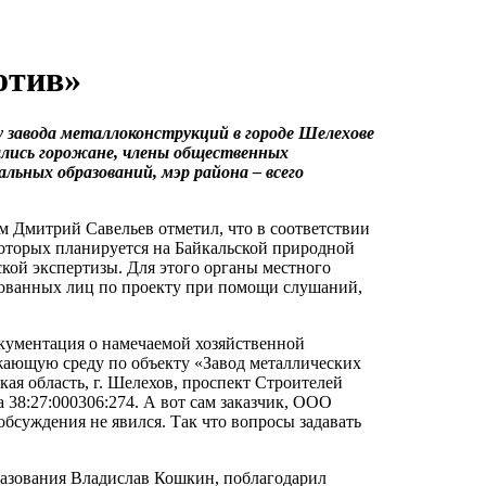
отив»
 завода металлоконструкций в городе Шелехове
ались горожане, члены общественных
льных образований, мэр района – всего
м Дмитрий Савельев отметил, что в соответствии
которых планируется на Байкальской природной
кой экспертизы. Для этого органы местного
сованных лиц по проекту при помощи слушаний,
кументация о намечаемой хозяйственной
жающую среду по объекту «Завод металлических
кая область, г. Шелехов, проспект Строителей
а 38:27:000306:274. А вот сам заказчик, ООО
обсуждения не явился. Так что вопросы задавать
разования Владислав Кошкин, поблагодарил