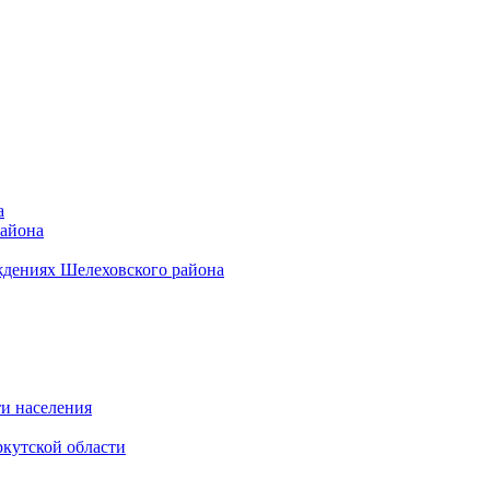
а
района
ждениях Шелеховского района
и населения
кутской области