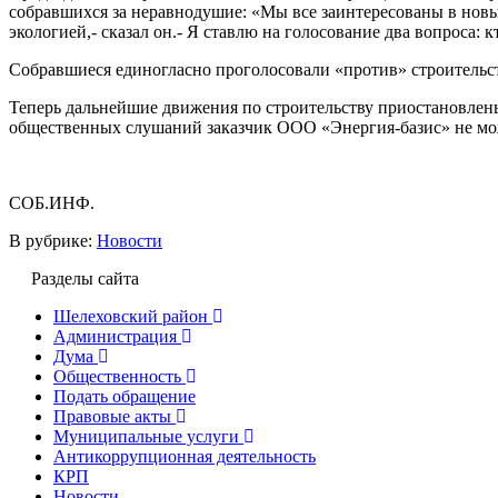
собравшихся за неравнодушие: «Мы все заинтересованы в новы
экологией,- сказал он.- Я ставлю на голосование два вопроса: к
Собравшиеся единогласно проголосовали «против» строительст
Теперь дальнейшие движения по строительству приостановлены
общественных слушаний заказчик ООО «Энергия-базис» не мож
СОБ.ИНФ.
В рубрике:
Новости
Разделы сайта
Шелеховский район
Администрация
Дума
Общественность
Подать обращение
Правовые акты
Муниципальные услуги
Антикоррупционная деятельность
КРП
Новости