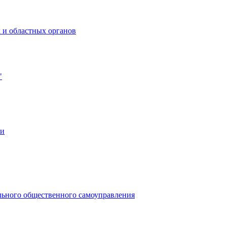
 и областных органов
"
ии
льного общественного самоуправления