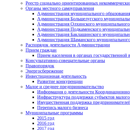
Реестр социально ориентированных некоммерчески
Органы местного самоуправления
Администрация муниципального образования
Администрация Большелугского муниципальн
Администрация Олхинского муниципального 
Администрация Подкаменского муниципально
Администрация Баклашинского муниципально
Администрация Шаманского муниципального
Распорядок деятельности Администрации
Прием граждан
Прием населения в органах государственной 
Консультативно-совещательные органы
Правопорядок
Энергосбережение
Инвестиционная деятельность
Развитие конкуренции
Малое и среднее предпринимательство
Информация о деятельности Координационног
Инфраструктура поддержки субъектов малого
Имущественная поддержка предпринимателей
Перепись малого бизнеса
Муниципальные программы
2015 год
2016 год
2017 год