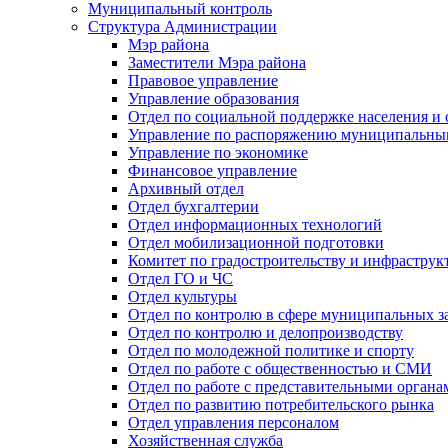
Муниципальный контроль
Структура Администрации
Мэр района
Заместители Мэра района
Правовое управление
Управление образования
Отдел по социальной поддержке населения и
Управление по распоряжению муниципальны
Управление по экономике
Финансовое управление
Архивный отдел
Отдел бухгалтерии
Отдел информационных технологий
Отдел мобилизационной подготовки
Комитет по градостроительству и инфраструк
Отдел ГО и ЧС
Отдел культуры
Отдел по контролю в сфере муниципальных з
Отдел по контролю и делопроизводству
Отдел по молодежной политике и спорту
Отдел по работе с общественностью и СМИ
Отдел по работе с представительными органа
Отдел по развитию потребительского рынка
Отдел управления персоналом
Хозяйственная служба