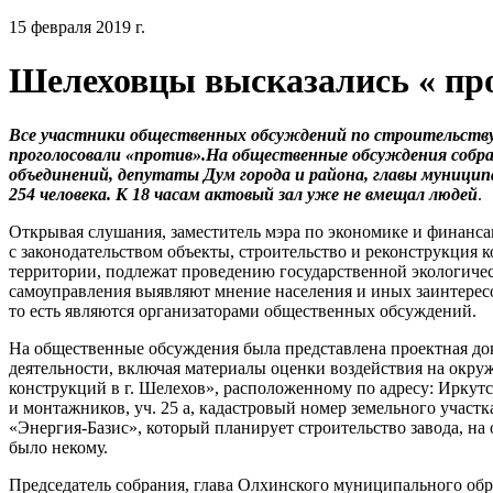
15 февраля 2019 г.
Шелеховцы высказались « пр
Все участники общественных обсуждений по строительству
проголосовали «против».На общественные обсуждения собр
объединений, депутаты Дум города и района, главы муниципа
254 человека. К 18 часам актовый зал уже не вмещал людей
.
Открывая слушания, заместитель мэра по экономике и финанса
с законодательством объекты, строительство и реконструкция 
территории, подлежат проведению государственной экологичес
самоуправления выявляют мнение населения и иных заинтере
то есть являются организаторами общественных обсуждений.
На общественные обсуждения была представлена проектная до
деятельности, включая материалы оценки воздействия на окру
конструкций в г. Шелехов», расположенному по адресу: Иркутс
и монтажников, уч. 25 а, кадастровый номер земельного участк
«Энергия-Базис», который планирует строительство завода, на 
было некому.
Председатель собрания, глава Олхинского муниципального об