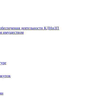
 обеспечения деятельности КДНиЗП
м имуществом
туре
акупок
ми