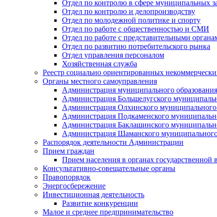
Отдел по контролю в сфере муниципальных з
Отдел по контролю и делопроизводству
Отдел по молодежной политике и спорту
Отдел по работе с общественностью и СМИ
Отдел по работе с представительными органа
Отдел по развитию потребительского рынка
Отдел управления персоналом
Хозяйственная служба
Реестр социально ориентированных некоммерчески
Органы местного самоуправления
Администрация муниципального образования
Администрация Большелугского муниципальн
Администрация Олхинского муниципального 
Администрация Подкаменского муниципально
Администрация Баклашинского муниципально
Администрация Шаманского муниципального
Распорядок деятельности Администрации
Прием граждан
Прием населения в органах государственной 
Консультативно-совещательные органы
Правопорядок
Энергосбережение
Инвестиционная деятельность
Развитие конкуренции
Малое и среднее предпринимательство