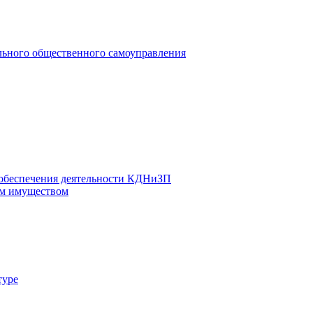
льного общественного самоуправления
 обеспечения деятельности КДНиЗП
м имуществом
туре