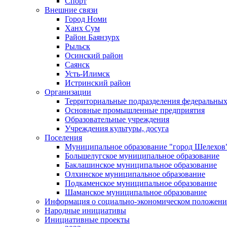
Спорт
Внешние связи
Город Номи
Ханх Сум
Район Баянзурх
Рыльск
Осинский район
Саянск
Усть-Илимск
Истринский район
Организации
Территориальные подразделения федеральных
Основные промышленные предприятия
Образовательные учреждения
Учреждения культуры, досуга
Поселения
Муниципальное образование "город Шелехов
Большелугское муниципальное образование
Баклашинское муниципальное образование
Олхинское муниципальное образование
Подкаменское муниципальное образование
Шаманское муниципальное образование
Информация о социально-экономическом положен
Народные инициативы
Инициативные проекты