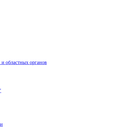
 и областных органов
"
ии