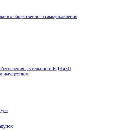
льного общественного самоуправления
 обеспечения деятельности КДНиЗП
м имуществом
туре
акупок