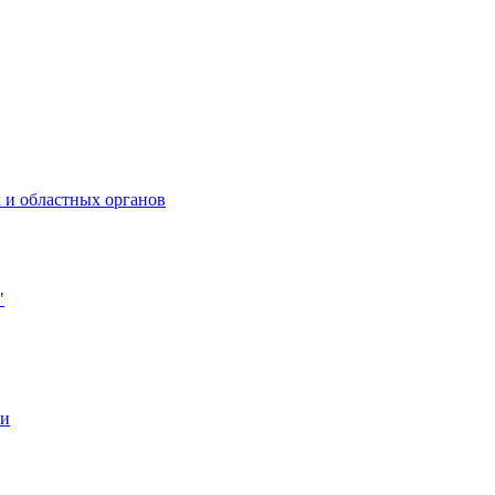
 и областных органов
"
ии