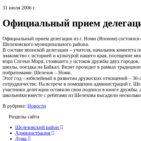
31 июля 2006 г.
Официальный прием делегации
Официальный прием делегации из г. Номи (Япония) состоялся 
Шелеховского муниципального района.
В составе японской делегации – учителя, начальник комитета 
знакомство с историей и культурой нашего края, посещение мо
мэра Сигеки Мори, стоявшего у истоков дружбы двух городов
школы, поездка на Байкал. Визит проходит в рамках традицио
побратимами: Шелехов – Номи.
Этот год – юбилейный в развитии дружеских отношений – 30-л
сотрудничестве. На встрече в помещении администраций г. Ш
участники делегации оставили свои подписи в книге дружбы, 
школьники вместе с ребятами из Шелехова высадили несколько 
В рубрике:
Новости
Разделы сайта
Шелеховский район
Администрация
Дума