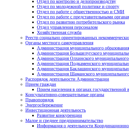
Отдел по контролю и делопроизводству
Отдел по молодежной политике и спорту
Отдел по работе с общественностью и СМИ
Отдел по работе с представительными органа
Отдел по развитию потребительского рынка
Отдел управления персоналом
Хозяйственная служба
Реестр социально ориентированных некоммерчески
Органы местного самоуправления
Администрация муниципального образования
Администрация Большелугского муниципальн
Администрация Олхинского муниципального 
Администрация Подкаменского муниципально
Администрация Баклашинского муниципально
Администрация Шаманского муниципального
Распорядок деятельности Администрации
Прием граждан
Прием населения в органах государственной 
Консультативно-совещательные органы
Правопорядок
Энергосбережение
Инвестиционная деятельность
Развитие конкуренции
Малое и среднее предпринимательство
Информация о деятельности Координационног