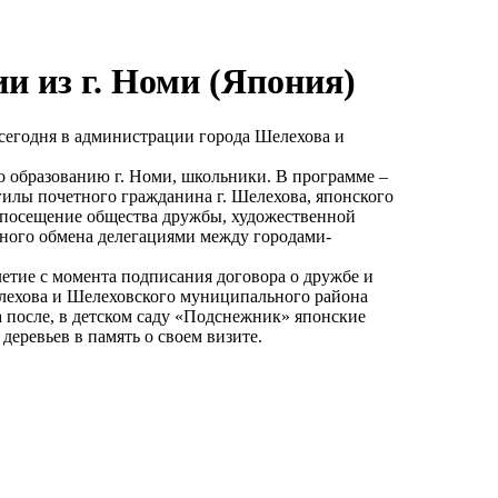
 из г. Номи (Япония)
сегодня в администрации города Шелехова и
по образованию г. Номи, школьники. В программе –
гилы почетного гражданина г. Шелехова, японского
, посещение общества дружбы, художественной
нного обмена делегациями между городами-
етие с момента подписания договора о дружбе и
елехова и Шелеховского муниципального района
а после, в детском саду «Подснежник» японские
деревьев в память о своем визите.