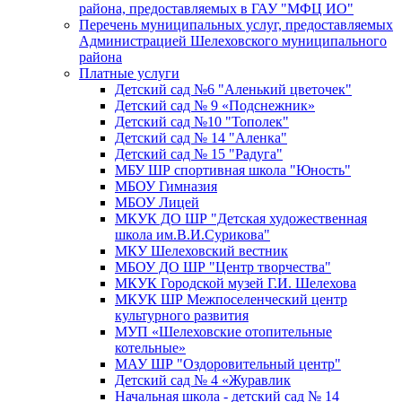
района, предоставляемых в ГАУ "МФЦ ИО"
Перечень муниципальных услуг, предоставляемых
Администрацией Шелеховского муниципального
района
Платные услуги
Детский сад №6 "Аленький цветочек"
Детский сад № 9 «Подснежник»
Детский сад №10 "Тополек"
Детский сад № 14 "Аленка"
Детский сад № 15 "Радуга"
МБУ ШР спортивная школа "Юность"
МБОУ Гимназия
МБОУ Лицей
МКУК ДО ШР "Детская художественная
школа им.В.И.Сурикова"
МКУ Шелеховский вестник
МБОУ ДО ШР "Центр творчества"
МКУК Городской музей Г.И. Шелехова
МКУК ШР Межпоселенческий центр
культурного развития
МУП «Шелеховские отопительные
котельные»
МАУ ШР "Оздоровительный центр"
Детский сад № 4 «Журавлик
Начальная школа - детский сад № 14