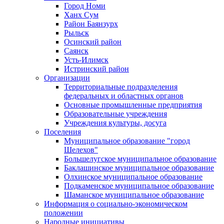
Город Номи
Ханх Сум
Район Баянзурх
Рыльск
Осинский район
Саянск
Усть-Илимск
Истринский район
Организации
Территориальные подразделения
федеральных и областных органов
Основные промышленные предприятия
Образовательные учреждения
Учреждения культуры, досуга
Поселения
Муниципальное образование "город
Шелехов"
Большелугское муниципальное образование
Баклашинское муниципальное образование
Олхинское муниципальное образование
Подкаменское муниципальное образование
Шаманское муниципальное образование
Информация о социально-экономическом
положении
Народные инициативы