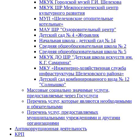
МКУК Городской музей Г.И. Шелехова
МКУК ШР Межпоселенческий центр
культурного развития
МУП «Шелеховские отопительные
котельные»
МАУ ШР "Оздоровительный центр"
Детский сад № 4 «Журавлик
Начальная школа - детский сад № 14
Средняя общеобразовательная школа № 2
Средняя общеобразовательная школа № 5
МКУК ДО ШР "Детская школа искусств им.
К.Г. Самарина"
МКУ «Инженерно-хозяйственная служба
инфраструктуры Шелеховского района»
Детский сад комбинированного вида № 12
"Солнышко"
Массовые социально значимые услуги,
предоставляемые через Госуслуги
Перечень услуг, которые являются необходимыми
и обязательными
Перечень услуг, предоставляемых
муниципальными учреждениями и другими
организациями
Антикоррупционная деятельность
КРП