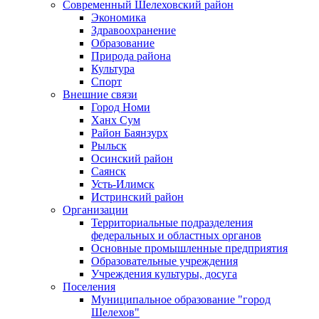
Современный Шелеховский район
Экономика
Здравоохранение
Образование
Природа района
Культура
Спорт
Внешние связи
Город Номи
Ханх Сум
Район Баянзурх
Рыльск
Осинский район
Саянск
Усть-Илимск
Истринский район
Организации
Территориальные подразделения
федеральных и областных органов
Основные промышленные предприятия
Образовательные учреждения
Учреждения культуры, досуга
Поселения
Муниципальное образование "город
Шелехов"