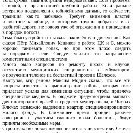
Толстоухова, администрация недорабатывает. Есть проблемы
с водой, с организацией клубной работы. Если раньше
ветеранов поздравляли с юбилейными датами, то сейчас эта
традиция как-то забылась. Требует внимания властей
и местное кладбище, к которому трудно добраться из-за
разбитой дороги, не говоря уже об ограждении и приведении
в порядок погоста.
Тема благоустройства вызвала оживлённую дискуссию. Как
сказал Пётр Михайлович Кешиков о работе ЦК и Б, можно
хорошо танцевать гопак, но при этом плохо следить
за порядком в селе. Следует усилить это направление
компетентными специалистами.
Много было вопросов по ремонту школы и клубов,
отсутствию медицинских специалистов в амбулатории,
о получении талонов на бесплатный проезд в Шелехов.
Выступая, мэр района Максим Модин сказал, что все эти
вопросы известны в администрации района, которая тоже
прилагает усилия для изменения ситуации, чтобы привлечь
специалистов-медиков. В бюджете предусмотрены выплаты
для иногородних врачей и среднего медперсонала, в Чистых
Ключах возможно выделение квартир специализированного
жилого фонда. В ближайшее время пройдёт рабочее
совещание с участием главного врача больницы, будут
приняты необходимые меры.
Строительство новой школы значится в перспективе. Сейчас