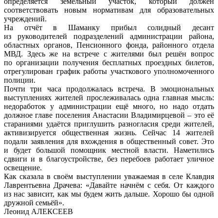
определяется земельный участок, который должен
соответствовать новым нормативам для образовательных
учреждений.
На отчёт в Шаманку прибыл солидный десант
из руководителей подразделений администрации района,
областных органов, Пенсионного фонда, районного отдела
МВД. Здесь же на встрече с жителями был решён вопрос
по организации получения бесплатных проездных билетов,
отрегулирован график работы участкового уполномоченного
полиции.
Почти три часа продолжалась встреча. В эмоциональных
выступлениях жителей прослеживалась одна главная мысль:
недоработок у администрации ещё много, но надо отдать
должное главе поселения Анастасии Владимирцевой – это её
стараниями удаётся приглушить разногласия среди жителей,
активизируется общественная жизнь. Сейчас 14 жителей
подали заявления для вхождения в общественный совет. Это
и будет большой помощник местной власти. Наметились
сдвиги и в благоустройстве, без перебоев работает уличное
освещение.
Как сказала в своём выступлении уважаемая в селе Клавдия
Лаврентьевна Драчева: «Давайте начнём с себя. От каждого
из нас зависит, как мы будем жить дальше. Хорошо бы одной
дружной семьёй».
Леонид АЛЕКСЕЕВ