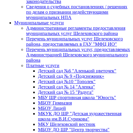
законодательства
Сведения о судебных постановлениях / решениях
по делам о признании недействующими
муниципальных НПА
Муниципальные услуги
Административные регламенты предоставления
муниципальных услуг Шелеховского района
Перечень муниципальных услуг Шелеховского
района, предоставляемых в ГАУ "МФЦ ИО"
Перечень муниципальных услуг, предоставляемых
Администрацией Шелеховского муниципального
района
Платные услуги
Детский сад №6 "Аленький цветочек"
Детский сад № 9 «Подснежник»
Детский сад №10 "Тополек"
Детский сад № 14 "Аленка"
Детский сад № 15 "Радуга"
МБУ ШР спортивная школа "Юность"
МБОУ Гимназия
МБОУ Лицей
МКУК ДО ШР "Детская художественная
школа им.В.И.Сурикова"
МКУ Шелеховский вестник
МБОУ ДО ШР "Центр творчества"