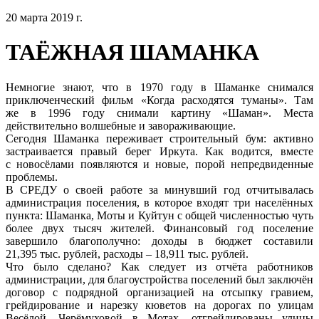
20 марта 2019 г.
ТАЁЖНАЯ ШАМАНКА
Немногие знают, что в 1970 году в Шаманке снимался
приключенческий фильм «Когда расходятся туманы». Там
же в 1996 году снимали картину «Шаман». Места
действительно волшебные и завораживающие.
Сегодня Шаманка переживает строительный бум: активно
застраивается правый берег Иркута. Как водится, вместе
с новосёлами появляются и новые, порой непредвиденные
проблемы.
В СРЕДУ о своей работе за минувший год отчитывалась
администрация поселения, в которое входят три населённых
пункта: Шаманка, Моты и Куйтун с общей численностью чуть
более двух тысяч жителей. Финансовый год поселение
завершило благополучно: доходы в бюджет составили
21,395 тыс. рублей, расходы – 18,911 тыс. рублей.
Что было сделано? Как следует из отчёта работников
администрации, для благоустройства поселений был заключён
договор с подрядной организацией на отсыпку гравием,
грейдирование и нарезку кюветов на дорогах по улицам
Весёлой, Черёмуховой в Мотах, отгрейдированы улицы