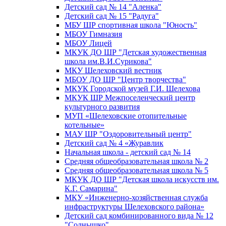
Детский сад № 14 "Аленка"
Детский сад № 15 "Радуга"
МБУ ШР спортивная школа "Юность"
МБОУ Гимназия
МБОУ Лицей
МКУК ДО ШР "Детская художественная
школа им.В.И.Сурикова"
МКУ Шелеховский вестник
МБОУ ДО ШР "Центр творчества"
МКУК Городской музей Г.И. Шелехова
МКУК ШР Межпоселенческий центр
культурного развития
МУП «Шелеховские отопительные
котельные»
МАУ ШР "Оздоровительный центр"
Детский сад № 4 «Журавлик
Начальная школа - детский сад № 14
Средняя общеобразовательная школа № 2
Средняя общеобразовательная школа № 5
МКУК ДО ШР "Детская школа искусств им.
К.Г. Самарина"
МКУ «Инженерно-хозяйственная служба
инфраструктуры Шелеховского района»
Детский сад комбинированного вида № 12
"Солнышко"