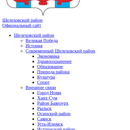
Шелеховский район
Официальный сайт
Шелеховский район
Великая Победа
История
Современный Шелеховский район
Экономика
Здравоохранение
Образование
Природа района
Культура
Спорт
Внешние связи
Город Номи
Ханх Сум
Район Баянзурх
Рыльск
Осинский район
Саянск
Усть-Илимск
Истринский район