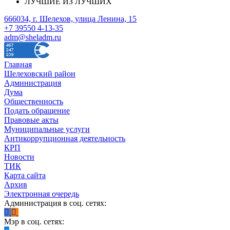
ЛУЧШИЕ ИЗ ЛУЧШИХ
666034, г. Шелехов, улица Ленина, 15
+7 39550 4-13-35
adm@sheladm.ru
Главная
Шелеховский район
Администрация
Дума
Общественность
Подать обращение
Правовые акты
Муниципальные услуги
Антикоррупционная деятельность
КРП
Новости
ТИК
Карта сайта
Архив
Электронная очередь
Администрация в соц. сетях:
Мэр в соц. сетях: