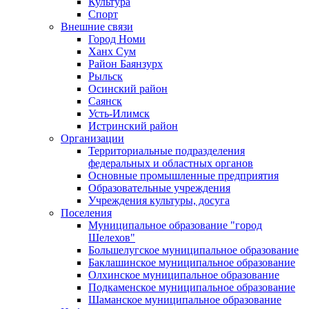
Культура
Спорт
Внешние связи
Город Номи
Ханх Сум
Район Баянзурх
Рыльск
Осинский район
Саянск
Усть-Илимск
Истринский район
Организации
Территориальные подразделения
федеральных и областных органов
Основные промышленные предприятия
Образовательные учреждения
Учреждения культуры, досуга
Поселения
Муниципальное образование "город
Шелехов"
Большелугское муниципальное образование
Баклашинское муниципальное образование
Олхинское муниципальное образование
Подкаменское муниципальное образование
Шаманское муниципальное образование