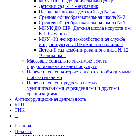
МАУ ШР "Оздоровительный центр"
Детский сад № 4 «Журавлик
Начальная школа - детский сад № 14
Средняя общеобразовательная школа № 2
Средняя общеобразовательная школа № 5
МКУК ДО ШР "Детская школа искусств им.
К.Г. Самарина"
МКУ «Инженерно-хозяйственная служба
инфраструктуры Шелеховского района»
Детский сад комбинированного вида № 12
"Солнышко"
Массовые социально значимые услуги,
предоставляемые через Госуслуги
Перечень услуг, которые являются необходимыми
и обязательными
Перечень услуг, предоставляемых
муниципальными учреждениями и другими
организациями
Антикоррупционная деятельность
КРП
ТИК
...
Главная
Новости