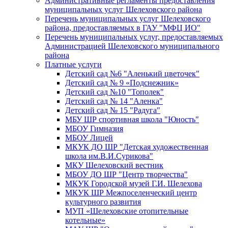
Административные регламенты предоставления
муниципальных услуг Шелеховского района
Перечень муниципальных услуг Шелеховского
района, предоставляемых в ГАУ "МФЦ ИО"
Перечень муниципальных услуг, предоставляемых
Администрацией Шелеховского муниципального
района
Платные услуги
Детский сад №6 "Аленький цветочек"
Детский сад № 9 «Подснежник»
Детский сад №10 "Тополек"
Детский сад № 14 "Аленка"
Детский сад № 15 "Радуга"
МБУ ШР спортивная школа "Юность"
МБОУ Гимназия
МБОУ Лицей
МКУК ДО ШР "Детская художественная
школа им.В.И.Сурикова"
МКУ Шелеховский вестник
МБОУ ДО ШР "Центр творчества"
МКУК Городской музей Г.И. Шелехова
МКУК ШР Межпоселенческий центр
культурного развития
МУП «Шелеховские отопительные
котельные»