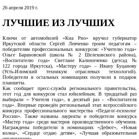
26 апреля 2019 г.
ЛУЧШИЕ ИЗ ЛУЧШИХ
Ключи от автомобилей «Киа Рио» вручил губернатор
Иркутской области Сергей Левченко троим педагогам –
победителям профессиональных конкурсов: «Учителю года»
Ольге Барановской (школа № 2 Шелеховского района),
«Воспитателю года» Светлане Калиниченко (детсад №
122 города Иркутска), «Мастеру года» – Ивану Буцанову
(Усть-Илимский техникум отраслевых технологий).
Победители в остальных номинациях получили в подарок
планшеты.
Как сообщает пресс-служба регионального правительства,
этот год для конкурсов стал юбилейным. В тридцатый раз
выбирали « Учителя года», в десятый раз – «Воспитателя
года». Впервые проведён региональный этап всероссийского
конкурса профессионального мастерства «Педагог-психолог
России». Также названы лауреаты и победители конкурса
«Мастер года» среди мастеров производственного обучения.
Награждены победители в номинациях «Дебют», «Новая
волна», «Сердце отдаю детям», «Лучшая образовательная
организация».