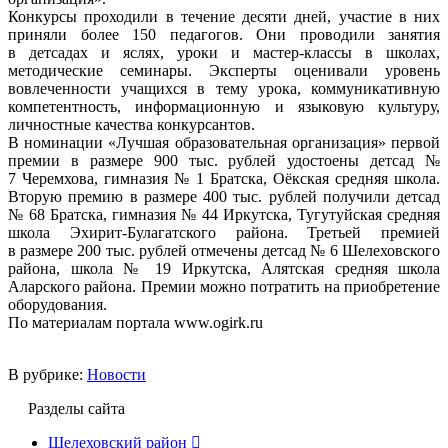
Конкурсы проходили в течение десяти дней, участие в них
приняли более 150 педагогов. Они проводили занятия
в детсадах и яслях, уроки и мастер-классы в школах,
методические семинары. Эксперты оценивали уровень
вовлеченности учащихся в тему урока, коммуникативную
компетентность, информационную и языковую культуру,
личностные качества конкурсантов.
В номинации «Лучшая образовательная организация» первой
премии в размере 900 тыс. рублей удостоены детсад №
7 Черемхова, гимназия № 1 Братска, Оёкская средняя школа.
Вторую премию в размере 400 тыс. рублей получили детсад
№ 68 Братска, гимназия № 44 Иркутска, Тугутуйская средняя
школа Эхирит-Булагатского района. Третьей премией
в размере 200 тыс. рублей отмечены детсад № 6 Шелеховского
района, школа № 19 Иркутска, Алятская средняя школа
Аларского района. Премии можно потратить на приобретение
оборудования.
По материалам портала www.ogirk.ru
В рубрике:
Новости
Разделы сайта
Шелеховский район