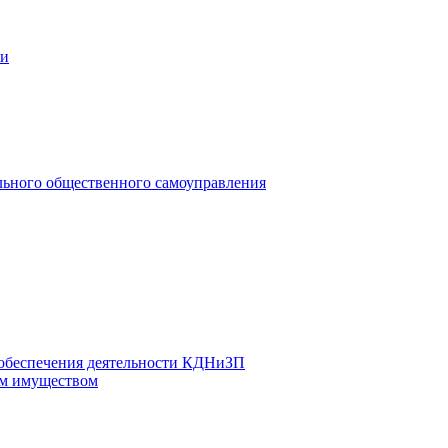
ии
льного общественного самоуправления
 обеспечения деятельности КДНиЗП
м имуществом