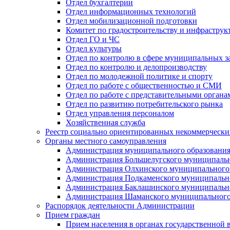
Отдел бухгалтерии
Отдел информационных технологий
Отдел мобилизационной подготовки
Комитет по градостроительству и инфраструк
Отдел ГО и ЧС
Отдел культуры
Отдел по контролю в сфере муниципальных з
Отдел по контролю и делопроизводству
Отдел по молодежной политике и спорту
Отдел по работе с общественностью и СМИ
Отдел по работе с представительными органа
Отдел по развитию потребительского рынка
Отдел управления персоналом
Хозяйственная служба
Реестр социально ориентированных некоммерчески
Органы местного самоуправления
Администрация муниципального образования
Администрация Большелугского муниципальн
Администрация Олхинского муниципального 
Администрация Подкаменского муниципально
Администрация Баклашинского муниципально
Администрация Шаманского муниципального
Распорядок деятельности Администрации
Прием граждан
Прием населения в органах государственной 