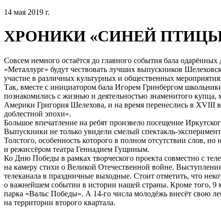
14 мая 2019 г.
ХРОНИКИ «СИНЕЙ ПТИЦЫ
Совсем немного остаётся до главного события бала одарённых 
«Металлург» будут чествовать лучших выпускников Шелеховск
участие в различных культурных и общественных мероприятия
Так, вместе с инициатором бала Игорем Гринбергом школьники 
познакомились с жизнью и деятельностью знаменитого купца, м
Америки Григория Шелехова, и на время перенеслись в XVIII в
доблестной эпохи».
Большое впечатление на ребят произвело посещение Иркутског
Выпускники не только увидели смелый спектакль-эксперимен
Толстого, особенность которого в полном отсутствии слов, но
и режиссёром театра Геннадием Гущиным.
Ко Дню Победы в рамках творческого проекта совместно с те
на камеру стихи о Великой Отечественной войне. Выступления
телеканала в праздничные выходные. Стоит отметить, что нек
о важнейшем событии в истории нашей страны. Кроме того, 9
парка «Вальс Победы». А 14-го числа молодёжь внесёт свою ле
на территории второго квартала.