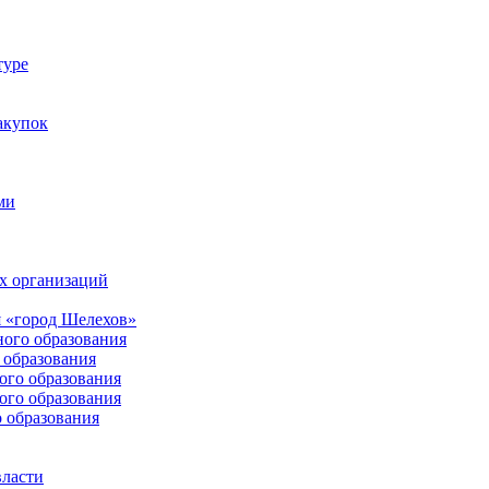
туре
акупок
ми
х организаций
 «город Шелехов»
ого образования
образования
го образования
го образования
 образования
власти