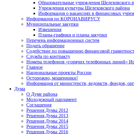
Образовательные учреждения Шелеховского 
Учреждения культуры Шелеховского района
Информация о вакансиях в финансовых учре
Информация по КОРОНАВИРУСУ
Муниципальные закупки
Извещения
Планы-графики и планы закупки
Перечень информационных систем
Подать обращение
Содействие по повышению финансовой грамотност
Служба по контракту
Номера телефонов «горячих телефонных линий» Ир
Главное
Национальные проекты России
Осторожно, мошенники!
Информация от министерств, ведомств, фондов, ор
Дума
О Думе района
Молодежный парламент
Соглашения
Решения Думы 2012
Решения Думы 2013
Решения Думы 2014
Решения Думы 2015
Решения Думы 2016