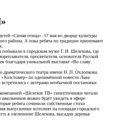
»
детей «Синяя птица». 17 мая во дворце культуры
ого района. А пока ребята по традиции принимают
х.
побывали в городском музее Г. И. Шелехова, где
ореплавателя, просветителя, основателя Русской
ек благодаря уникальной выставке «Во славу
о драматического театра имени Н. П. Охлопкова.
т «Холстомер» по одноимённой повести Льва
 и встретились с актёрами необычной постановки
лекомпанией «Шелехов ТВ» синептичники читали
 школьников можно будет увидеть в эфире
оторые ребята сочинили собственные стихи
 мая выпускники исполнят на площади городского
пту в озеленение Шелехова, высадив деревья