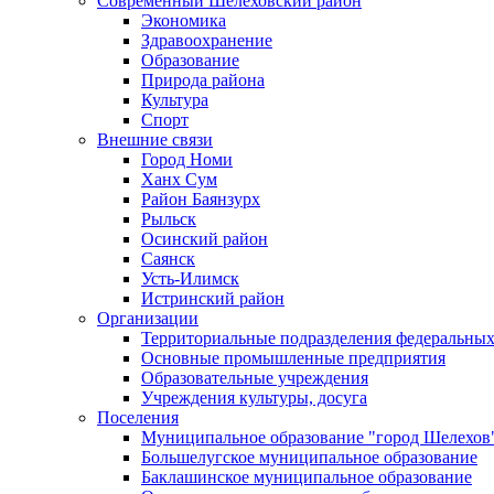
Современный Шелеховский район
Экономика
Здравоохранение
Образование
Природа района
Культура
Спорт
Внешние связи
Город Номи
Ханх Сум
Район Баянзурх
Рыльск
Осинский район
Саянск
Усть-Илимск
Истринский район
Организации
Территориальные подразделения федеральных
Основные промышленные предприятия
Образовательные учреждения
Учреждения культуры, досуга
Поселения
Муниципальное образование "город Шелехов
Большелугское муниципальное образование
Баклашинское муниципальное образование