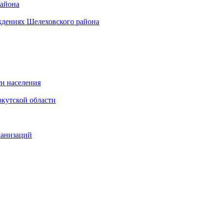
района
ждениях Шелеховского района
и населения
кутской области
ганизаций