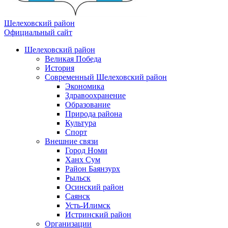
Шелеховский район
Официальный сайт
Шелеховский район
Великая Победа
История
Современный Шелеховский район
Экономика
Здравоохранение
Образование
Природа района
Культура
Спорт
Внешние связи
Город Номи
Ханх Сум
Район Баянзурх
Рыльск
Осинский район
Саянск
Усть-Илимск
Истринский район
Организации