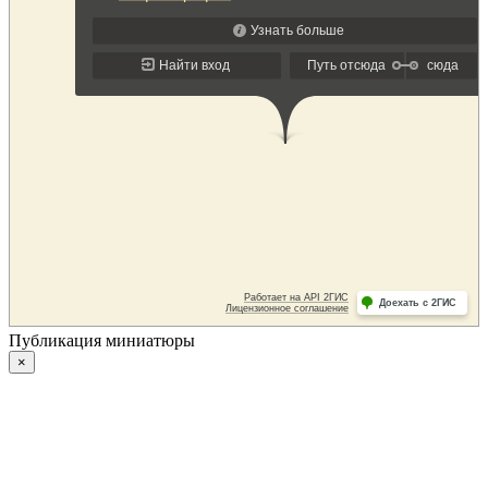
Публикация миниатюры
×