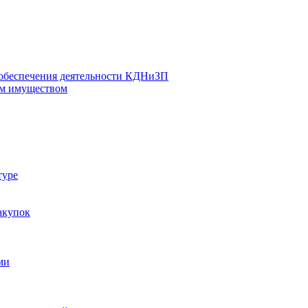
 обеспечения деятельности КДНиЗП
м имуществом
туре
акупок
ми