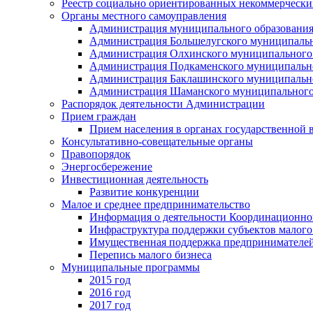
Реестр социально ориентированных некоммерчески
Органы местного самоуправления
Администрация муниципального образования
Администрация Большелугского муниципальн
Администрация Олхинского муниципального 
Администрация Подкаменского муниципально
Администрация Баклашинского муниципально
Администрация Шаманского муниципального
Распорядок деятельности Администрации
Прием граждан
Прием населения в органах государственной 
Консультативно-совещательные органы
Правопорядок
Энергосбережение
Инвестиционная деятельность
Развитие конкуренции
Малое и среднее предпринимательство
Информация о деятельности Координационног
Инфраструктура поддержки субъектов малого
Имущественная поддержка предпринимателей
Перепись малого бизнеса
Муниципальные программы
2015 год
2016 год
2017 год