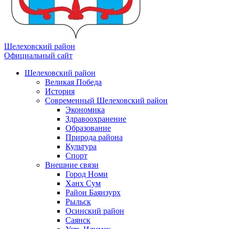
Шелеховский район
Официальный сайт
Шелеховский район
Великая Победа
История
Современный Шелеховский район
Экономика
Здравоохранение
Образование
Природа района
Культура
Спорт
Внешние связи
Город Номи
Ханх Сум
Район Баянзурх
Рыльск
Осинский район
Саянск