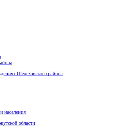
а
района
ждениях Шелеховского района
и населения
кутской области