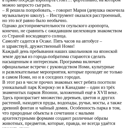
можно запросто сыграть.
– Я решила попробовать, – говорит Мария (девушка окончила
музыкальную школу). – Инструмент оказался расстроенный,
но это всё равно было необычно.
Однако достопримечательности сеульского аэропорта,
конечно, не сравнить с ожидавшим шелеховцев знакомством
со Страной восходящего солнца.
Самолёт садится в Осаке. Пять часов на автобусе –
и здравствуй, дружественный Номи!
Каждый день пребывания наших школьников на японской
земле друзья из города-побратима стараются сделать
насыщенным и интересным. Программа включает
официальные встречи с руководством Номи, культурные
и развлекательные мероприятия, которые проходят не только
в самом Номи, но и в соседних городах.
В этот раз в числе прочих знаковых мест ребята посетили
уникальный парк Кэнроку-эн в Канадзаве – один из трёх
знаменитых парков Японии, заложенный ещё в XVII веке.
Здесь произрастает множество деревьев, цветов и других
растений, находятся пруды, водопады, ручьи, мосты, а также
древний фонтан и чайный домик. Особенность парка в том,
что природные объекты в сочетании с малыми
архитектурными формами создают различные образы
животных, предметов, которые, правда, не всегда удаётся