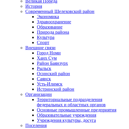
Великая Победа
История
Современный Шелеховский район
Экономика
Здравоохранение
Образование
Природа района
Культура
Спорт
Внешние связи
Город Номи
Ханх Сум
Район Баянзурх
Рыльск
Осинский район
Саянск
Усть-Илимск
Истринский район
Организации
Территориальные подразделения
федеральных и областных органов
Основные промышленные предприятия
Образовательные учреждения
Учреждения культуры, досуга
Поселения