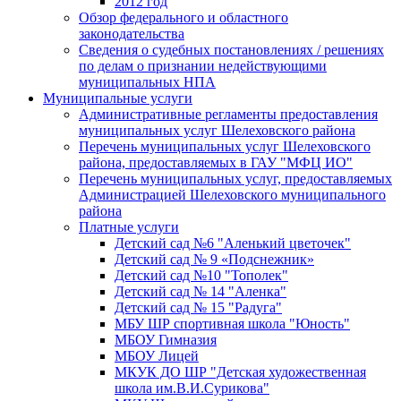
2012 год
Обзор федерального и областного
законодательства
Сведения о судебных постановлениях / решениях
по делам о признании недействующими
муниципальных НПА
Муниципальные услуги
Административные регламенты предоставления
муниципальных услуг Шелеховского района
Перечень муниципальных услуг Шелеховского
района, предоставляемых в ГАУ "МФЦ ИО"
Перечень муниципальных услуг, предоставляемых
Администрацией Шелеховского муниципального
района
Платные услуги
Детский сад №6 "Аленький цветочек"
Детский сад № 9 «Подснежник»
Детский сад №10 "Тополек"
Детский сад № 14 "Аленка"
Детский сад № 15 "Радуга"
МБУ ШР спортивная школа "Юность"
МБОУ Гимназия
МБОУ Лицей
МКУК ДО ШР "Детская художественная
школа им.В.И.Сурикова"