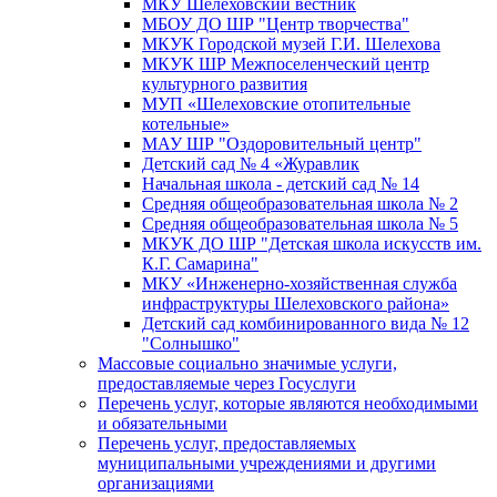
МКУ Шелеховский вестник
МБОУ ДО ШР "Центр творчества"
МКУК Городской музей Г.И. Шелехова
МКУК ШР Межпоселенческий центр
культурного развития
МУП «Шелеховские отопительные
котельные»
МАУ ШР "Оздоровительный центр"
Детский сад № 4 «Журавлик
Начальная школа - детский сад № 14
Средняя общеобразовательная школа № 2
Средняя общеобразовательная школа № 5
МКУК ДО ШР "Детская школа искусств им.
К.Г. Самарина"
МКУ «Инженерно-хозяйственная служба
инфраструктуры Шелеховского района»
Детский сад комбинированного вида № 12
"Солнышко"
Массовые социально значимые услуги,
предоставляемые через Госуслуги
Перечень услуг, которые являются необходимыми
и обязательными
Перечень услуг, предоставляемых
муниципальными учреждениями и другими
организациями