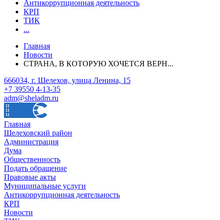
Антикоррупционная деятельность
КРП
ТИК
...
Главная
Новости
СТРАНА, В КОТОРУЮ ХОЧЕТСЯ ВЕРН...
666034, г. Шелехов, улица Ленина, 15
+7 39550 4-13-35
adm@sheladm.ru
Главная
Шелеховский район
Администрация
Дума
Общественность
Подать обращение
Правовые акты
Муниципальные услуги
Антикоррупционная деятельность
КРП
Новости