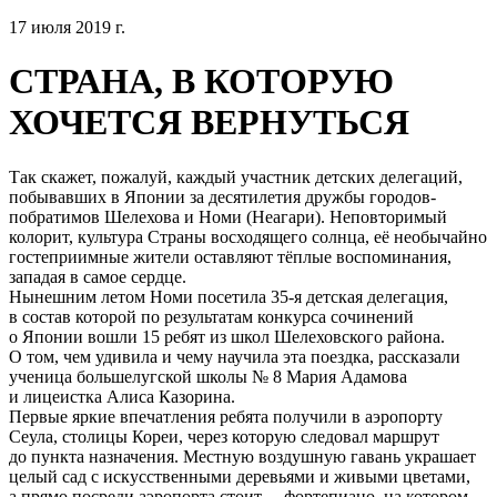
17 июля 2019 г.
СТРАНА, В КОТОРУЮ
ХОЧЕТСЯ ВЕРНУТЬСЯ
Так скажет, пожалуй, каждый участник детских делегаций,
побывавших в Японии за десятилетия дружбы городов-
побратимов Шелехова и Номи (Неагари). Неповторимый
колорит, культура Страны восходящего солнца, её необычайно
гостеприимные жители оставляют тёплые воспоминания,
западая в самое сердце.
Нынешним летом Номи посетила 35-я детская делегация,
в состав которой по результатам конкурса сочинений
о Японии вошли 15 ребят из школ Шелеховского района.
О том, чем удивила и чему научила эта поездка, рассказали
ученица большелугской школы № 8 Мария Адамова
и лицеистка Алиса Казорина.
Первые яркие впечатления ребята получили в аэропорту
Сеула, столицы Кореи, через которую следовал маршрут
до пункта назначения. Местную воздушную гавань украшает
целый сад с искусственными деревьями и живыми цветами,
а прямо посреди аэропорта стоит… фортепиано, на котором