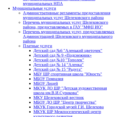
муниципальных НПА
Муниципальные услуги
Административные регламенты предоставления
муниципальных услуг Шелеховского района
Перечень муниципальных услуг Шелеховского
района, предоставляемых в ГАУ "МФЦ ИО"
Перечень муниципальных услуг, предоставляемых
Администрацией Шелеховского муниципального
района
Платные услуги
Детский сад №6 "Аленький цветочек"
Детский сад № 9 «Подснежник»
Детский сад №10 "Тополек"
Детский сад № 14 "Аленка"
Детский сад № 15 "Радуга"
МБУ ШР спортивная школа "Юность"
МБОУ Гимназия
МБОУ Лицей
МКУК ДО ШР "Детская художественная
школа им.В.И.Сурикова"
МКУ Шелеховский вестник
МБОУ ДО ШР "Центр творчества"
МКУК Городской музей Г.И. Шелехова
МКУК ШР Межпоселенческий центр
культурного развития