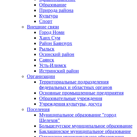
Образование
Природа района
Культура
Спорт
Внешние связи
Город Номи
Ханх Сум
Район Баянзурх
Рыльск
Осинский район
Саянск
Усть-Илимск
Истринский район
Организации
Территориальные подразделения
федеральных и областных органов
Основные промышленные предприятия
Образовательные учреждения
Учреждения культуры, досуга
Поселения
Муниципальное образование "город
Шелехов"
Большелугское муниципальное образование
Баклашинское муниципальное образование
Олхинское муниципальное образование